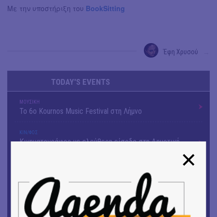
Με την υποστήριξη του
BookSitting
Έφη Χρυσού
→
TODAY'S EVENTS
ΜΟΥΣΙΚΗ
Το 6ο Kournos Music Festival στη Λήμνο
ΚΙΝ/ΦΟΣ
Κινηματογράφος με ελεύθερη είσοδο στη Δημοτική
Αγορά Κυψέλης
ΘΕΑΤΡΟ / ΧΟΡΟΣ
«ΑΗ ΛΑΟΣ» | Ένα σκηνικό ρέκβιεμ για την ήττα ενός
λαού
ΕΙΚΑΣΤΙΚΑ