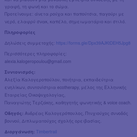
γραφή, τη φωνή και το σώμα.
Προτείνουμε: άνετα ρούχα και παπούτσια, παγούρι με
νερό, ελαφρύ σνακ, καπέλο, σημειωματάριο και στιλό.
Πληροφορίες
Δηλώσεις συμμετοχής:
https://forms.gle/Dpx39AJKtDEH5Jpg8
Περισσότερες πληροφορίες:
alexia.kalogeropoulou@gmail.com
Συντονισμός:
Αλεξία Καλογεροπούλου, ποιήτρια, εκπαιδεύτρια
ενηλίκων, συντονίστρια ecotherapy, μέλος της Ελληνικής
Εταιρείας Οικοψυχολογίας,
Παναγιώτης Τερζάκης, καθηγητής φωνητικής & voice coach.
Οδηγός:
Ανδρέας Καλογερόπουλος, Πτυχιούχος συνοδός
βουνού, Διπλωματούχος σχολής ορειβασίας.
Διοργάνωση:
Timbertrail