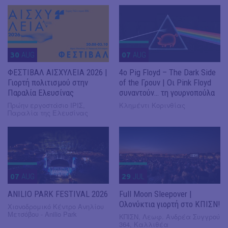
30
AUG
07
AUG
ΦΕΣΤΙΒΑΛ ΑΙΣΧΥΛΕΙΑ 2026 |
4ο Pig Floyd – The Dark Side
Γιορτή πολιτισμού στην
of the Γρουν | Οι Pink Floyd
Παραλία Ελευσίνας
συναντούν… τη γουρνοπούλα
Πρώην εργοστάσιο ΙΡΙΣ,
Κλημέντι Κορινθίας
Παραλία της Ελευσίνας
07
AUG
29
JUL
ANILIO PARK FESTIVAL 2026
Full Moon Sleepover |
Ολονύκτια γιορτή στο ΚΠΙΣΝ!
Χιονοδρομικό Κέντρο Ανηλίου
Μετσόβου - Anilio Park
ΚΠΙΣΝ, Λεωφ. Ανδρέα Συγγρού
364, Καλλιθέα