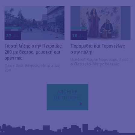
27
JUL
18
JUL
Γιορτή λήξης στην Πειραιώς
Παραμύθια και Ταραντέλες
260 με θέατρο, μουσική και
στην πόλη!
open mic
Παιδική Χαρά Νορντάου, Γκύζη
& Πλατεία Μητροπόλεως
Φεστιβάλ Αθηνών, Πειραιώς
260
ARCHIVE
OUTDΟORS