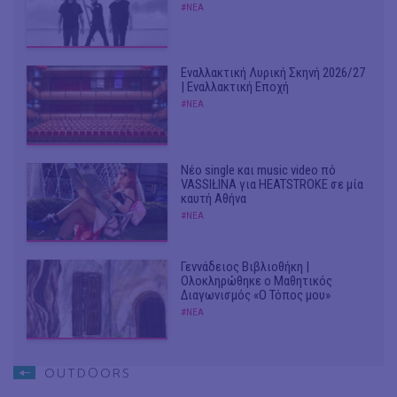
#ΝΕΑ
Εναλλακτική Λυρική Σκηνή 2026/27
| Εναλλακτική Εποχή
#ΝΕΑ
Νέο single και music video πό
VASSIŁINA για HEATSTROKE σε μία
καυτή Αθήνα
#ΝΕΑ
Γεννάδειος Βιβλιοθήκη |
Ολοκληρώθηκε ο Μαθητικός
Διαγωνισμός «Ο Τόπος μου»
#ΝΕΑ
OUTDΟORS