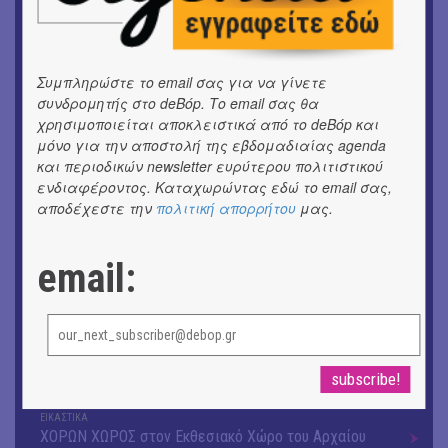
Ομαδική έκθεση | Προσωρινά για Πάντα
ΕΙΚΑΣΤΙΚΑ
Αργύρης Ραλλιάς | Λιτανεία
Συμπληρώστε το email σας για να γίνετε
συνδρομητής στο deBόp. Το email σας θα
χρησιμοποιείται αποκλειστικά από το deBόp και
ΕΙΚΑΣΤΙΚΑ
Θανάσης Λάλας-Κώστας Τσόκλης - Συνομιλώντας με
μόνο για την αποστολή της εβδομαδιαίας agenda
εικόνες και λέξεις
και περιοδικών newsletter ευρύτερου πολιτιστικού
ενδιαφέροντος. Καταχωρώντας εδώ το email σας,
αποδέχεστε την
πολιτική απορρήτου
μας.
ΚΙΝ/ΦΟΣ
Οι γαλλικές ταινίες του 16ου Athens Open Air Film
Festival
email:
ΘΕΑΤΡΟ / ΧΟΡΟΣ
«Μήδεια» του Ευριπίδη | Σκην.: Nikita Milivojević
ΜΟΥΣΙΚΗ
9o Φεστιβάλ Στρογγύλη στη Σαντορίνη
ΕΙΚΑΣΤΙΚΑ
ΧΟΡΩΝ ΧΩΡΟΣ στον Εκθεσιακό Χώρο του Αρχαίου