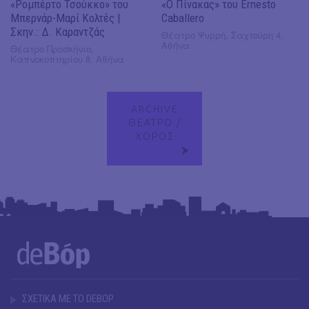
«Ρομπέρτο Τσούκκο» του
«Ο Πίνακας» του Ernesto
Μπερνάρ-Μαρί Κολτές |
Caballero
Σκην.: Δ. Καραντζάς
Θέατρο Ψυρρή, Σαχτούρη 4,
Αθήνα
Θέατρο Προσκήνιο,
Καπνοκοπτηρίου 8, Αθήνα
ARCHIVE
ΘΕΑΤΡΟ /
ΧΟΡΟΣ
ΣΧΕΤΙΚΑ ΜΕ ΤΟ DEBOP