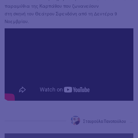
παραμύθια της Καρπάθου που ζωνανεύουν
στη σκηνή του Θεάτρου Σφενδόνη από τη Δευτέρα 9
Νοεμβρίου.
Σταυρούλα Πανοπούλου
→