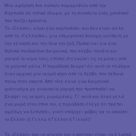
Μία αφήγηση δυο λαϊκών παραμυθιών από την
Κάρπαθο σε τοπικό ιδίωμα, με τη συνοδεία ενός μουσικού
που παίζει κρουστά.
Το «Ελλούι», είναι ένα καρπαθάκι, και δεν είναι άλλο
από τη «Γελλούδα», μια υπερφυσική δύναμη αντίθετη με
την γέννηση και την ίδια την ζωή. Πρόκειται για ένα
θηλυκό παιδοκτόνο δαιμονικό, που κλέβει παιδιά και
ρουφά το αίμα τους, επίσης στεγνώνει τις λεχώνες από
το μητρικό γάλα. Η παράδοση θεωρεί ότι αυτό το πλάσμα
ήταν αρχικά μια νεαρή κόρη από τη Λέσβο, που πέθανε
πάνω στον τοκετό. Από τότε έγινε ένα δαιμονικό
φάντασμα με γυναικεία μορφή που προσπαθεί να
βλάψει τις νεαρές μωρομάνες. Γι’ αυτό και όταν γελά
ένα μωρό στον ύπνο του, η παράδοση έλεγε ότι πρέπει
αμέσως να ξυπνήσει, γιατί υπάρχει φόβος να το ακούσει
το Ελλούι (ή Γελλώ ή Γέλλου ή Γιλλού)!
Το «Ελλούι» και «ο φτωχός και η κούτσα» είναι τα 2 λαϊκά