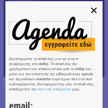
εικόνες και λέξεις
ΚΙΝ/ΦΟΣ
Οι γαλλικές ταινίες του 16ου Athens Open Air Film
Festival
ΘΕΑΤΡΟ / ΧΟΡΟΣ
«Μήδεια» του Ευριπίδη | Σκην.: Nikita Milivojević
ΜΟΥΣΙΚΗ
9o Φεστιβάλ Στρογγύλη στη Σαντορίνη
Συμπληρώστε το email σας για να γίνετε
ΕΙΚΑΣΤΙΚΑ
συνδρομητής στο deBόp. Το email σας θα
ΧΟΡΩΝ ΧΩΡΟΣ στον Εκθεσιακό Χώρο του Αρχαίου
χρησιμοποιείται αποκλειστικά από το deBόp και
Θέατρου Επιδαύρου
μόνο για την αποστολή της εβδομαδιαίας agenda
και περιοδικών newsletter ευρύτερου πολιτιστικού
ενδιαφέροντος. Καταχωρώντας εδώ το email σας,
αποδέχεστε την
πολιτική απορρήτου
μας.
email: