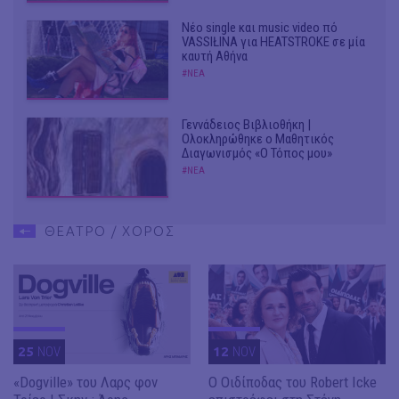
Νέο single και music video πό
VASSIŁINA για HEATSTROKE σε μία
καυτή Αθήνα
#ΝΕΑ
Γεννάδειος Βιβλιοθήκη |
Ολοκληρώθηκε ο Μαθητικός
Διαγωνισμός «Ο Τόπος μου»
#ΝΕΑ
ΘΕΑΤΡΟ / ΧΟΡΟΣ
25
NOV
12
NOV
«Dogville» του Λαρς φον
O Οιδίποδας του Robert Icke