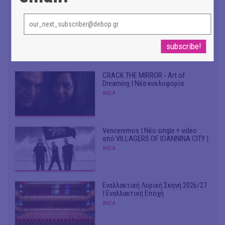
Don't Let Me Be Misunderstood |
Alexandros Livitsanos, Willem
Dafoe, Czech Studio Orchestra |
Από το soundtrack της ταινίας "The
Birthday Party"
#ΝΕΑ
CRACK THE MIRROR - Art of
Dreaming | Νέα κυκλοφορία
#ΝΕΑ
Venceremos | Νέο single + video
από VILLAGERS OF IOANNINA CITY |
#ΝΕΑ
Εναλλακτική Λυρική Σκηνή 2026/27
| Εναλλακτική Εποχή
#ΝΕΑ