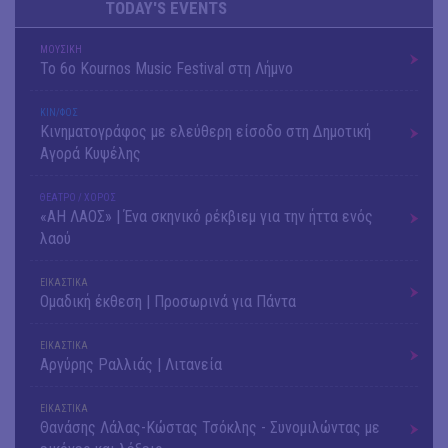
TODAY'S EVENTS
ΜΟΥΣΙΚΗ
Το 6ο Kournos Music Festival στη Λήμνο
ΚΙΝ/ΦΟΣ
Κινηματογράφος με ελεύθερη είσοδο στη Δημοτική
Αγορά Κυψέλης
ΘΕΑΤΡΟ / ΧΟΡΟΣ
«ΑΗ ΛΑΟΣ» | Ένα σκηνικό ρέκβιεμ για την ήττα ενός
λαού
ΕΙΚΑΣΤΙΚΑ
Ομαδική έκθεση | Προσωρινά για Πάντα
ΕΙΚΑΣΤΙΚΑ
Αργύρης Ραλλιάς | Λιτανεία
ΕΙΚΑΣΤΙΚΑ
Θανάσης Λάλας-Κώστας Τσόκλης - Συνομιλώντας με