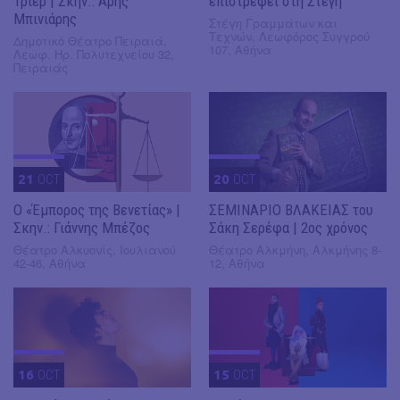
Τρίερ | Σκην.: Άρης
επιστρέφει στη Στέγη
Μπινιάρης
Στέγη Γραμμάτων και
Τεχνών, Λεωφόρος Συγγρού
Δημοτικό Θέατρο Πειραιά,
107, Αθήνα
Λεωφ. Ηρ. Πολυτεχνείου 32,
Πειραιάς
21
OCT
20
OCT
Ο «Έμπορος της Βενετίας» |
ΣΕΜΙΝΑΡΙΟ ΒΛΑΚΕΙΑΣ του
Σκην.: Γιάννης Μπέζος
Σάκη Σερέφα | 2ος χρόνος
Θέατρο Αλκυονίς, Ιουλιανού
Θέατρο Αλκμήνη, Αλκμήνης 8-
42-46, Αθήνα
12, Αθήνα
16
OCT
15
OCT