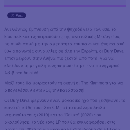
Αντλώντας έμπνευση από την ψυχεδέλεια των 60s, το
krautrock και τις παραδόσεις της ανατολικής Μεσογείου,
σε συνδυασμό με την αμεσότητα του πανκ και έπειτα από
30+ απανωτές συναυλίες σε όλη την Ευρώπη, οι Dury Dava
επιστρέφουν στην Αθήνα πιο ζεστοί από ποτέ, για να
κλείσουν τη μεγάλη τους περιοδεία με ένα πανηγυρικό
λάιβ στο Αn club!
Μαζί τους θα μοιραστούν τη σκηνή οι The Klammers για να
απογειώσουν εντελώς την κατάσταση!
Οι Dury Dava φέρνουν έναν μοναδικό ήχο που ξεσηκώνει το
κοινό σε κάθε τους λάιβ. Μετά το ομώνυμο διπλό
ντεμπούτο τους (2019) και το "Deluxe" (2022) που
ακολούθησε, το νέο τους LP που θα κυκλοφορήσει στις
αρχές του 2025 τους ξανάβγαλε στον δρόμο σε Ελλάδα