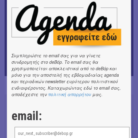
Festival
ΘΕΑΤΡΟ / ΧΟΡΟΣ
«Μήδεια» του Ευριπίδη | Σκην.: Nikita Milivojević
ΜΟΥΣΙΚΗ
9o Φεστιβάλ Στρογγύλη στη Σαντορίνη
Συμπληρώστε το email σας για να γίνετε
ΕΙΚΑΣΤΙΚΑ
συνδρομητής στο deBόp. Το email σας θα
ΧΟΡΩΝ ΧΩΡΟΣ στον Εκθεσιακό Χώρο του Αρχαίου
χρησιμοποιείται αποκλειστικά από το deBόp και
Θέατρου Επιδαύρου
μόνο για την αποστολή της εβδομαδιαίας agenda
και περιοδικών newsletter ευρύτερου πολιτιστικού
ενδιαφέροντος. Καταχωρώντας εδώ το email σας,
αποδέχεστε την
πολιτική απορρήτου
μας.
email:
Don't Let Me Be Misunderstood |
Alexandros Livitsanos, Willem
Dafoe, Czech Studio Orchestra |