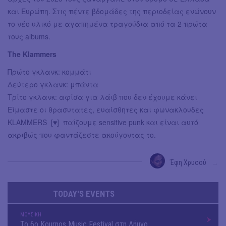
και Ευρώπη. Στις πέντε βδομάδες της περιοδείας ενώνουν
το νέο υλικό με αγαπημένα τραγούδια από τα 2 πρώτα
τους albums.
The Klammers
Πρώτο γκλανκ: κομμάτι
Δεύτερο γκλανκ: μπάντα
Τρίτο γκλανκ: αφίσα για λάιβ που δεν έχουμε κάνει
Είμαστε οι θρασυτατες, ευαίσθητες και φωνακλουδες
KLAMMERS [♥️] παίζουμε sensitive punk και είναι αυτό
ακριβώς που φαντάζεστε ακούγοντας το.
Έφη Χρυσού
→
TODAY'S EVENTS
ΜΟΥΣΙΚΗ
Το 6ο Kournos Music Festival στη Λήμνο