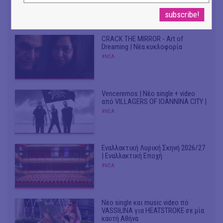
Από το soundtrack της ταινίας "The
Birthday Party"
#ΝΕΑ
CRACK THE MIRROR - Art of
Dreaming | Νέα κυκλοφορία
#ΝΕΑ
Venceremos | Νέο single + video
από VILLAGERS OF IOANNINA CITY |
#ΝΕΑ
Εναλλακτική Λυρική Σκηνή 2026/27
| Εναλλακτική Εποχή
#ΝΕΑ
Νέο single και music video πό
VASSIŁINA για HEATSTROKE σε μία
καυτή Αθήνα