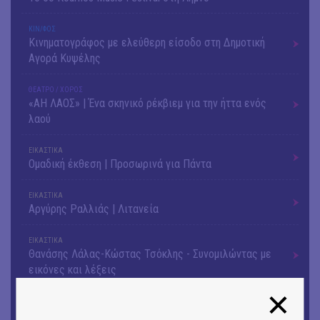
ΚΙΝ/ΦΟΣ
Κινηματογράφος με ελεύθερη είσοδο στη Δημοτική
Αγορά Κυψέλης
ΘΕΑΤΡΟ / ΧΟΡΟΣ
«ΑΗ ΛΑΟΣ» | Ένα σκηνικό ρέκβιεμ για την ήττα ενός
λαού
ΕΙΚΑΣΤΙΚΑ
Ομαδική έκθεση | Προσωρινά για Πάντα
ΕΙΚΑΣΤΙΚΑ
Αργύρης Ραλλιάς | Λιτανεία
ΕΙΚΑΣΤΙΚΑ
Θανάσης Λάλας-Κώστας Τσόκλης - Συνομιλώντας με
εικόνες και λέξεις
ΚΙΝ/ΦΟΣ
Οι γαλλικές ταινίες του 16ου Athens Open Air Film