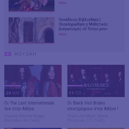
#ΝΕΑ
Γεννάδειος Βιβλιοθήκη |
Ολοκληρώθηκε ο Μαθητικός
Διαγωνισμός «Ο Τόπος μου»
#ΝΕΑ
ΜΟΥΣΙΚΗ
20
MAR
11
FEB
Οι The Last Internationale
Οι Black Veil Brides
live στην Αθήνα
επιστρέφουν στην Αθήνα !
Gazarte (Ground Stage),
Floyd Live Music Venue,
Βουτάδων 34, Γκάζι
Πειραιώς 117, Γκάζι