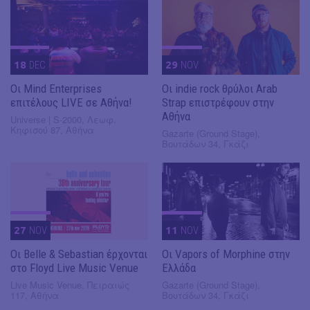
18
DEC
29
NOV
Οι Mind Enterprises
Οι indie rock θρύλοι Arab
επιτέλους LIVE σε Αθήνα!
Strap επιστρέφουν στην
Αθήνα
Universe | S-2000, Λεωφ.
Κηφισού 87, Αθήνα
Gazarte (Ground Stage),
Βουτάδων 34, Γκάζι
27
NOV
11
NOV
Οι Belle & Sebastian έρχονται
Οι Vapors of Morphine στην
στο Floyd Live Music Venue
Ελλάδα
Live Music Venue, Πειραιώς
Gazarte (Ground Stage),
117, Αθήνα
Βουτάδων 34, Γκάζι