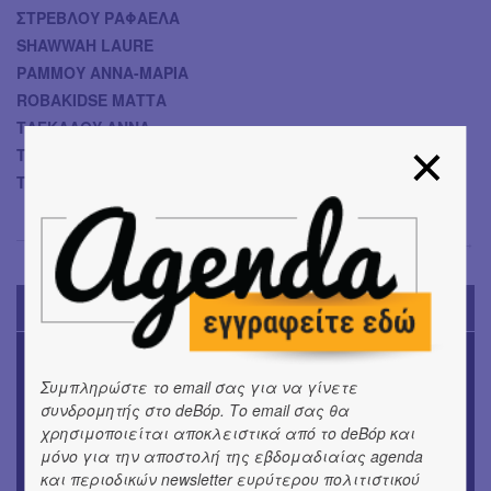
ΣΤΡΕΒΛΟΥ ΡΑΦΑΕΛΑ
SHAWWAH LAURE
ΡΑΜΜΟΥ ΑΝΝΑ-ΜΑΡΙΑ
ROBAKIDSE ΜΑΤΤΑ
ΤΑΓΚΑΛΟΥ ΑΝΝΑ
ΤΣΟΥΚΑΣ ΒΑΣΙΛΗΣ
ΤΣΟΥΡΗ ΕΡΙΔΑ
Αγγελίνα Σπανού
→
TODAY'S EVENTS
ΜΟΥΣΙΚΗ
Το 6ο Kournos Music Festival στη Λήμνο
Συμπληρώστε το email σας για να γίνετε
συνδρομητής στο deBόp. Το email σας θα
ΚΙΝ/ΦΟΣ
χρησιμοποιείται αποκλειστικά από το deBόp και
Κινηματογράφος με ελεύθερη είσοδο στη Δημοτική
μόνο για την αποστολή της εβδομαδιαίας agenda
Αγορά Κυψέλης
και περιοδικών newsletter ευρύτερου πολιτιστικού