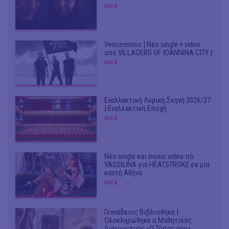
#ΝΕΑ
Venceremos | Νέο single + video
από VILLAGERS OF IOANNINA CITY |
#ΝΕΑ
Εναλλακτική Λυρική Σκηνή 2026/27
| Εναλλακτική Εποχή
#ΝΕΑ
Νέο single και music video πό
VASSIŁINA για HEATSTROKE σε μία
καυτή Αθήνα
#ΝΕΑ
Γεννάδειος Βιβλιοθήκη |
Ολοκληρώθηκε ο Μαθητικός
Διαγωνισμός «Ο Τόπος μου»