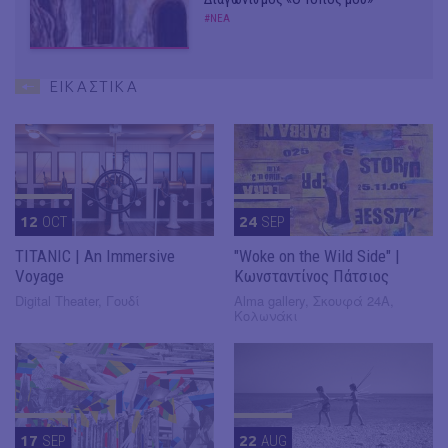
#ΝΕΑ
ΕΙΚΑΣΤΙΚΑ
12
OCT
24
SEP
TITANIC | An Immersive
"Woke on the Wild Side" |
Voyage
Κωνσταντίνος Πάτσιος
Digital Theater, Γουδί
Alma gallery, Σκουφά 24Α,
Κολωνάκι
17
SEP
22
AUG