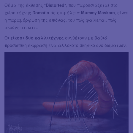
Θέμα της έκθεσης "
Distorted
", που παρουσιάζεται στο
χώρο τέχνης
Domatio
σε επιμέλεια
Mummy Maskara
, είναι
η παραμόρφωση της εικόνας, του πώς φαίνεται, πώς
ακούγεται κάτι.
Οι
είκοσι δύο καλλιτέχνες
συνθέτουν με βαθιά
προσωπική έκφραση ένα αλλόκοτο σκηνικό δύο δωματίων.