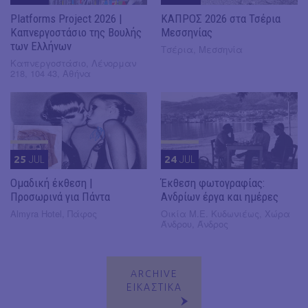
Platforms Project 2026 |
ΚΑΠΡΟΣ 2026 στα Τσέρια
Καπνεργοστάσιο της Βουλής
Μεσσηνίας
των Ελλήνων
Τσέρια, Μεσσηνία
Καπνεργοστάσιο, Λένορμαν
218, 104 43, Αθήνα
25
JUL
24
JUL
Ομαδική έκθεση |
Έκθεση φωτογραφίας:
Προσωρινά για Πάντα
Ανδρίων έργα και ημέρες
Almyra Hotel, Πάφος
Οικία Μ.Ε. Κυδωνιέως, Χώρα
Άνδρου, Άνδρος
ARCHIVE
ΕΙΚΑΣΤΙΚΑ