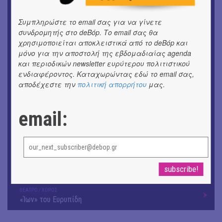
ΕΙΚΑΣΤΙΚΑ
Αργύρης Ραλλιάς | Λιτανεία
Συμπληρώστε το email σας για να γίνετε
συνδρομητής στο deBόp. Το email σας θα
χρησιμοποιείται αποκλειστικά από το deBόp και
ΕΙΚΑΣΤΙΚΑ
Θανάσης Λάλας-Κώστας Τσόκλης - Συνομιλώντας με
μόνο για την αποστολή της εβδομαδιαίας agenda
και περιοδικών newsletter ευρύτερου πολιτιστικού
εικόνες και λέξεις
ενδιαφέροντος. Καταχωρώντας εδώ το email σας,
αποδέχεστε την
πολιτική απορρήτου
μας.
ΚΙΝ/ΦΟΣ
Οι γαλλικές ταινίες του 16ου Athens Open Air Film
Festival
email:
ΘΕΑΤΡΟ / ΧΟΡΟΣ
«Μήδεια» του Ευριπίδη | Σκην.: Nikita Milivojević
ΜΟΥΣΙΚΗ
9o Φεστιβάλ Στρογγύλη στη Σαντορίνη
ΘΕΑΤΡΟ / ΧΟΡΟΣ
«Ίων» του Ευρυπίδη