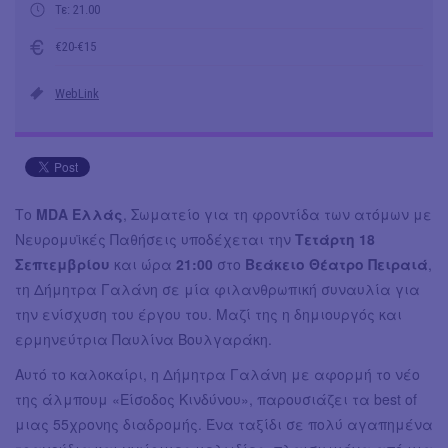
Τε: 21.00
€20-€15
WebLink
Το
MDA Ελλάς
, Σωματείο για τη φροντίδα των ατόμων με
Νευρομυϊκές Παθήσεις υποδέχεται την
Τετάρτη 18
Σεπτεμβρίου
και ώρα
21:00
στο
Βεάκειο Θέατρο Πειραιά
,
τη Δήμητρα Γαλάνη σε μία φιλανθρωπική συναυλία για
την ενίσχυση του έργου του. Μαζί της η δημιουργός και
ερμηνεύτρια Παυλίνα Βουλγαράκη.
Αυτό το καλοκαίρι, η Δήμητρα Γαλάνη με αφορμή το νέο
της άλμπουμ «Είσοδος Κινδύνου», παρουσιάζει τα best of
μιας 55χρονης διαδρομής. Ένα ταξίδι σε πολύ αγαπημένα