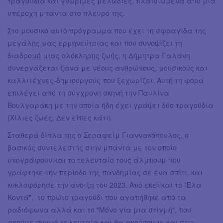
τραγούδια και γνώριμες μελωδίες, πλαισιωμένα από μια
υπέροχη μπάντα στο πλευρό της.
Στο μουσικό αυτό πρόγραμμα που έχει τη σφραγίδα της
μεγάλης μας ερμηνεύτριας και που συνοψίζει τη
διαδρομή μιας ολόκληρης ζωής, η Δήμητρα Γαλάνη
συνεργάζεται ξανά με νέους ανθρώπους, μουσικούς και
καλλιτέχνες-δημιουργούς που ξεχωρίζει. Αυτή τη φορά
επιλέγει από τη σύγχρονη σκηνή την Παυλίνα
Βουλγαράκη με την οποία ήδη έχει γράψει δύο τραγούδια
(Χίλιες ζωές, Δεν είπες κάτι).
Σταθερά δίπλα της ο Σεραφείμ Γιαννακόπουλος, ο
βασικός συντελεστής στην μπάντα με τον οποίο
υπογράφουν και το τελευταίο τους άλμπουμ που
γράφτηκε την περίοδο της πανδημίας σε ένα σπίτι, και
κυκλοφόρησε την άνοιξη του 2023. Από εκεί και το "Έλα
Κοντά", το πρώτο τραγούδι που αγαπήθηκε από τα
ραδιόφωνα αλλά και το "Μόνο για μια στιγμή", που
ακούμε συχνά τελευταία και θα ακούσουμε και στις