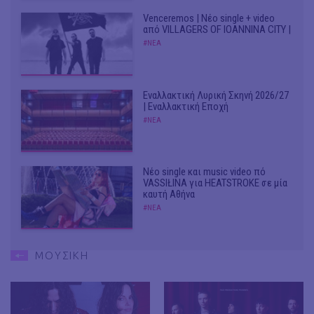
Venceremos | Νέο single + video
από VILLAGERS OF IOANNINA CITY |
#ΝΕΑ
Εναλλακτική Λυρική Σκηνή 2026/27
| Εναλλακτική Εποχή
#ΝΕΑ
Νέο single και music video πό
VASSIŁINA για HEATSTROKE σε μία
καυτή Αθήνα
#ΝΕΑ
ΜΟΥΣΙΚΗ