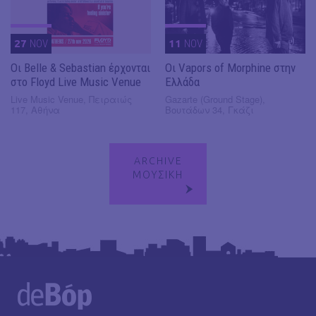
27
NOV
11
NOV
Οι Belle & Sebastian έρχονται
Οι Vapors of Morphine στην
στο Floyd Live Music Venue
Ελλάδα
Live Music Venue, Πειραιώς
Gazarte (Ground Stage),
117, Αθήνα
Βουτάδων 34, Γκάζι
ARCHIVE
ΜΟΥΣΙΚΗ