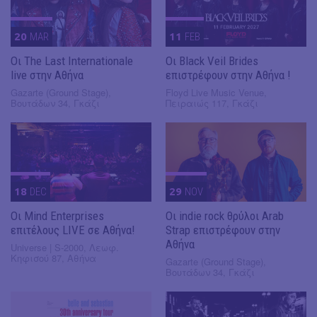
20
MAR
11
FEB
Οι The Last Internationale
Οι Black Veil Brides
live στην Αθήνα
επιστρέφουν στην Αθήνα !
Gazarte (Ground Stage),
Floyd Live Music Venue,
Βουτάδων 34, Γκάζι
Πειραιώς 117, Γκάζι
18
DEC
29
NOV
Οι Mind Enterprises
Οι indie rock θρύλοι Arab
επιτέλους LIVE σε Αθήνα!
Strap επιστρέφουν στην
Αθήνα
Universe | S-2000, Λεωφ.
Κηφισού 87, Αθήνα
Gazarte (Ground Stage),
Βουτάδων 34, Γκάζι