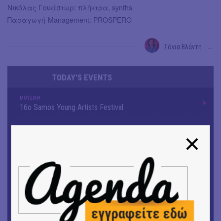
Νικόλας Γουάστωρ: πλήκτρα, synths
Παραγωγή-Management: PROSPERO
Σόνια Βλάντη
→
TODAY'S EVENTS
ΜΟΥΣΙΚΗ
16o Samos Young Artists Festival
ΜΟΥΣΙΚΗ
Το 6ο Kournos Music Festival στη Λήμνο
ΘΕΑΤΡΟ / ΧΟΡΟΣ
«ΑΗ ΛΑΟΣ» | Ένα σκηνικό ρέκβιεμ για την ήττα ενός
λαού
ΕΙΚΑΣΤΙΚΑ
Ομαδική έκθεση | Προσωρινά για Πάντα