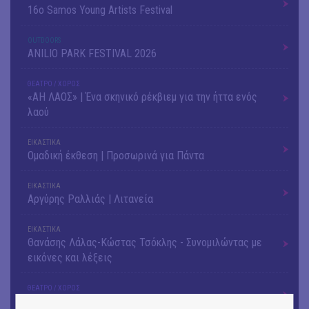
16o Samos Young Artists Festival
OUTDΟORS
ANILIO PARK FESTIVAL 2026
ΘΕΑΤΡΟ / ΧΟΡΟΣ
«ΑΗ ΛΑΟΣ» | Ένα σκηνικό ρέκβιεμ για την ήττα ενός
λαού
ΕΙΚΑΣΤΙΚΑ
Ομαδική έκθεση | Προσωρινά για Πάντα
ΕΙΚΑΣΤΙΚΑ
Αργύρης Ραλλιάς | Λιτανεία
ΕΙΚΑΣΤΙΚΑ
Θανάσης Λάλας-Κώστας Τσόκλης - Συνομιλώντας με
εικόνες και λέξεις
ΘΕΑΤΡΟ / ΧΟΡΟΣ
«Μήδεια» του Ευριπίδη | Σκην.: Nikita Milivojević