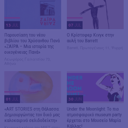
13
JUL
07
JUL
Παρουσίαση του νέου
O Κρίστοφερ Κινγκ στην
βιβλίου του Χρύσανθου Πανά
αυλή του Barrett
«ΖΑΪΡΑ – Μια ιστορία της
Barrett, Πρωτογένους 11, Ψυρρή
οικογένειας Πανά»
Λεωφόρος Γαλατσίου 73,
Αθήνα
01
JUL
30
JUN
«ART STORIES στη Θάλασσα:
Under the Moonlight: Το πιο
Δημιουργώντας τον δικό μας
ατμοσφαιρικό museum party
καλοκαιρινό σελιδοδείκτη»
έρχεται στο Μουσείο Μαρία
Κάλλας!
Κεντρικό κτήριο του ΜΙΕΤ στην