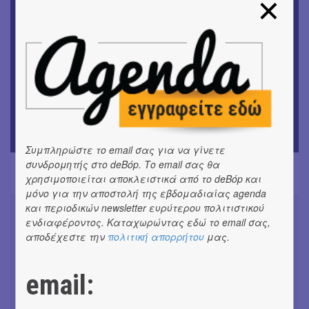
ΜΟΥΣΙΚΗ
9o Φεστιβάλ Στρογγύλη στη Σαντορίνη
ΘΕΑΤΡΟ / ΧΟΡΟΣ
«Ίων» του Ευρυπίδη
ΜΟΥΣΙΚΗ
Οι Λόγος Τιμής σε πανελλαδική περιοδεία για την
παρουσίαση του νέου album
Συμπληρώστε το email σας για να γίνετε
συνδρομητής στο deBόp. Το email σας θα
χρησιμοποιείται αποκλειστικά από το deBόp και
μόνο για την αποστολή της εβδομαδιαίας agenda
και περιοδικών newsletter ευρύτερου πολιτιστικού
ενδιαφέροντος. Καταχωρώντας εδώ το email σας,
αποδέχεστε την
πολιτική απορρήτου
μας.
Συνομιλώντας με τη Ρηνιώ
Κυριαζή, καλλιτεχνική διευθύντρια
email:
του ΔΗΠΕΘΕ Ιωαννίνων
#ΣΥΝΕΝΤΕΥΞΕΙΣ