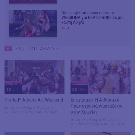
Νέο single και music video πό
VASSIŁINA για HEATSTROKE σε μία
καυτή Αθήνα
#ΝΕΑ
ΣΥΝ ΤΟΙΣ ΑΛΛΟΙΣ
10
OCT
30
AUG
Printed* Athens Art Weekend
Enkutatash: Η Αιθιοπική
Πρωτοχρονιά γιορτάζεται
Δημοτική Αγορά Κυψέλης,
Φωκίωνος Νέγρη 42, Αθήνα
στην Κυψέλη
Δημοτική Αγορά Κυψέλης,
Φωκίωνος Νέγρη 42, Κυψέλη