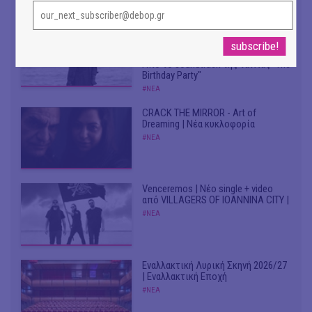
Don't Let Me Be Misunderstood |
Alexandros Livitsanos, Willem
Dafoe, Czech Studio Orchestra |
Από το soundtrack της ταινίας "The
Birthday Party"
#ΝΕΑ
CRACK THE MIRROR - Art of
Dreaming | Νέα κυκλοφορία
#ΝΕΑ
Venceremos | Νέο single + video
από VILLAGERS OF IOANNINA CITY |
#ΝΕΑ
Εναλλακτική Λυρική Σκηνή 2026/27
| Εναλλακτική Εποχή
#ΝΕΑ