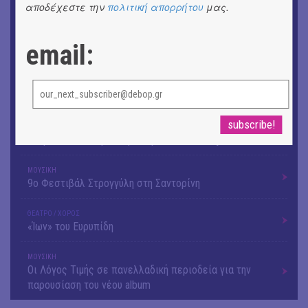
αποδέχεστε την
πολιτική απορρήτου
μας.
ΕΙΚΑΣΤΙΚΑ
Αργύρης Ραλλιάς | Λιτανεία
email:
ΕΙΚΑΣΤΙΚΑ
Θανάσης Λάλας-Κώστας Τσόκλης - Συνομιλώντας με
εικόνες και λέξεις
ΘΕΑΤΡΟ / ΧΟΡΟΣ
«Μήδεια» του Ευριπίδη | Σκην.: Nikita Milivojević
ΜΟΥΣΙΚΗ
9o Φεστιβάλ Στρογγύλη στη Σαντορίνη
ΘΕΑΤΡΟ / ΧΟΡΟΣ
«Ίων» του Ευρυπίδη
ΜΟΥΣΙΚΗ
Οι Λόγος Τιμής σε πανελλαδική περιοδεία για την
παρουσίαση του νέου album