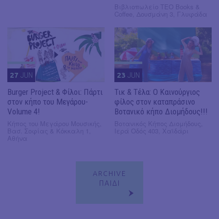
Βιβλιοπωλείο ΤΕΟ Books &
Coffee, Δουσμάνη 3, Γλυφάδα
27
JUN
23
JUN
Burger Project & Φίλοι: Πάρτι
Τικ & Τέλα: Ο Καινούργιος
στον κήπο του Μεγάρου-
φίλος στον καταπράσινο
Volume 4!
Βοτανικό κήπο Διομήδους!!!
Κήπος του Μεγάρου Μουσικής,
Βοτανικός Κήπος Διομήδους,
Βασ. Σοφίας & Κόκκαλη 1,
Ιερά Οδός 403, Χαϊδάρι
Αθήνα
ARCHIVE
ΠΑΙΔΙ