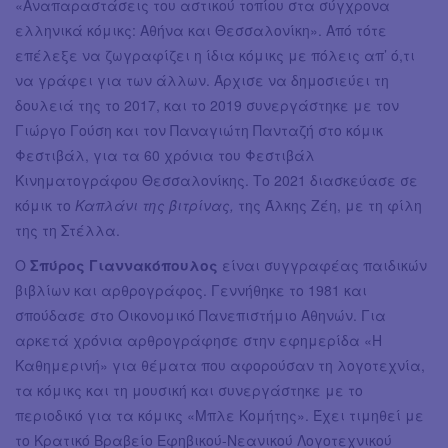
«Αναπαραστάσεις του αστικού τοπίου στα σύγχρονα
ελληνικά κόμικς: Αθήνα και Θεσσαλονίκη». Από τότε
επέλεξε να ζωγραφίζει η ίδια κόμικς με πόλεις απ’ ό,τι
να γράφει για των άλλων. Άρχισε να δημοσιεύει τη
δουλειά της το 2017, και το 2019 συνεργάστηκε με τον
Γιώργο Γούση και τον Παναγιώτη Πανταζή στο κόμικ
Φεστιβάλ, για τα 60 χρόνια του Φεστιβάλ
Κινηματογράφου Θεσσαλονίκης. Το 2021 διασκεύασε σε
κόμικ το
Καπλάνι της βιτρίνας,
της Άλκης Ζέη, με τη φίλη
της τη Στέλλα.
Ο
Σπύρος Γιαννακόπουλος
είναι συγγραφέας παιδικών
βιβλίων και αρθρογράφος. Γεννήθηκε το 1981 και
σπούδασε στο Οικονομικό Πανεπιστήμιο Αθηνών. Για
αρκετά χρόνια αρθρογράφησε στην εφημερίδα «Η
Καθημερινή» για θέματα που αφορούσαν τη λογοτεχνία,
τα κόμικς και τη μουσική και συνεργάστηκε με το
περιοδικό για τα κόμικς «Μπλε Κομήτης». Έχει τιμηθεί με
το Κρατικό Βραβείο Εφηβικού-Νεανικού Λογοτεχνικού