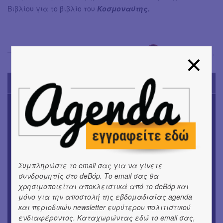
Βιβλίου για το βιβλίο του
Κοσμοναύτης.
Σόνια Βλάντη
→
TODAY'S EVENTS
ΜΟΥΣΙΚΗ
16o Samos Young Artists Festival
OUTDΟORS
ANILIO PARK FESTIVAL 2026
Συμπληρώστε το email σας για να γίνετε
ΘΕΑΤΡΟ / ΧΟΡΟΣ
συνδρομητής στο deBόp. Το email σας θα
«ΑΗ ΛΑΟΣ» | Ένα σκηνικό ρέκβιεμ για την ήττα ενός
χρησιμοποιείται αποκλειστικά από το deBόp και
λαού
μόνο για την αποστολή της εβδομαδιαίας agenda
και περιοδικών newsletter ευρύτερου πολιτιστικού
ΕΙΚΑΣΤΙΚΑ
ενδιαφέροντος. Καταχωρώντας εδώ το email σας,
Ομαδική έκθεση | Προσωρινά για Πάντα