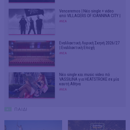
Venceremos | Νέο single + video
από VILLAGERS OF IOANNINA CITY |
#ΝΕΑ
Εναλλακτική Λυρική Σκηνή 2026/27
| Εναλλακτική Εποχή
#ΝΕΑ
Νέο single και music video πό
VASSIŁINA για HEATSTROKE σε μία
καυτή Αθήνα
#ΝΕΑ
ΠΑΙΔΙ