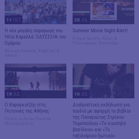
11
OCT
28
JUL
Η νέα μεγάλη παραγωγή του
Summer Movie Night Alert!
Ηλία Καρελλά: ΟΔΥΣΣΕΙΑ του
Κτήμα Αρίστη, Κέας &
Ομήρου
Πλουτάρχου, Χαλάνδρι
Θέατρο Κάππα, Κυψέλης 2,
Αθήνα
19
JUL
10
JUL
​Ο Καραγκιόζης στις
Διαδραστική εκδήλωση για
Γειτονιές της Αθήνας
παιδιά με αφορμή τα βιβλία
της Παναγιώτας Στρίκου-
Πλατεία Αγίου Παύλου,
Μεταξουργείο
Τομοπούλου «Το σιωπηλό
βασίλειο» και «Το
ταξιδιάρικο ξωτικό»