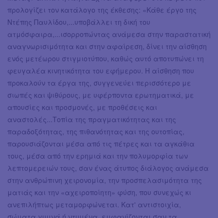
προλογίζει τον κατάλογο της έκθεσης: «Κάθε έργο της
Ντέπης Παυλίδου,...υποβάλλει τη δική του
ατμόσφαιρα,...ισορροπώντας ανάμεσα στην παραστατική
αναγνωρισιμότητα και στην αφαίρεση, δίνει την αίσθηση
ενός μετέωρου στιγμιοτύπου, καθώς αυτό αποτυπώνει τη
φευγαλέα κινητικότητα του εφήμερου. Η αίσθηση που
προκαλούν τα έργα της, συγγενεύει περισσότερο με
σιωπές και ψιθύρους, με υφέρποντα ερωτηματικά, με
απουσίες και προσμονές, με προθέσεις και
αναστολές...Τοπία της πραγματικότητας και της
παραδοξότητας, της πιθανότητας και της ουτοπίας,
παρουσιάζονται μέσα από τις πέτρες και τα αγκάθια
τους, μέσα από την ερημιά και την πολυμορφία των
λεπτομερειών τους, σαν ένας άτυπος διάλογος ανάμεσα
στην ανθρώπινη χειρονομία, την προσπελασιμότητα της
ματιάς και την «αχειροποίητη» φύση, που συνεχώς κι
ανεπιλήπτως μεταμορφώνεται. Κατ' αντιστοιχία,
σώματα γυμνά ή ντυμένα, εμφανίζονται σαν τα