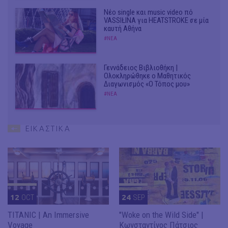
Νέο single και music video πό
VASSIŁINA για HEATSTROKE σε μία
καυτή Αθήνα
#ΝΕΑ
Γεννάδειος Βιβλιοθήκη |
Ολοκληρώθηκε ο Μαθητικός
Διαγωνισμός «Ο Τόπος μου»
#ΝΕΑ
ΕΙΚΑΣΤΙΚΑ
12
OCT
24
SEP
TITANIC | An Immersive
"Woke on the Wild Side" |
Voyage
Κωνσταντίνος Πάτσιος