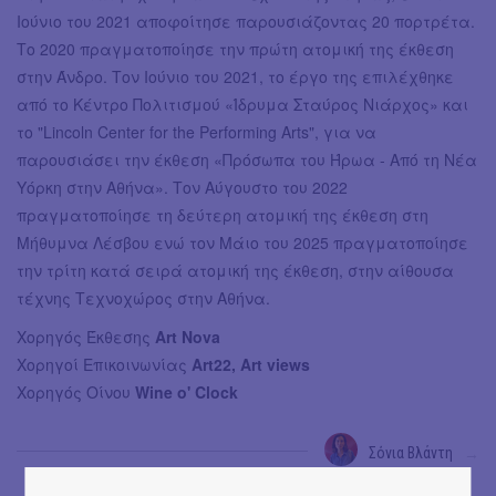
Ιούνιο του 2021 αποφοίτησε παρουσιάζοντας 20 πορτρέτα.
Το 2020 πραγματοποίησε την πρώτη ατομική της έκθεση
στην Άνδρο. Τον Ιούνιο του 2021, το έργο της επιλέχθηκε
από το Κέντρο Πολιτισμού «Ίδρυμα Σταύρος Νιάρχος» και
το "Lincoln Center for the Performing Arts", για να
παρουσιάσει την έκθεση «Πρόσωπα του Ήρωα - Από τη Νέα
Υόρκη στην Αθήνα». Τον Αύγουστο του 2022
πραγματοποίησε τη δεύτερη ατομική της έκθεση στη
Μήθυμνα Λέσβου ενώ τον Μάιο του 2025 πραγματοποίησε
την τρίτη κατά σειρά ατομική της έκθεση, στην αίθουσα
τέχνης Τεχνοχώρος στην Αθήνα.
Χορηγός Έκθεσης
Art Nova
Χορηγοί Επικοινωνίας
Art22, Art views
Χορηγός Οίνου
Wine o' Clock
Σόνια Βλάντη
→