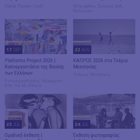
Digital Theater, Γουδί
Alma gallery, Σκουφά 24Α,
Κολωνάκι
17
SEP
22
AUG
Platforms Project 2026 |
ΚΑΠΡΟΣ 2026 στα Τσέρια
Καπνεργοστάσιο της Βουλής
Μεσσηνίας
των Ελλήνων
Τσέρια, Μεσσηνία
Καπνεργοστάσιο, Λένορμαν
218, 104 43, Αθήνα
25
JUL
24
JUL
Ομαδική έκθεση |
Έκθεση φωτογραφίας: