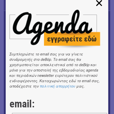
TODAY'S EVENTS
OUTDΟORS
4ο Pig Floyd – The Dark Side of the Γρουν | Οι Pink
Floyd συναντούν… τη γουρνοπούλα
ΜΟΥΣΙΚΗ
16o Samos Young Artists Festival
Συμπληρώστε το email σας για να γίνετε
OUTDΟORS
ANILIO PARK FESTIVAL 2026
συνδρομητής στο deBόp. Το email σας θα
χρησιμοποιείται αποκλειστικά από το deBόp και
μόνο για την αποστολή της εβδομαδιαίας agenda
ΜΟΥΣΙΚΗ
Το 6ο Kournos Music Festival στη Λήμνο
και περιοδικών newsletter ευρύτερου πολιτιστικού
ενδιαφέροντος. Καταχωρώντας εδώ το email σας,
αποδέχεστε την
πολιτική απορρήτου
μας.
ΚΙΝ/ΦΟΣ
Κινηματογράφος με ελεύθερη είσοδο στη Δημοτική
Αγορά Κυψέλης
email:
ΘΕΑΤΡΟ / ΧΟΡΟΣ
«ΑΗ ΛΑΟΣ» | Ένα σκηνικό ρέκβιεμ για την ήττα ενός