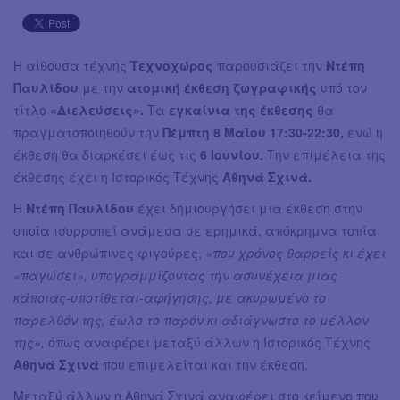
Η αίθουσα τέχνης
Τεχνοχώρος
παρουσιάζει την
Ντέπη
Παυλίδου
με την
ατομική έκθεση ζωγραφικής
υπό τον
τίτλο
«Διελεύσεις».
Τα
εγκαίνια της έκθεσης
θα
πραγματοποιηθούν την
Πέμπτη 8 Μαΐου
17:30-22:30,
ενώ η
έκθεση θα διαρκέσει έως τις
6 Ιουνίου.
Την επιμέλεια της
έκθεσης έχει η Ιστορικός Τέχνης
Αθηνά Σχινά.
Η
Ντέπη Παυλίδου
έχει δημιουργήσει μια έκθεση στην
οποία ισορροπεί ανάμεσα σε ερημικά, απόκρημνα τοπία
και σε ανθρώπινες φιγούρες,
«που χρόνος θαρρείς κι έχει
«παγώσει», υπογραμμίζοντας την ασυνέχεια μιας
κάποιας-υποτίθεται-αφήγησης, με ακυρωμένο το
παρελθόν της, έωλο το παρόν κι αδιάγνωστο το μέλλον
της»,
όπως αναφέρει μεταξύ άλλων η Ιστορικός Τέχνης
Αθηνά Σχινά
που επιμελείται και την έκθεση.
Μεταξύ άλλων η Αθηνά Σχινά αναφέρει στο κείμενο που