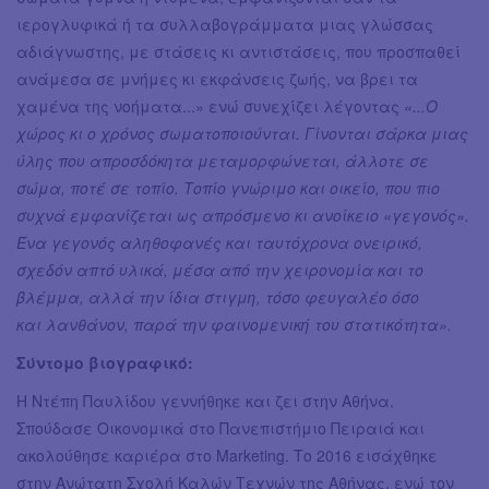
ιερογλυφικά ή τα συλλαβογράμματα μιας γλώσσας
αδιάγνωστης, με στάσεις κι αντιστάσεις, που προσπαθεί
ανάμεσα σε μνήμες κι εκφάνσεις ζωής, να βρει τα
χαμένα της νοήματα...» ενώ συνεχίζει λέγοντας
«...Ο
χώρος κι ο χρόνος σωματοποιούνται. Γίνονται σάρκα μιας
ύλης που απροσδόκητα μεταμορφώνεται, άλλοτε σε
σώμα, ποτέ σε τοπίο. Τοπίο γνώριμο και οικείο, που πιο
συχνά εμφανίζεται ως απρόσμενο κι ανοίκειο «γεγονός».
Ένα γεγονός αληθοφανές και ταυτόχρονα ονειρικό,
σχεδόν απτό υλικά, μέσα από την χειρονoμία και το
βλέμμα, αλλά την ίδια στιγμη, τόσο φευγαλέο όσο
και λανθάνον, παρά την φαινομενική του στατικότητα».
Σύντομο βιογραφικό:
Η Ντέπη Παυλίδου γεννήθηκε και ζει στην Αθήνα.
Σπούδασε Οικονομικά στο Πανεπιστήμιο Πειραιά και
ακολούθησε καριέρα στο Marketing. Το 2016 εισάχθηκε
στην Ανώτατη Σχολή Καλών Τεχνών της Αθήνας, ενώ τον