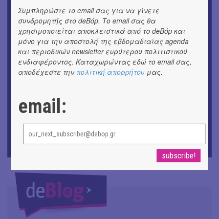
«ΑΗ ΛΑΟΣ» | Ένα σκηνικό ρέκβιεμ για την ήττα ενός
Συμπληρώστε το email σας για να γίνετε
λαού
συνδρομητής στο deBόp. Το email σας θα
χρησιμοποιείται αποκλειστικά από το deBόp και
ΕΙΚΑΣΤΙΚΑ
μόνο για την αποστολή της εβδομαδιαίας agenda
Ομαδική έκθεση | Προσωρινά για Πάντα
και περιοδικών newsletter ευρύτερου πολιτιστικού
ενδιαφέροντος. Καταχωρώντας εδώ το email σας,
ΕΙΚΑΣΤΙΚΑ
αποδέχεστε την
πολιτική απορρήτου
μας.
Έκθεση φωτογραφίας: Ανδρίων έργα και ημέρες
ΕΙΚΑΣΤΙΚΑ
email:
Αργύρης Ραλλιάς | Λιτανεία
ΕΙΚΑΣΤΙΚΑ
Θανάσης Λάλας-Κώστας Τσόκλης - Συνομιλώντας με
εικόνες και λέξεις