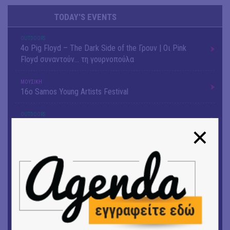
TODAY'S EVENTS
OUTDΟORS
4ο Pig Floyd – The Dark Side of the Γρουν | Οι Pink
Floyd συναντούν… τη γουρνοπούλα
ΜΟΥΣΙΚΗ
16o Samos Young Artists Festival
OUTDΟORS
ANILIO PARK FESTIVAL 2026
ΜΟΥΣΙΚΗ
Το 6ο Kournos Music Festival στη Λήμνο
ΚΙΝ/ΦΟΣ
Κινηματογράφος με ελεύθερη είσοδο στη Δημοτική
Αγορά Κυψέλης
ΘΕΑΤΡΟ / ΧΟΡΟΣ