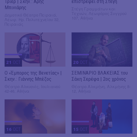
Τρίερ | Σκην.: Άρης
επιστρέφει στη Στέγη
Μπινιάρης
Στέγη Γραμμάτων και
Τεχνών, Λεωφόρος Συγγρού
Δημοτικό Θέατρο Πειραιά,
107, Αθήνα
Λεωφ. Ηρ. Πολυτεχνείου 32,
Πειραιάς
21
OCT
20
OCT
Ο «Έμπορος της Βενετίας» |
ΣΕΜΙΝΑΡΙΟ ΒΛΑΚΕΙΑΣ του
Σκην.: Γιάννης Μπέζος
Σάκη Σερέφα | 2ος χρόνος
Θέατρο Αλκυονίς, Ιουλιανού
Θέατρο Αλκμήνη, Αλκμήνης 8-
42-46, Αθήνα
12, Αθήνα
16
OCT
15
OCT