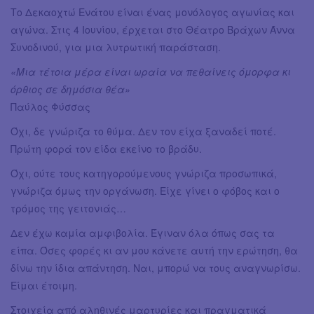
Το Δεκαοχτώ Ενάτου είναι ένας μονόλογος αγωνίας και
αγώνα. Στις 4 Ιουνίου, έρχεται στο Θέατρο Βράχων Άννα
Συνοδινού, για μια λυτρωτική παράσταση.
«Μια τέτοια μέρα είναι ωραία να πεθαίνεις όμορφα κι
όρθιος σε δημόσια θέα»
Παύλος Φύσσας
Όχι, δε γνώριζα το θύμα. Δεν τον είχα ξαναδεί ποτέ.
Πρώτη φορά τον είδα εκείνο το βράδυ.
Όχι, ούτε τους κατηγορούμενους γνώριζα προσωπικά,
γνώριζα όμως την οργάνωση. Είχε γίνει ο φόβος και ο
τρόμος της γειτονιάς…
Δεν έχω καμία αμφιβολία. Έγιναν όλα όπως σας τα
είπα. Όσες φορές κι αν μου κάνετε αυτή την ερώτηση, θα
δίνω την ίδια απάντηση. Ναι, μπορώ να τους αναγνωρίσω.
Είμαι έτοιμη.
Στοιχεία από αληθινές μαρτυρίες και πραγματικά