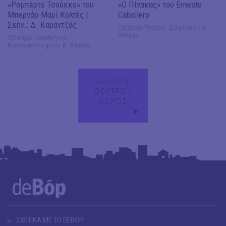
«Ρομπέρτο Τσούκκο» του
«Ο Πίνακας» του Ernesto
Μπερνάρ-Μαρί Κολτές |
Caballero
Σκην.: Δ. Καραντζάς
Θέατρο Ψυρρή, Σαχτούρη 4,
Αθήνα
Θέατρο Προσκήνιο,
Καπνοκοπτηρίου 8, Αθήνα
ARCHIVE
ΘΕΑΤΡΟ /
ΧΟΡΟΣ
ΣΧΕΤΙΚΑ ΜΕ ΤΟ DEBOP