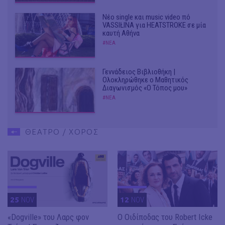
Νέο single και music video πό
VASSIŁINA για HEATSTROKE σε μία
καυτή Αθήνα
#ΝΕΑ
Γεννάδειος Βιβλιοθήκη |
Ολοκληρώθηκε ο Μαθητικός
Διαγωνισμός «Ο Τόπος μου»
#ΝΕΑ
ΘΕΑΤΡΟ / ΧΟΡΟΣ
25
NOV
12
NOV
«Dogville» του Λαρς φον
O Οιδίποδας του Robert Icke