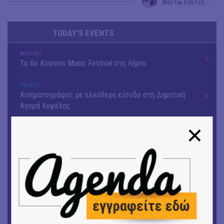
Μαντώ Χαντζή
→
TODAY'S EVENTS
ΜΟΥΣΙΚΗ
Το 6ο Kournos Music Festival στη Λήμνο
ΚΙΝ/ΦΟΣ
Κινηματογράφος με ελεύθερη είσοδο στη Δημοτική
Αγορά Κυψέλης
ΘΕΑΤΡΟ / ΧΟΡΟΣ
«ΑΗ ΛΑΟΣ» | Ένα σκηνικό ρέκβιεμ για την ήττα ενός
λαού
ΕΙΚΑΣΤΙΚΑ
Ομαδική έκθεση | Προσωρινά για Πάντα
ΕΙΚΑΣΤΙΚΑ
Αργύρης Ραλλιάς | Λιτανεία