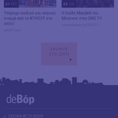
21
DEC
23
JUL
Υπέροχο παιδικό και νεανικό
Η Λαίδη Μάκβεθ του
σινεμά από το ATHICFF στο
Μτσενσκ στην GNO TV
σπίτι!
nationalopera.gr/GNOTV
athicff.com
ARCHIVE
ΣΤΟ ΣΠΙΤΙ
ΣΧΕΤΙΚΑ ΜΕ ΤΟ DEBOP