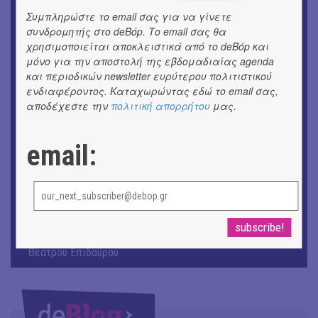
ΕΙΚΑΣΤΙΚΑ
Συμπληρώστε το email σας για να γίνετε
Θανάσης Λάλας-Κώστας Τσόκλης - Συνομιλώντας με
συνδρομητής στο deBόp. Το email σας θα
εικόνες και λέξεις
χρησιμοποιείται αποκλειστικά από το deBόp και
μόνο για την αποστολή της εβδομαδιαίας agenda
και περιοδικών newsletter ευρύτερου πολιτιστικού
ΚΙΝ/ΦΟΣ
Οι γαλλικές ταινίες του 16ου Athens Open Air Film
ενδιαφέροντος. Καταχωρώντας εδώ το email σας,
Festival
αποδέχεστε την
πολιτική απορρήτου
μας.
ΘΕΑΤΡΟ / ΧΟΡΟΣ
email:
«Μήδεια» του Ευριπίδη | Σκην.: Nikita Milivojević
ΜΟΥΣΙΚΗ
9o Φεστιβάλ Στρογγύλη στη Σαντορίνη
ΕΙΚΑΣΤΙΚΑ
ΧΟΡΩΝ ΧΩΡΟΣ στον Εκθεσιακό Χώρο του Αρχαίου
Θέατρου Επιδαύρου