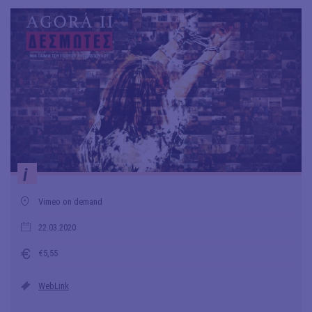
i
Vimeo on demand
22.03.2020
€5,55
WebLink