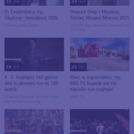
15
JAN
24
NOV
Οι Συναντήσεις της
Onassis Stegi | Μεγάλες
Πέμπτης–Ιανουάριος 2026
Ταινίες Μικρού Μήκους 2025
Online μέσω Zoom
onassis.org, Onassis Channel στο
YouTube
29
APR
25
DEC
Κ. Π. Καβάφης 162 χρόνια
Όλες οι παραστάσεις της
από τη γέννησή του σε 120
GNO TV δωρεάν για την
λεπτά
περίοδο των γιορτών!
Onassis Channel στο YouTube
GNO TV
και στο onassis.org