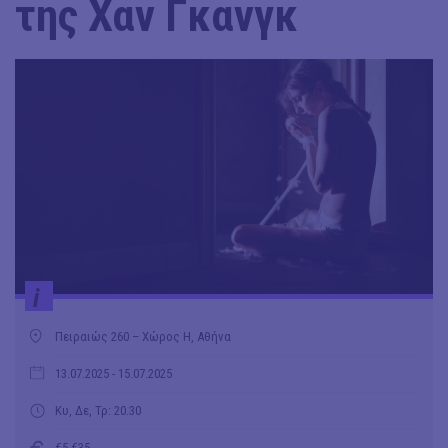
της Χαν Γκανγκ
i
Πειραιώς 260 – Χώρος Η, Αθήνα
13.07.2025
- 15.07.2025
Κυ, Δε, Τρ: 20.30
€5-€35