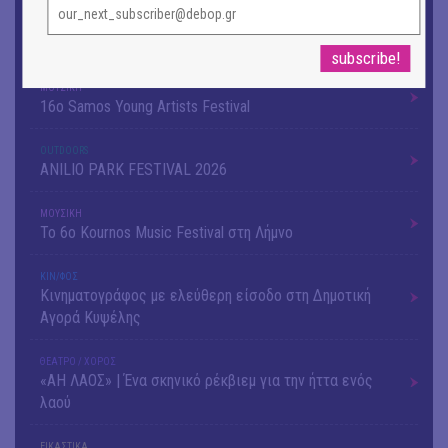
OUTDΟORS
4ο Pig Floyd – The Dark Side of the Γρουν | Οι Pink
Floyd συναντούν… τη γουρνοπούλα
ΜΟΥΣΙΚΗ
16o Samos Young Artists Festival
OUTDΟORS
ANILIO PARK FESTIVAL 2026
ΜΟΥΣΙΚΗ
Το 6ο Kournos Music Festival στη Λήμνο
ΚΙΝ/ΦΟΣ
Κινηματογράφος με ελεύθερη είσοδο στη Δημοτική
Αγορά Κυψέλης
ΘΕΑΤΡΟ / ΧΟΡΟΣ
«ΑΗ ΛΑΟΣ» | Ένα σκηνικό ρέκβιεμ για την ήττα ενός
λαού
ΕΙΚΑΣΤΙΚΑ