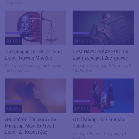
Πειραιάς
21
OCT
20
OCT
Ο «Έμπορος της Βενετίας» |
ΣΕΜΙΝΑΡΙΟ ΒΛΑΚΕΙΑΣ του
Σκην.: Γιάννης Μπέζος
Σάκη Σερέφα | 2ος χρόνος
Θέατρο Αλκυονίς, Ιουλιανού
Θέατρο Αλκμήνη, Αλκμήνης 8-
42-46, Αθήνα
12, Αθήνα
16
OCT
15
OCT
«Ρομπέρτο Τσούκκο» του
«Ο Πίνακας» του Ernesto
Μπερνάρ-Μαρί Κολτές |
Caballero
Σκην.: Δ. Καραντζάς
Θέατρο Ψυρρή, Σαχτούρη 4,
Αθήνα