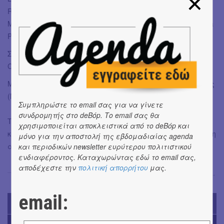
Romaeuropa Festival; TPE – Teatro Piemonte Europa; Triennale
Milano Teatro; Odéon–Théâtre de l’Europe; Festival d’Automne à
Paris; théâtre Garonne, scène européenne – Toulouse
Σε συνεργασία με ATCL / Spazio Rossellini; Istituto Culturale
Coreano in Italia
Με την υποστήριξη του Υπουργείου Πολιτισμού της Ιταλίας
(MiC – Ministero della Cultura)
Συμπληρώστε το email σας για να γίνετε
συνδρομητής στο deBόp. Το email σας θα
Το μυθιστόρημα Η χορτοφάγος της Χαν Γκανγκ
χρησιμοποιείται αποκλειστικά από το deBόp και
κυκλοφορεί στα ελληνικά σε μετάφραση Αμαλίας Τζιώτη
μόνο για την αποστολή της εβδομαδιαίας agenda
από τις Εκδόσεις Καστανιώτη (2020).
και περιοδικών newsletter ευρύτερου πολιτιστικού
ενδιαφέροντος. Καταχωρώντας εδώ το email σας,
αποδέχεστε την
πολιτική απορρήτου
μας.
Έφη Χρυσού
→
email:
TODAY'S EVENTS