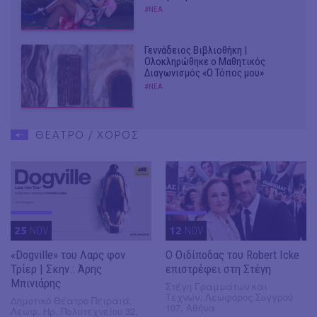
#ΝΕΑ
Γεννάδειος Βιβλιοθήκη |
Ολοκληρώθηκε ο Μαθητικός
Διαγωνισμός «Ο Τόπος μου»
#ΝΕΑ
ΘΕΑΤΡΟ / ΧΟΡΟΣ
25
NOV
12
NOV
«Dogville» του Λαρς φον
O Οιδίποδας του Robert Icke
Τρίερ | Σκην.: Άρης
επιστρέφει στη Στέγη
Μπινιάρης
Στέγη Γραμμάτων και
Τεχνών, Λεωφόρος Συγγρού
Δημοτικό Θέατρο Πειραιά,
107, Αθήνα
Λεωφ. Ηρ. Πολυτεχνείου 32,