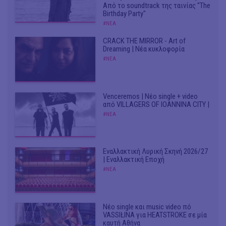
Από το soundtrack της ταινίας "The
Birthday Party"
#ΝΕΑ
CRACK THE MIRROR - Art of
Dreaming | Νέα κυκλοφορία
#ΝΕΑ
Venceremos | Νέο single + video
από VILLAGERS OF IOANNINA CITY |
#ΝΕΑ
Εναλλακτική Λυρική Σκηνή 2026/27
| Εναλλακτική Εποχή
#ΝΕΑ
Νέο single και music video πό
VASSIŁINA για HEATSTROKE σε μία
καυτή Αθήνα