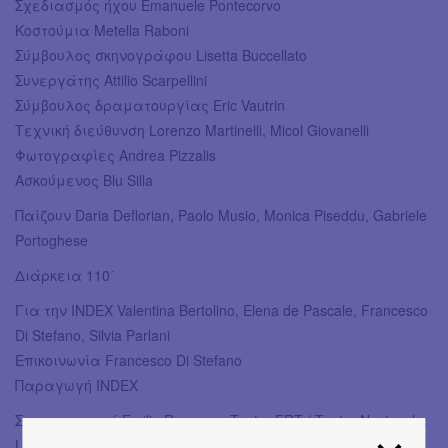
Σχεδιασμός ήχου Emanuele Pontecorvo
Κοστούμια Metella Raboni
Σύμβουλος σκηνογράφου Lisetta Buccellato
Συνεργάτης Attilio Scarpellini
Σύμβουλος δραματουργίας Eric Vautrin
Τεχνική διεύθυνση Lorenzo Martinelli, Micol Giovanelli
Φωτογραφίες Andrea Pizzalis
Ασκούμενος Blu Silla
Παίζουν Daria Deflorian, Paolo Musio, Monica Piseddu, Gabriele
Portoghese
Διάρκεια 110΄
Για την INDEX Valentina Bertolino, Elena de Pascale, Francesco
Di Stefano, Silvia Parlani
Επικοινωνία Francesco Di Stefano
Παραγωγή INDEX
Συμπαραγωγή Emilia Romagna Teatro ERT / Teatro Nazionale;
La Fabbrica dell’Attore – Teatro Vascello σε συνεργασία με