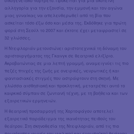
οικογενειακό πορτρέτο. Πρόκειται για μια σκοτεινή
αλληγορία για την εξουσία, την εμμονή και τον αγώνα
μιας γυναίκας να απελευθερωθεί από τη βία που
ασκείται τόσο έξω όσο και μέσα της. Εκδόθηκε για πρώτη
φορά στη Σεούλ το 2007 και έκτοτε έχει μεταφραστεί σε
32 γλώσσες.
Η Ντεφλοριάν μετουσιώνει αριστοτεχνικά τη δύναμη του
αριστουργήματος της Γκανγκ σε θεατρικό ελιξίριο.
Ακροβατώντας σε μια λεπτή γραμμή, αναμειγνύει τις πιο
πεζές πτυχές της ζωής με ονειρικές, νευρωτικές ή και
φαντασιακές στιγμές που αστράφτουν στη σκηνή. Με
γλώσσα αισθησιακή και προκλητική, μετατρέπει αυτό το
καφκικό σύμπαν σε ζωντανή τέχνη, με τη βοήθεια και των
εξαιρετικών ερμηνειών.
Η θεατρική προσαρμογή της Χορτοφάγου αποτελεί
εξαιρετικό παράδειγμα της ικανότητας πειθούς του
θεάτρου. Στη σκηνοθεσία της Ντεφλοριάν, από τις πιο
πρωτότυπες φωνές του ιταλικού και ευρωπαϊκού θεάτρου,