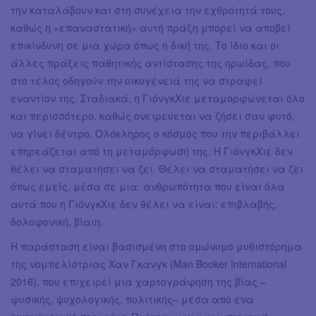
την καταλάβουν και στη συνέχεια την εχθρότητά τους,
καθώς η «επαναστατική» αυτή πράξη μπορεί να αποβεί
επικίνδυνη σε μια χώρα όπως η δική της. Το ίδιο και οι
άλλες πράξεις παθητικής αντίστασης της ηρωίδας, που
στο τέλος οδηγούν την οικογένειά της να στραφεί
εναντίον της. Σταδιακά, η ΓιόνγκΧιε μεταμορφώνεται όλο
και περισσότερο, καθώς ονειρεύεται να ζήσει σαν φυτό,
να γίνει δέντρο. Ολόκληρος ο κόσμος που την περιβάλλει
επηρεάζεται από τη μεταμόρφωσή της. Η ΓιόνγκΧιε δεν
θέλει να σταματήσει να ζει. Θέλει να σταματήσει να ζει
όπως εμείς, μέσα σε μια. ανθρωπότητα που είναι όλα
αυτά που η ΓιόνγκΧιε δεν θέλει να είναι: επιβλαβής,
δολοφονική, βίαιη.
Η παράσταση είναι βασισμένη στο ομώνυμο μυθιστόρημα
της νομπελίστριας Χαν Γκανγκ (Man Booker International
2016), που επιχειρεί μια χαρτογράφηση της βίας –
φυσικής, ψυχολογικής, πολιτικής– μέσα από ένα