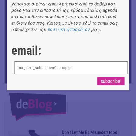
χρησιμοποιείται αποκλειστικά από το deBόp και
ΘΕΑΤΡΟ / ΧΟΡΟΣ
μόνο για την αποστολή της εβδομαδιαίας agenda
«Μήδεια» του Ευριπίδη | Σκην.: Nikita Milivojević
και περιοδικών newsletter ευρύτερου πολιτιστικού
ενδιαφέροντος. Καταχωρώντας εδώ το email σας,
ΜΟΥΣΙΚΗ
αποδέχεστε την
πολιτική απορρήτου
μας.
9o Φεστιβάλ Στρογγύλη στη Σαντορίνη
email:
ΘΕΑΤΡΟ / ΧΟΡΟΣ
«Ίων» του Ευρυπίδη
ΜΟΥΣΙΚΗ
Οι Λόγος Τιμής σε πανελλαδική περιοδεία για την
παρουσίαση του νέου album
Don't Let Me Be Misunderstood |