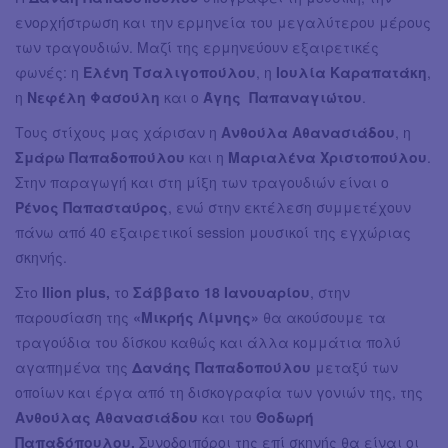
ενορχήστρωση και την ερμηνεία του μεγαλύτερου μέρους
των τραγουδιών. Μαζί της ερμηνεύουν εξαιρετικές
φωνές: η
Ελένη Τσαλιγοπούλου
, η
Ιουλία Καραπατάκη
,
η
Νεφέλη Φασούλη
και ο
Άγης Παπαναγιώτου
.
Τους στίχους μας χάρισαν η
Ανθούλα Αθανασιάδου
, η
Σμάρω Παπαδοπούλου
και η
Μαριαλένα Χριστοπούλου
.
Στην παραγωγή και στη μίξη των τραγουδιών είναι ο
Ρένος Παπασταύρος
, ενώ στην εκτέλεση συμμετέχουν
πάνω από 40 εξαιρετικοί session μουσικοί της εγχώριας
σκηνής.
Στο
Ilion plus,
το
Σάββατο 18 Ιανουαρίου
, στην
παρουσίαση της
«Μικρής Λίμνης»
θα ακούσουμε τα
τραγούδια του δίσκου καθώς και άλλα κομμάτια πολύ
αγαπημένα της
Δανάης Παπαδοπούλου
μεταξύ των
οποίων και έργα από τη δισκογραφία των γονιών της, της
Ανθούλας Αθανασιάδου
και του
Θοδωρή
Παπαδόπουλου.
Συνοδοιπόροι της επί σκηνής θα είναι οι