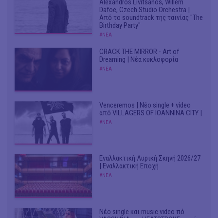
Alexandros Livitsanos, Willem
Dafoe, Czech Studio Orchestra |
Από το soundtrack της ταινίας "The
Birthday Party"
#ΝΕΑ
CRACK THE MIRROR - Art of
Dreaming | Νέα κυκλοφορία
#ΝΕΑ
Venceremos | Νέο single + video
από VILLAGERS OF IOANNINA CITY |
#ΝΕΑ
Εναλλακτική Λυρική Σκηνή 2026/27
| Εναλλακτική Εποχή
#ΝΕΑ
Νέο single και music video πό