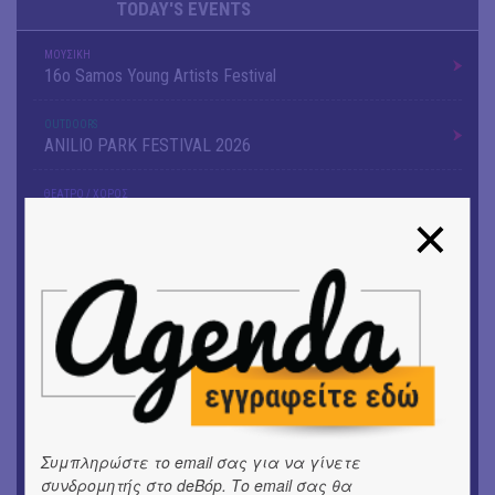
TODAY'S EVENTS
ΜΟΥΣΙΚΗ
16o Samos Young Artists Festival
OUTDΟORS
ANILIO PARK FESTIVAL 2026
ΘΕΑΤΡΟ / ΧΟΡΟΣ
«ΑΗ ΛΑΟΣ» | Ένα σκηνικό ρέκβιεμ για την ήττα ενός
λαού
ΕΙΚΑΣΤΙΚΑ
Ομαδική έκθεση | Προσωρινά για Πάντα
ΕΙΚΑΣΤΙΚΑ
Αργύρης Ραλλιάς | Λιτανεία
ΕΙΚΑΣΤΙΚΑ
Θανάσης Λάλας-Κώστας Τσόκλης - Συνομιλώντας με
Συμπληρώστε το email σας για να γίνετε
εικόνες και λέξεις
συνδρομητής στο deBόp. Το email σας θα