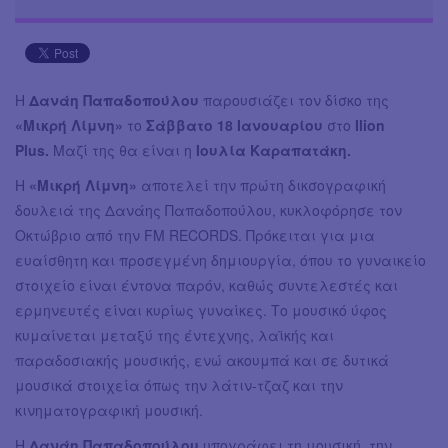
Η
Δανάη Παπαδοπούλου
παρουσιάζει τον δίσκο της
«Μικρή Λίμνη»
το
Σάββατο 18 Ιανουαρίου
στο
Ilion
Plus.
Μαζί της θα είναι η
Ιουλία Καραπατάκη.
Η
«Μικρή Λίμνη»
αποτελεί την πρώτη δικσογραφική
δουλειά της Δανάης Παπαδοπούλου, κυκλοφόρησε τον
Οκτώβριο από την FM RECORDS. Πρόκειται για μια
ευαίσθητη και προσεγμένη δημιουργία, όπου το γυναικείο
στοιχείο είναι έντονα παρόν, καθώς συντελεστές και
ερμηνευτές είναι κυρίως γυναίκες. Το μουσικό ύφος
κυμαίνεται μεταξύ της έντεχνης, λαϊκής και
παραδοσιακής μουσικής, ενώ ακουμπά και σε δυτικά
μουσικά στοιχεία όπως την λάτιν-τζαζ και την
κινηματογραφική μουσική.
Η
Δανάη Παπαδοπούλου
υπογράφει τη μουσική, την