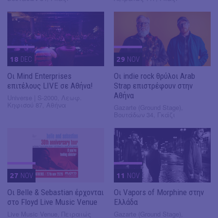
18
DEC
29
NOV
Οι Mind Enterprises
Οι indie rock θρύλοι Arab
επιτέλους LIVE σε Αθήνα!
Strap επιστρέφουν στην
Αθήνα
Universe | S-2000, Λεωφ.
Κηφισού 87, Αθήνα
Gazarte (Ground Stage),
Βουτάδων 34, Γκάζι
27
NOV
11
NOV
Οι Belle & Sebastian έρχονται
Οι Vapors of Morphine στην
στο Floyd Live Music Venue
Ελλάδα
Live Music Venue, Πειραιώς
Gazarte (Ground Stage),