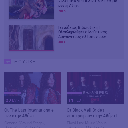
VASSIŁINA για HEATSTROKE σε μία
καυτή Αθήνα
#ΝΕΑ
Γεννάδειος Βιβλιοθήκη |
Ολοκληρώθηκε ο Μαθητικός
Διαγωνισμός «Ο Τόπος μου»
#ΝΕΑ
ΜΟΥΣΙΚΗ
20
MAR
11
FEB
Οι The Last Internationale
Οι Black Veil Brides
live στην Αθήνα
επιστρέφουν στην Αθήνα !
Gazarte (Ground Stage),
Floyd Live Music Venue,
Βουτάδων 34, Γκάζι
Πειραιώς 117, Γκάζι