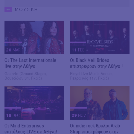
ΜΟΥΣΙΚΗ
20
MAR
11
FEB
Οι The Last Internationale
Οι Black Veil Brides
live στην Αθήνα
επιστρέφουν στην Αθήνα !
Gazarte (Ground Stage),
Floyd Live Music Venue,
Βουτάδων 34, Γκάζι
Πειραιώς 117, Γκάζι
18
DEC
29
NOV
Οι Mind Enterprises
Οι indie rock θρύλοι Arab
επιτέλους LIVE σε Αθήνα!
Strap επιστρέφουν στην