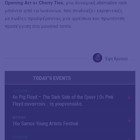
Opening Act οι Cherry Ties
, μία δυναμική alternative rock
μπάντα από τα Ιωάννινα, που συνδυάζει εκρηκττικές
μελωδίες προσφέροντας μια φρέσκια και πρωτότυπη
προσέγγιση στο μουσικό τοπίο.
Έφη Χρυσού
→
TODAY'S EVENTS
OUTDΟORS
4ο Pig Floyd – The Dark Side of the Γρουν | Οι Pink
Floyd συναντούν… τη γουρνοπούλα
ΜΟΥΣΙΚΗ
16o Samos Young Artists Festival
OUTDΟORS