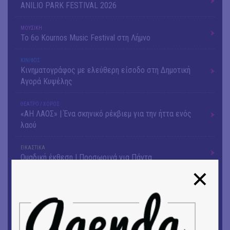
ANILIO PARK FESTIVAL 2026
ΜΟΥΣΙΚΗ
Το 6ο Kournos Music Festival στη Λήμνο
ΚΙΝ/ΦΟΣ
Κινηματογράφος με ελεύθερη είσοδο στη Δημοτική
Αγορά Κυψέλης
ΘΕΑΤΡΟ / ΧΟΡΟΣ
«ΑΗ ΛΑΟΣ» | Ένα σκηνικό ρέκβιεμ για την ήττα ενός
λαού
ΕΙΚΑΣΤΙΚΑ
Ομαδική έκθεση | Προσωρινά για Πάντα
ΕΙΚΑΣΤΙΚΑ
Έκθεση φωτογραφίας: Ανδρίων έργα και ημέρες
ΕΙΚΑΣΤΙΚΑ
Αργύρης Ραλλιάς | Λιτανεία