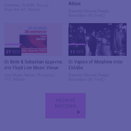
Αθήνα
Universe | S-2000, Λεωφ.
Κηφισού 87, Αθήνα
Gazarte (Ground Stage),
Βουτάδων 34, Γκάζι
27
NOV
11
NOV
Οι Belle & Sebastian έρχονται
Οι Vapors of Morphine στην
στο Floyd Live Music Venue
Ελλάδα
Live Music Venue, Πειραιώς
Gazarte (Ground Stage),
117, Αθήνα
Βουτάδων 34, Γκάζι
ARCHIVE
ΜΟΥΣΙΚΗ