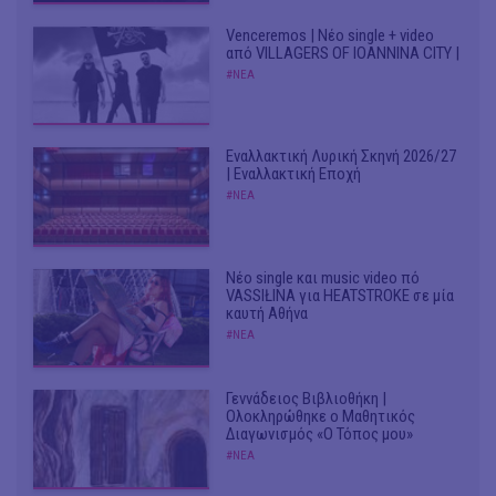
Venceremos | Νέο single + video
από VILLAGERS OF IOANNINA CITY |
#ΝΕΑ
Εναλλακτική Λυρική Σκηνή 2026/27
| Εναλλακτική Εποχή
#ΝΕΑ
Νέο single και music video πό
VASSIŁINA για HEATSTROKE σε μία
καυτή Αθήνα
#ΝΕΑ
Γεννάδειος Βιβλιοθήκη |
Ολοκληρώθηκε ο Μαθητικός
Διαγωνισμός «Ο Τόπος μου»
#ΝΕΑ