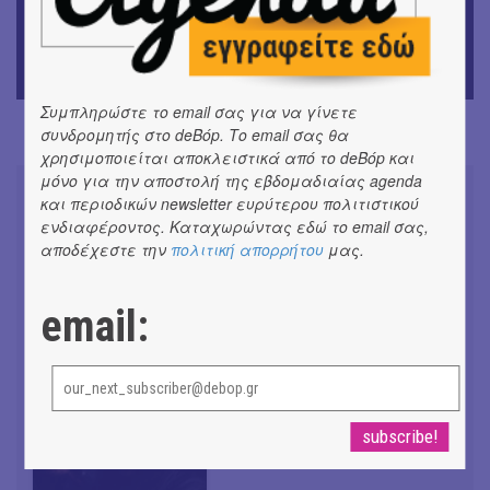
ΕΙΚΑΣΤΙΚΑ
Θανάσης Λάλας-Κώστας Τσόκλης - Συνομιλώντας με
εικόνες και λέξεις
Συμπληρώστε το email σας για να γίνετε
συνδρομητής στο deBόp. Το email σας θα
χρησιμοποιείται αποκλειστικά από το deBόp και
μόνο για την αποστολή της εβδομαδιαίας agenda
και περιοδικών newsletter ευρύτερου πολιτιστικού
ενδιαφέροντος. Καταχωρώντας εδώ το email σας,
αποδέχεστε την
πολιτική απορρήτου
μας.
Don't Let Me Be Misunderstood |
Alexandros Livitsanos, Willem
email:
Dafoe, Czech Studio Orchestra |
Από το soundtrack της ταινίας "The
Birthday Party"
#ΝΕΑ
CRACK THE MIRROR - Art of
Dreaming | Νέα κυκλοφορία
#ΝΕΑ