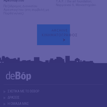
T.A.F. / the art foundation,
Νορμανού 5, Μοναστηράκι
Πεζόδρομος Διονυσίου
Αρεοπαγίτου (στη συμβολή με
Παρθενώνος)
ARCHIVE
ΚΙΝΗΜΑΤΟΓΡΑΦΟΣ
ΣΧΕΤΙΚΑ ΜΕ ΤΟ DEBOP
ΔΡΑΣΕΙΣ
Η ΟΜΑΔΑ ΜΑΣ