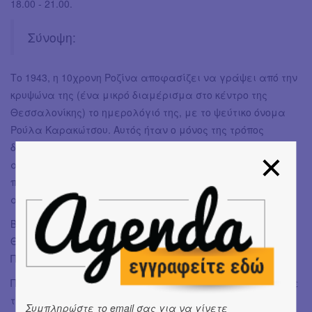
18.00 - 21.00.
Σύνοψη:
Tο 1943, η 10χρονη Ροζίνα αποφασίζει να γράψει από την
κρυψώνα της (ένα μικρό διαμέρισμα στο κέντρο της
Θεσσαλονίκης) το ημερολόγιό της, με το ψεύτικο όνομα
Ρούλα Καρακώτσου. Αυτός ήταν ο μόνος της τρόπος
διαφυγής από τους Ναζί, καθώς πέρασε 548 ημέρες
ανώνυμης ζωής μέσα στη σιωπή. Ο θεατής βιώνει την
περιπέτειά της μέσα από την παιδική της ματιά και τις
αφηγήσεις της, όσο εκείνη παραμένει κρυμμένη.
Βασισμένο στο βιβλίο «548 Ημέρες Με Άλλο Όνομα:
Θεσσαλονίκη 1943 / Μνήμες Πολέμου» της Ροζίνας Ασσέρ
Πάρδο.
Παραγωγή: Εβραϊκό Μουσείο Ελλάδος, σε συνεργασία με
τη Wonder Immersive
Συμπληρώστε το email σας για να γίνετε