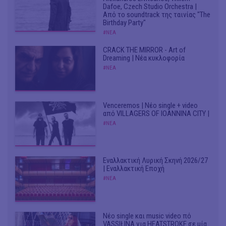
Dafoe, Czech Studio Orchestra |
Από το soundtrack της ταινίας "The
Birthday Party"
#ΝΕΑ
CRACK THE MIRROR - Art of
Dreaming | Νέα κυκλοφορία
#ΝΕΑ
Venceremos | Νέο single + video
από VILLAGERS OF IOANNINA CITY |
#ΝΕΑ
Εναλλακτική Λυρική Σκηνή 2026/27
| Εναλλακτική Εποχή
#ΝΕΑ
Νέο single και music video πό
VASSIŁINA για HEATSTROKE σε μία