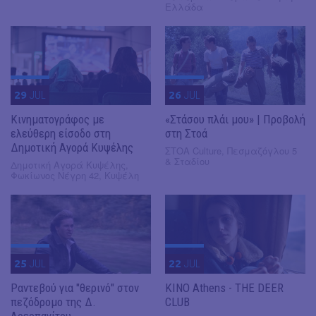
Ελλάδα
29
JUL
26
JUL
Κινηματογράφος με
«Στάσου πλάι μου» | Προβολή
ελεύθερη είσοδο στη
στη Στοά
Δημοτική Αγορά Κυψέλης
ΣΤΟΑ Culture, Πεσμαζόγλου 5
& Σταδίου
Δημοτική Αγορά Κυψέλης,
Φωκίωνος Νέγρη 42, Κυψέλη
25
JUL
22
JUL
Ραντεβού για "θερινό" στον
KINO Athens - THE DEER
πεζόδρομο της Δ.
CLUB
Αρεοπαγίτου