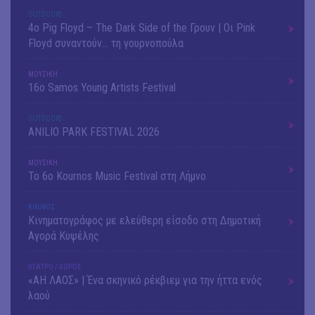
OUTDΟORS
4ο Pig Floyd – The Dark Side of the Γρουν | Οι Pink
Floyd συναντούν… τη γουρνοπούλα
ΜΟΥΣΙΚΗ
16o Samos Young Artists Festival
OUTDΟORS
ANILIO PARK FESTIVAL 2026
ΜΟΥΣΙΚΗ
Το 6ο Kournos Music Festival στη Λήμνο
ΚΙΝ/ΦΟΣ
Κινηματογράφος με ελεύθερη είσοδο στη Δημοτική
Αγορά Κυψέλης
ΘΕΑΤΡΟ / ΧΟΡΟΣ
«ΑΗ ΛΑΟΣ» | Ένα σκηνικό ρέκβιεμ για την ήττα ενός
λαού