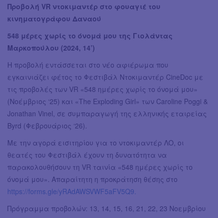
Προβολή VR ντοκιμαντέρ στο φουαγιέ του
κινηματογράφου Δαναού
548 μέρες χωρίς το όνομά μου της Γιολάντας
Μαρκοπούλου (2024, 14’)
Η προβολή εντάσσεται στο νέο αφιέρωμα που
εγκαινιάζει φέτος το Φεστιβάλ Ντοκιμαντέρ CineDoc με
τις προβολές των VR «548 ημέρες χωρίς το όνομά μου»
(Νοέμβριος ‘25) και «The Exploding Girl» των Caroline Poggi &
Jonathan Vinel, σε συμπαραγωγή της ελληνικής εταιρείας
Byrd (Φεβρουάριος ‘26).
Με την αγορά εισιτηρίου για το ντοκιμαντέρ ΛΟ, οι
θεατές του Φεστιβάλ έχουν τη δυνατότητα να
παρακολουθήσουν τη VR ταινία «548 ημέρες χωρίς το
όνομά μου». Απαραίτητη η προκράτηση θέσης στο
https://forms.gle/yRAdAWSVWF5aFV5Q9.
Πρόγραμμα προβολών: 13, 14, 15, 16, 21, 22, 23 Νοεμβρίου