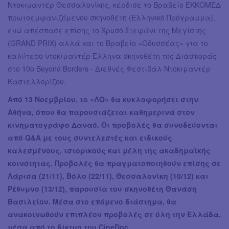
Ντοκιμαντέρ Θεσσαλονίκης, κέρδισε το Βραβείο ΕΚΚΟΜΕΔ
πρωτοεμφανιζόμενου σκηνοθέτη (Ελληνικό Πρόγραμμα),
ενώ απέσπασε επίσης το Χρυσό Στεφάνι της Μεγίστης
(GRAND PRIX) αλλά και το Βραβείο «Οδυσσέας» για το
καλύτερο ντοκιμαντέρ Έλληνα σκηνοθέτη της Διασποράς
στο 10ο Beyond Borders - Διεθνές Φεστιβάλ Ντοκιμαντέρ
Καστελλορίζου.
Από 13 Νοεμβρίου, το «ΛΟ» θα κυκλοφορήσει στην
Αθήνα, όπου θα παρουσιάζεται καθημερινά στον
κινηματογράφο Δαναό. Οι προβολές θα συνοδεύονται
από Q&A με τους συντελεστές και ειδικούς
καλεσμένους, ιστορικούς και μέλη της ακαδημαϊκής
κοινότητας. Προβολές θα πραγματοποιηθούν επίσης σε
Λάρισα (21/11), Βόλο (22/11), Θεσσαλονίκη (10/12) και
Ρέθυμνο (13/12), παρουσία του σκηνοθέτη Θανάση
Βασιλείου. Μέσα στο επόμενο διάστημα, θα
ανακοινωθούν επιπλέον προβολές σε όλη την Ελλάδα,
μέσα από το δίκτυο του CineDoc.