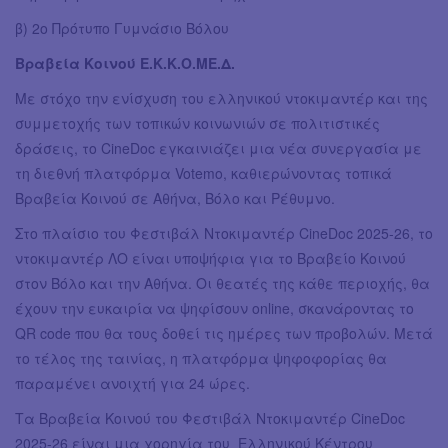
β) 2ο Πρότυπο Γυμνάσιο Βόλου
Βραβεία Κοινού Ε.Κ.Κ.Ο.ΜΕ.Δ.
Με στόχο την ενίσχυση του ελληνικού ντοκιμαντέρ και της
συμμετοχής των τοπικών κοινωνιών σε πολιτιστικές
δράσεις, το CineDoc εγκαινιάζει μια νέα συνεργασία με
τη διεθνή πλατφόρμα Votemo, καθιερώνοντας τοπικά
Βραβεία Κοινού σε Αθήνα, Βόλο και Ρέθυμνο.
Στο πλαίσιο του Φεστιβάλ Ντοκιμαντέρ CineDoc 2025-26, το
ντοκιμαντέρ ΛΟ είναι υποψήφια για το Βραβείο Κοινού
στον Βόλο και την Αθήνα. Οι θεατές της κάθε περιοχής, θα
έχουν την ευκαιρία να ψηφίσουν online, σκανάροντας το
QR code που θα τους δοθεί τις ημέρες των προβολών. Μετά
το τέλος της ταινίας, η πλατφόρμα ψηφοφορίας θα
παραμένει ανοιχτή για 24 ώρες.
Τα Βραβεία Κοινού του Φεστιβάλ Ντοκιμαντέρ CineDoc
2025-26 είναι μια χορηγία του Ελληνικού Κέντρου