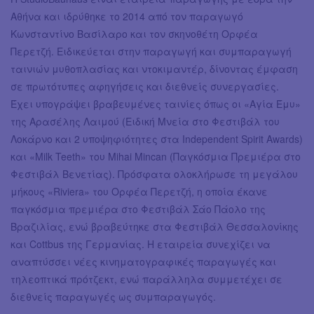
Αθήνα και ιδρύθηκε το 2014 από τον παραγωγό
Κωνσταντίνο Βασίλαρο και τον σκηνοθέτη Ορφέα
Περετζή. Ειδικεύεται στην παραγωγή και συμπαραγωγή
ταινιών μυθοπλασίας και ντοκιμαντέρ, δίνοντας έμφαση
σε πρωτότυπες αφηγήσεις και διεθνείς συνεργασίες.
Έχει υπογράψει βραβευμένες ταινίες όπως οι «Αγία Έμυ»
της Αρασέλης Λαιμού (Ειδική Μνεία στο Φεστιβάλ του
Λοκάρνο και 2 υποψηφιότητες στα Independent Spirit Awards)
και «Milk Teeth» του Mihai Mincan (Παγκόσμια Πρεμιέρα στο
Φεστιβάλ Βενετίας). Πρόσφατα ολοκλήρωσε τη μεγάλου
μήκους «Riviera» του Ορφέα Περετζή, η οποία έκανε
παγκόσμια πρεμιέρα στο Φεστιβάλ Σάο Πάολο της
Βραζιλίας, ενώ βραβεύτηκε στα Φεστιβάλ Θεσσαλονίκης
και Cottbus της Γερμανίας. Η εταιρεία συνεχίζει να
αναπτύσσει νέες κινηματογραφικές παραγωγές και
τηλεοπτικά πρότζεκτ, ενώ παράλληλα συμμετέχει σε
διεθνείς παραγωγές ως συμπαραγωγός.