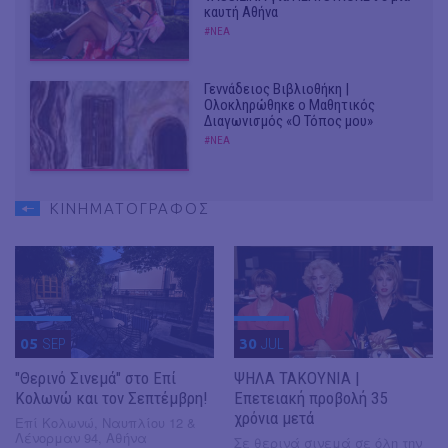
καυτή Αθήνα
#ΝΕΑ
Γεννάδειος Βιβλιοθήκη |
Ολοκληρώθηκε ο Μαθητικός
Διαγωνισμός «Ο Τόπος μου»
#ΝΕΑ
ΚΙΝΗΜΑΤΟΓΡΑΦΟΣ
05
SEP
30
JUL
"Θερινό Σινεμά" στο Επί
ΨΗΛΑ ΤΑΚΟΥΝΙΑ |
Κολωνώ και τον Σεπτέμβρη!
Επετειακή προβολή 35
χρόνια μετά
Επί Κολωνώ, Ναυπλίου 12 &
Λένορμαν 94, Αθήνα
Σε θερινά σινεμά σε όλη την