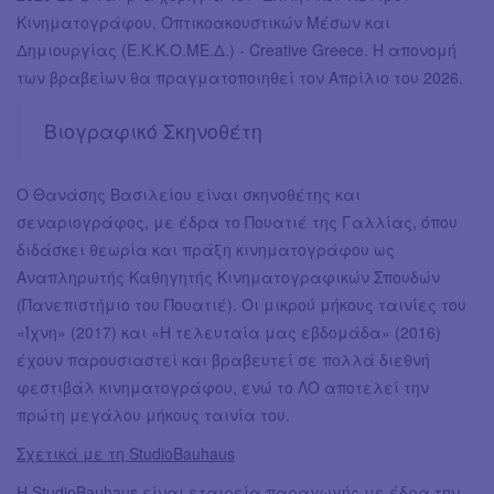
Κινηματογράφου, Οπτικοακουστικών Μέσων και
Δημιουργίας (Ε.Κ.Κ.Ο.ΜΕ.Δ.) - Creative Greece. Η απονομή
των βραβείων θα πραγματοποιηθεί τον Απρίλιο του 2026.
Βιογραφικό Σκηνοθέτη
Ο Θανάσης Βασιλείου είναι σκηνοθέτης και
σεναριογράφος, με έδρα το Πουατιέ της Γαλλίας, όπου
διδάσκει θεωρία και πράξη κινηματογράφου ως
Αναπληρωτής Καθηγητής Κινηματογραφικών Σπουδών
(Πανεπιστήμιο του Πουατιέ). Οι μικρού μήκους ταινίες του
«Ίχνη» (2017) και «Η τελευταία μας εβδομάδα» (2016)
έχουν παρουσιαστεί και βραβευτεί σε πολλά διεθνή
φεστιβάλ κινηματογράφου, ενώ το ΛΟ αποτελεί την
πρώτη μεγάλου μήκους ταινία του.
Σχετικά με τη StudioBauhaus
Η StudioBauhaus είναι εταιρεία παραγωγής με έδρα την