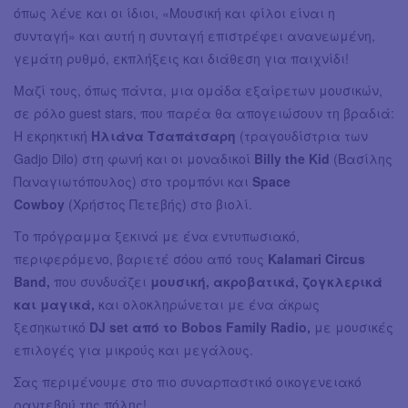
όπως λένε και οι ίδιοι, «Μουσική και φίλοι είναι η
συνταγή» και αυτή η συνταγή επιστρέφει ανανεωμένη,
γεμάτη ρυθμό, εκπλήξεις και διάθεση για παιχνίδι!
Μαζί τους, όπως πάντα, μια ομάδα εξαίρετων μουσικών,
σε ρόλο guest stars, που παρέα θα απογειώσουν τη βραδιά:
Η εκρηκτική
Ηλιάνα Τσαπάτσαρη
(τραγουδίστρια των
Gadjo Dilo) στη φωνή και οι μοναδικοί
Billy the Kid
(Βασίλης
Παναγιωτόπουλος) στο τρομπόνι και
Space
Cowboy
(Χρήστος Πετεβής) στο βιολί.
Το πρόγραμμα ξεκινά με ένα εντυπωσιακό,
περιφερόμενο, βαριετέ σόου από τους
Kalamari Circus
Band,
που συνδυάζει
μουσική, ακροβατικά, ζογκλερικά
και μαγικά,
και ολοκληρώνεται με ένα άκρως
ξεσηκωτικό
DJ set από το Bobos Family Radio,
με μουσικές
επιλογές για μικρούς και μεγάλους.
Σας περιμένουμε στο πιο συναρπαστικό οικογενειακό
ραντεβού της πόλης!