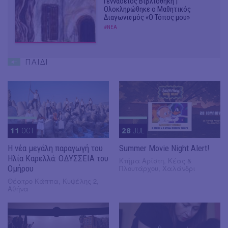
Γεννάδειος Βιβλιοθήκη |
Ολοκληρώθηκε ο Μαθητικός
Διαγωνισμός «Ο Τόπος μου»
#ΝΕΑ
ΠΑΙΔΙ
11
OCT
28
JUL
Η νέα μεγάλη παραγωγή του
Summer Movie Night Alert!
Ηλία Καρελλά: ΟΔΥΣΣΕΙΑ του
Κτήμα Αρίστη, Κέας &
Ομήρου
Πλουτάρχου, Χαλάνδρι
Θέατρο Κάππα, Κυψέλης 2,
Αθήνα