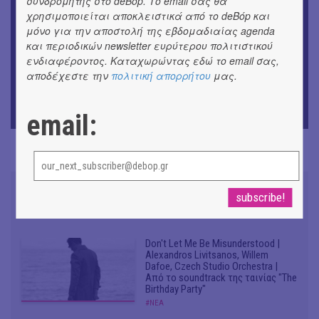
συνδρομητής στο deBόp. Το email σας θα
«Μήδεια» του Ευριπίδη | Σκην.: Nikita Milivojević
χρησιμοποιείται αποκλειστικά από το deBόp και
μόνο για την αποστολή της εβδομαδιαίας agenda
ΜΟΥΣΙΚΗ
και περιοδικών newsletter ευρύτερου πολιτιστικού
9o Φεστιβάλ Στρογγύλη στη Σαντορίνη
ενδιαφέροντος. Καταχωρώντας εδώ το email σας,
αποδέχεστε την
πολιτική απορρήτου
μας.
ΕΙΚΑΣΤΙΚΑ
ΧΟΡΩΝ ΧΩΡΟΣ στον Εκθεσιακό Χώρο του Αρχαίου
Θέατρου Επιδαύρου
email:
Don't Let Me Be Misunderstood |
Alexandros Livitsanos, Willem
Dafoe, Czech Studio Orchestra |
Από το soundtrack της ταινίας "The
Birthday Party"
#ΝΕΑ