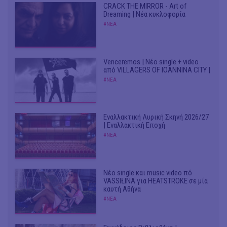
CRACK THE MIRROR - Art of
Dreaming | Νέα κυκλοφορία
#ΝΕΑ
Venceremos | Νέο single + video
από VILLAGERS OF IOANNINA CITY |
#ΝΕΑ
Εναλλακτική Λυρική Σκηνή 2026/27
| Εναλλακτική Εποχή
#ΝΕΑ
Νέο single και music video πό
VASSIŁINA για HEATSTROKE σε μία
καυτή Αθήνα
#ΝΕΑ