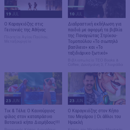
19
JUL
10
JUL
​Ο Καραγκιόζης στις
Διαδραστική εκδήλωση για
Γειτονιές της Αθήνας
παιδιά με αφορμή τα βιβλία
της Παναγιώτας Στρίκου-
Πλατεία Αγίου Παύλου,
Μεταξουργείο
Τομοπούλου «Το σιωπηλό
βασίλειο» και «Το
ταξιδιάρικο ξωτικό»
Βιβλιοπωλείο ΤΕΟ Books &
Coffee, Δουσμάνη 3, Γλυφάδα
23
JUN
23
JUN
Τικ & Τέλα: Ο Καινούργιος
Ο Καραγκιόζης στον Κήπο
φίλος στον καταπράσινο
του Μεγάρου | Οι άθλοι του
Βοτανικό κήπο Διομήδους!!!
Ηρακλή
Βοτανικός Κήπος Διομήδους,
Κήπος του Μεγάρου Μουσικής,