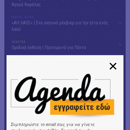
Αγορά Κυψέλης
ΘΕΑΤΡΟ / ΧΟΡΟΣ
«ΑΗ ΛΑΟΣ» | Ένα σκηνικό ρέκβιεμ για την ήττα ενός
λαού
ΕΙΚΑΣΤΙΚΑ
Ομαδική έκθεση | Προσωρινά για Πάντα
ΕΙΚΑΣΤΙΚΑ
Αργύρης Ραλλιάς | Λιτανεία
ΕΙΚΑΣΤΙΚΑ
Θανάσης Λάλας-Κώστας Τσόκλης - Συνομιλώντας με
εικόνες και λέξεις
ΚΙΝ/ΦΟΣ
Οι γαλλικές ταινίες του 16ου Athens Open Air Film
Festival
Συμπληρώστε το email σας για να γίνετε
ΘΕΑΤΡΟ / ΧΟΡΟΣ