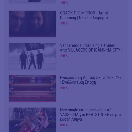
#ΝΕΑ
CRACK THE MIRROR - Art of
Dreaming | Νέα κυκλοφορία
#ΝΕΑ
Venceremos | Νέο single + video
από VILLAGERS OF IOANNINA CITY |
#ΝΕΑ
Εναλλακτική Λυρική Σκηνή 2026/27
| Εναλλακτική Εποχή
#ΝΕΑ
Νέο single και music video πό
VASSIŁINA για HEATSTROKE σε μία
καυτή Αθήνα
#ΝΕΑ