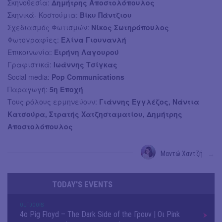
Σκηνοθεσία:
Δημήτρης Αποστολόπουλος
Σκηνικά- Κοστούμια:
Βίκυ Πάντζιου
Σχεδιασμός Φωτισμών:
Νίκος Σωτηρόπουλος
Φωτογραφίες:
Ελίνα Γιουνανλή
Επικοινωνία:
Ειρήνη Λαγουρού
Γραφιστικά:
Ιωάννης Τσίγκας
Social media:
Pop Communications
Παραγωγή:
5η Εποχή
Τους ρόλους ερμηνεύουν:
Γιάννης Εγγλέζος, Νάντια
Κατσούρα, Στρατής Χατζησταματίου, Δημήτρης
Αποστολόπουλος
Μαντώ Χαντζή
→
TODAY'S EVENTS
OUTDΟORS
4ο Pig Floyd – The Dark Side of the Γρουν | Οι Pink