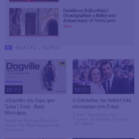
Γεννάδειος Βιβλιοθήκη |
Ολοκληρώθηκε ο Μαθητικός
Διαγωνισμός «Ο Τόπος μου»
#ΝΕΑ
ΘΕΑΤΡΟ / ΧΟΡΟΣ
25
NOV
12
NOV
«Dogville» του Λαρς φον
O Οιδίποδας του Robert Icke
Τρίερ | Σκην.: Άρης
επιστρέφει στη Στέγη
Μπινιάρης
Στέγη Γραμμάτων και
Τεχνών, Λεωφόρος Συγγρού
Δημοτικό Θέατρο Πειραιά,
107, Αθήνα
Λεωφ. Ηρ. Πολυτεχνείου 32,
Πειραιάς