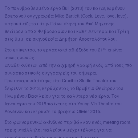
Το πολυβραβευμένο έργο Bull (2013) του καταξιωμένου
Βρετανού συγγραφέα Mike Bartlett (Cock, Love, love, love),
παρουσιάζεται στην Πάνω σκηνή του Από Μηχανής
θεάτρου από 2 Φεβρουαρίου και κάθε Δεύτερα και Τρίτη
στις 9μμ, σε σκηνοθεσία Δημήτρη Αποστολόπουλου.
ου
Στο επίκεντρο, το εργασιακό αδιέξοδο του 21
αιώνα
όπως ευφυώς
αναδεικνύεται από την αιχμηρή γραφή ενός από τους πιο
συναρπαστικούς συγγραφείς του σήμερα.
Πρωτοπαρουσιάστηκε στο Crucible Studio Theatre του
Σέφιλντ το 2013, κερδίζοντας το Βραβείο Θεάτρου του
Ηνωμένου Βασιλείου για το καλύτερο νέο έργο. Τον
Ιανουάριο του 2015 παίχτηκε στο Young Vic Theatre του
Λονδίνου και κέρδισε το βραβείο Olivier 2015.
Στο φαινομενικά ακίνδυνο περιβάλλον ενός meeting room,
τρεις υπάλληλοι παλεύουν μέχρι τέλους για να
κρατήσουν τη θέση τους. Η επαγγελματική