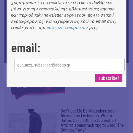
χρησιμοποιείται αποκλειστικά από το deBόp και
ΕΙΚΑΣΤΙΚΑ
μόνο για την αποστολή της εβδομαδιαίας agenda
Έκθεση φωτογραφίας: Ανδρίων έργα και ημέρες
και περιοδικών newsletter ευρύτερου πολιτιστικού
ενδιαφέροντος. Καταχωρώντας εδώ το email σας,
ΕΙΚΑΣΤΙΚΑ
αποδέχεστε την
πολιτική απορρήτου
μας.
Αργύρης Ραλλιάς | Λιτανεία
email:
ΕΙΚΑΣΤΙΚΑ
Θανάσης Λάλας-Κώστας Τσόκλης - Συνομιλώντας με
εικόνες και λέξεις
Don't Let Me Be Misunderstood |
Alexandros Livitsanos, Willem
Dafoe, Czech Studio Orchestra |
Από το soundtrack της ταινίας "The
Birthday Party"