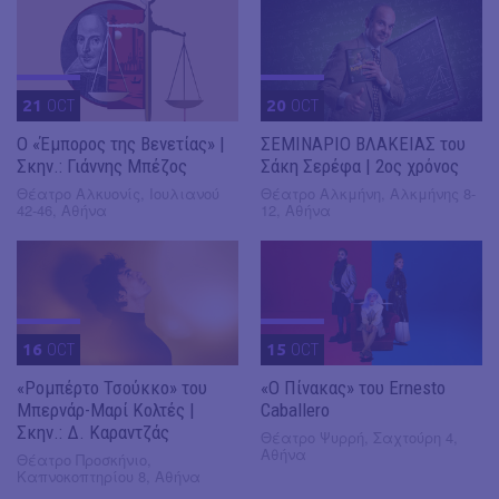
21
OCT
20
OCT
Ο «Έμπορος της Βενετίας» |
ΣΕΜΙΝΑΡΙΟ ΒΛΑΚΕΙΑΣ του
Σκην.: Γιάννης Μπέζος
Σάκη Σερέφα | 2ος χρόνος
Θέατρο Αλκυονίς, Ιουλιανού
Θέατρο Αλκμήνη, Αλκμήνης 8-
42-46, Αθήνα
12, Αθήνα
16
OCT
15
OCT
«Ρομπέρτο Τσούκκο» του
«Ο Πίνακας» του Ernesto
Μπερνάρ-Μαρί Κολτές |
Caballero
Σκην.: Δ. Καραντζάς
Θέατρο Ψυρρή, Σαχτούρη 4,
Αθήνα
Θέατρο Προσκήνιο,
Καπνοκοπτηρίου 8, Αθήνα