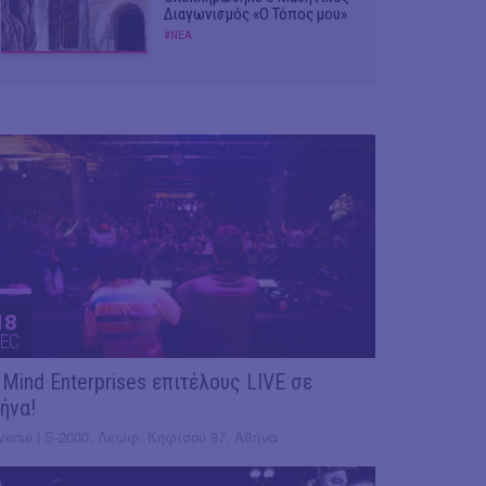
Διαγωνισμός «Ο Τόπος μου»
#ΝΕΑ
18
EC
 Mind Enterprises επιτέλους LIVE σε
ήνα!
verse | S-2000, Λεωφ. Κηφισού 87, Αθήνα