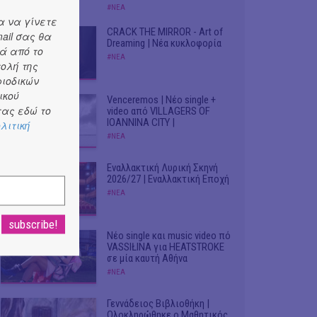
#ΝΕΑ
α να γίνετε
CRACK THE MIRROR - Art of
ail σας θα
Dreaming | Νέα κυκλοφορία
ά από το
#ΝΕΑ
τολή της
ριοδικών
ικού
Venceremos | Νέο single +
ας εδώ το
video από VILLAGERS OF
IOANNINA CITY |
λιτική
#ΝΕΑ
Εναλλακτική Λυρική Σκηνή
2026/27 | Εναλλακτική Εποχή
#ΝΕΑ
Νέο single και music video πό
VASSIŁINA για HEATSTROKE
σε μία καυτή Αθήνα
#ΝΕΑ
Γεννάδειος Βιβλιοθήκη |
Ολοκληρώθηκε ο Μαθητικός