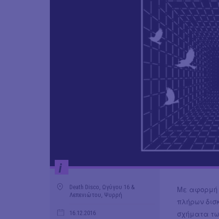
i
Death Disco, Ωγύγου 16 &
Με αφορμή 
Λεπενιώτου, Ψυρρή
πλήρων δισ
σχήματα των
16.12.2016