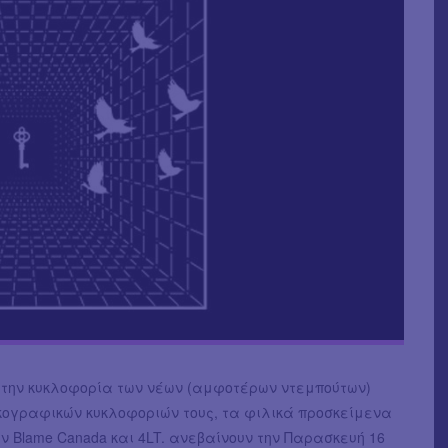
την κυκλοφορία των νέων (αμφοτέρων ντεμπούτων)
κογραφικών κυκλοφοριών τους, τα φιλικά προσκείμενα
 Blame Canada και 4LT. ανεβαίνουν την Παρασκευή 16