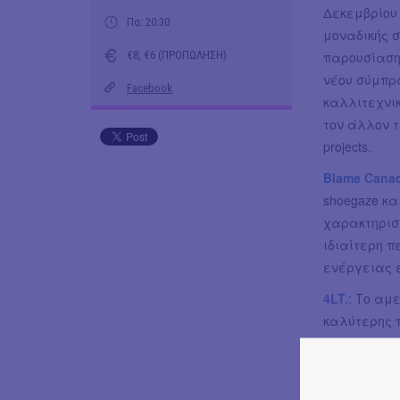
Δεκεμβρίου 
Πα: 20:30
μοναδικής σ
€8, €6 (ΠΡΟΠΩΛΗΣΗ)
παρουσίαση
νέου σύμπρ
Facebook
καλλιτεχνικ
τον άλλον 
projects.
Blame Cana
shoegaze κα
χαρακτηριστ
ιδιαίτερη π
ενέργειας ε
4LT.
: Το αμ
καλύτερης π
εξωστρέφει
τυγχάνουν π
εγχώριο τύπ