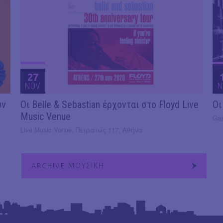
27
NOV
N
υν
Οι Belle & Sebastian έρχονται στο Floyd Live
Οι
Music Venue
Gaz
Live Music Venue, Πειραιώς 117, Αθήνα
ARCHIVE ΜΟΥΣΙΚΗ