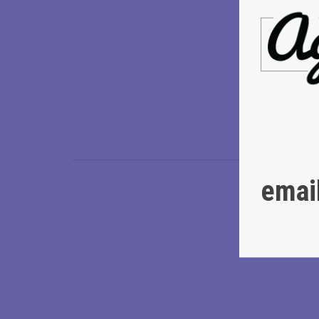
Τη συναυλία
in a Cone
, π
Slitherum) 
πάνω σε πολ
τις ζωντανέ
και αποτελώ
συγκεκριμέ
emai