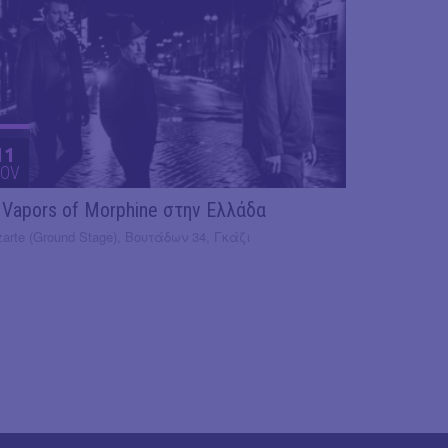
11
OV
 Vapors of Morphine στην Ελλάδα
arte (Ground Stage), Βουτάδων 34, Γκάζι