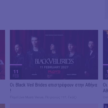
11
FEB
D
Οι Black Veil Brides επιστρέφουν στην Αθήνα
Οι
!
Αθ
Floyd Live Music Venue, Πειραιώς 117, Γκάζι
Uni