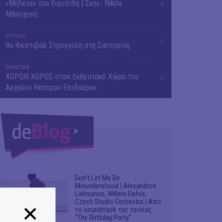
«Μήδεια» του Ευριπίδη | Σκην.: Nikita
Milivojević
ΜΟΥΣΙΚΗ
9o Φεστιβάλ Στρογγύλη στη Σαντορίνη
ΕΙΚΑΣΤΙΚΑ
ΧΟΡΩΝ ΧΩΡΟΣ στον Εκθεσιακό Χώρο του
Αρχαίου Θέατρου Επιδαύρου
Don't Let Me Be
Misunderstood | Alexandros
Livitsanos, Willem Dafoe,
Czech Studio Orchestra | Από
το soundtrack της ταινίας
"The Birthday Party"