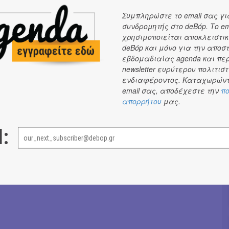
 θα ανοίξει –στην πρώτη του ζωντανή εμφάνιση- ο
God
Συμπληρώστε το email σας γι
ροσωπικό project του Νίκου Μαρίνου (Madleaf, Iola 11,
συνδρομητής στο deBόp. Το em
που χωρίς μουσικά όρια και περιορισμούς, πειραματίζεται
χρησιμοποιείται αποκλειστικ
deBόp και μόνο για την αποσ
υποίκιλες rock και ηλεκτρονικές φόρμες, συνοδεύοντας
εβδομαδιαίας agenda και πε
ς του εμφανίσεις με ένα άκρως ενδιαφέρον projection
newsletter ευρύτερου πολιτιστ
ντας δίχως άλλο, την ιδανική εκκίνηση για τη
ενδιαφέροντος. Καταχωρώντ
νη βραδιά.
email σας, αποδέχεστε την
πο
απορρήτου
μας.
Έφη Χρυσού
→
l: