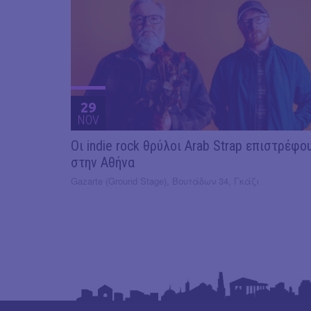
29
NOV
Οι indie rock θρύλοι Arab Strap επιστρέφο
στην Αθήνα
Gazarte (Ground Stage), Βουτάδων 34, Γκάζι