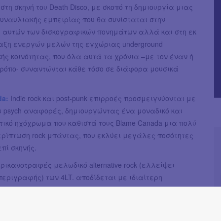
στη σκηνή του Death Disco, με σκοπό τη δημιουργία μιας
υναυλιακής εμπειρίας που θα συνίσταται στην
 αυτών των δισκογραφικών πονημάτων αλλά και στη εκ
αξη ενεργών μελών της εγχώριας underground
ής κοινότητας, που όλα αυτά τα χρόνια –με τον έναν ή
τρόπο- συναντώνται κάθε τόσο σε διάφορα μουσικά
da:
Indie rock και post-punk επιρροές προσμειγνύονται με
ι psych αναφορές, δημιουργώντας ένα μοναδικό και
ικό ηχόχρωμα που καθιστά τους Blame Canada μια πολύ
ερίπτωση rock μπάντας, που εκλύει μεγάλες ποσότητες
πί σκηνής.
ερικανοτραφές μελωδικό alternative rock (ελλείψει
εριγραφής) των 4LT. αποδίδεται με ιδιαίτερη
α στις γεμάτες ενέργεια συναυλίες τους, που
άντα θετικής ανταπόκρισης από το κοινό και τον
ο.