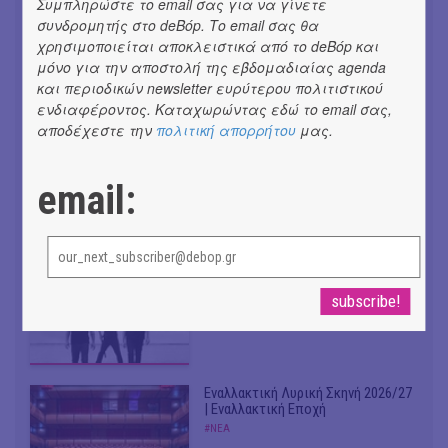
Συμπληρώστε το email σας για να γίνετε
συνδρομητής στο deBόp. Το email σας θα
χρησιμοποιείται αποκλειστικά από το deBόp και
Don't Let Me Be Misunderstood |
μόνο για την αποστολή της εβδομαδιαίας agenda
Alexandros Livitsanos, Willem
και περιοδικών newsletter ευρύτερου πολιτιστικού
Dafoe, Czech Studio Orchestra |
Από το soundtrack της ταινίας "The
ενδιαφέροντος. Καταχωρώντας εδώ το email σας,
Birthday Party"
αποδέχεστε την
πολιτική απορρήτου
μας.
#ΝΕΑ
CRACK THE MIRROR - Art of
email:
Dreaming | Νέα κυκλοφορία
#ΝΕΑ
Venceremos | Νέο single + video
από VILLAGERS OF IOANNINA CITY |
#ΝΕΑ
Εναλλακτική Λυρική Σκηνή 2026/27
| Εναλλακτική Εποχή
#ΝΕΑ