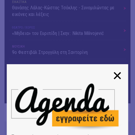
ΕΙΚΑΣΤΙΚΑ
Θανάσης Λάλας-Κώστας Τσόκλης - Συνομιλώντας με
εικόνες και λέξεις
ΘΕΑΤΡΟ / ΧΟΡΟΣ
«Μήδεια» του Ευριπίδη | Σκην.: Nikita Milivojević
ΜΟΥΣΙΚΗ
9o Φεστιβάλ Στρογγύλη στη Σαντορίνη
ΘΕΑΤΡΟ / ΧΟΡΟΣ
«Ίων» του Ευρυπίδη
ΜΟΥΣΙΚΗ
Οι Λόγος Τιμής σε πανελλαδική περιοδεία για την
παρουσίαση του νέου album