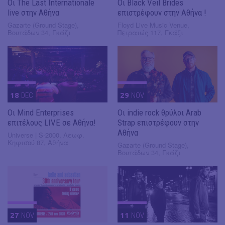
Οι The Last Internationale
Οι Black Veil Brides
live στην Αθήνα
επιστρέφουν στην Αθήνα !
Gazarte (Ground Stage),
Floyd Live Music Venue,
Βουτάδων 34, Γκάζι
Πειραιώς 117, Γκάζι
18
DEC
29
NOV
Οι Mind Enterprises
Οι indie rock θρύλοι Arab
επιτέλους LIVE σε Αθήνα!
Strap επιστρέφουν στην
Αθήνα
Universe | S-2000, Λεωφ.
Κηφισού 87, Αθήνα
Gazarte (Ground Stage),
Βουτάδων 34, Γκάζι
27
NOV
11
NOV