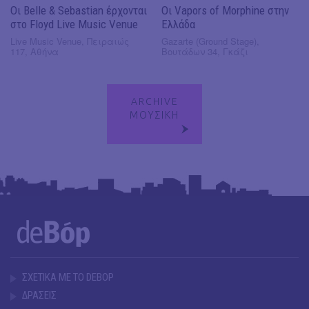
Οι Belle & Sebastian έρχονται
Οι Vapors of Morphine στην
στο Floyd Live Music Venue
Ελλάδα
Live Music Venue, Πειραιώς
Gazarte (Ground Stage),
117, Αθήνα
Βουτάδων 34, Γκάζι
ARCHIVE
ΜΟΥΣΙΚΗ
ΣΧΕΤΙΚΑ ΜΕ ΤΟ DEBOP
ΔΡΑΣΕΙΣ