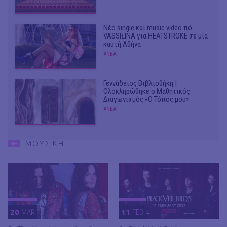
Νέο single και music video πό
VASSIŁINA για HEATSTROKE σε μία
καυτή Αθήνα
#ΝΕΑ
Γεννάδειος Βιβλιοθήκη |
Ολοκληρώθηκε ο Μαθητικός
Διαγωνισμός «Ο Τόπος μου»
#ΝΕΑ
ΜΟΥΣΙΚΗ
20
MAR
11
FEB