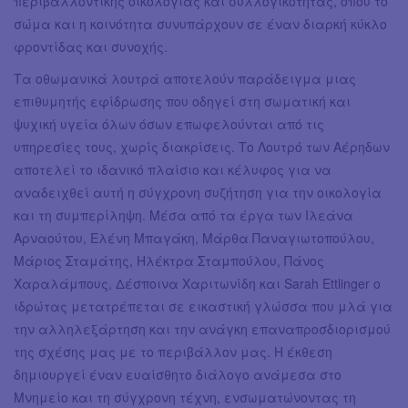
περιβαλλοντικής οικολογίας και συλλογικότητας, όπου το
σώμα και η κοινότητα συνυπάρχουν σε έναν διαρκή κύκλο
φροντίδας και συνοχής.
Τα οθωμανικά λουτρά αποτελούν παράδειγμα μιας
επιθυμητής εφίδρωσης που οδηγεί στη σωματική και
ψυχική υγεία όλων όσων επωφελούνται από τις
υπηρεσίες τους, χωρίς διακρίσεις. Το Λουτρό των Αέρηδων
αποτελεί το ιδανικό πλαίσιο και κέλυφος για να
αναδειχθεί αυτή η σύγχρονη συζήτηση για την οικολογία
και τη συμπερίληψη. Μέσα από τα έργα των Ιλεάνα
Αρναούτου, Ελένη Μπαγάκη, Μάρθα Παναγιωτοπούλου,
Μάριος Σταμάτης, Ηλέκτρα Σταμπούλου, Πάνος
Χαραλάμπους, Δέσποινα Χαριτωνίδη και Sarah Ettlinger ο
ιδρώτας μετατρέπεται σε εικαστική γλώσσα που μλά για
την αλληλεξάρτηση και την ανάγκη επαναπροσδιορισμού
της σχέσης μας με το περιβάλλον μας. Η έκθεση
δημιουργεί έναν ευαίσθητο διάλογο ανάμεσα στο
Μνημείο και τη σύγχρονη τέχνη, ενσωματώνοντας τη