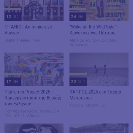
12
OCT
24
SEP
TITANIC | An Immersive
"Woke on the Wild Side" |
Voyage
Κωνσταντίνος Πάτσιος
Digital Theater, Γουδί
Alma gallery, Σκουφά 24Α,
Κολωνάκι
17
SEP
22
AUG
Platforms Project 2026 |
ΚΑΠΡΟΣ 2026 στα Τσέρια
Καπνεργοστάσιο της Βουλής
Μεσσηνίας
των Ελλήνων
Τσέρια, Μεσσηνία
Καπνεργοστάσιο, Λένορμαν
218, 104 43, Αθήνα