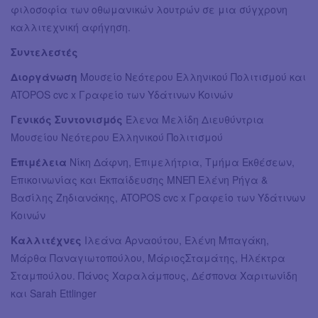
φιλοσοφία των οθωμανικών λουτρών σε μια σύγχρονη
καλλιτεχνική αφήγηση.
Συντελεστές
Διοργάνωση
Μουσείο Νεότερου Ελληνικού Πολιτισμού και
ATOPOS cvc x Γραφείο των Υδάτινων Κοινών
Γενικός Συντονισμός
Έλενα Μελίδη Διευθύντρια
Μουσείου Νεότερου Ελληνικού Πολιτισμού
Επιμέλεια
Νίκη Δάφνη, Επιμελήτρια, Τμήμα Εκθέσεων,
Επικοινωνίας και Εκπαίδευσης ΜΝΕΠ Ελένη Ρήγα &
Βασίλης Ζηδιανάκης, ATOPOS cvc x Γραφείο των Υδάτινων
Κοινών
Καλλιτέχνες
Ιλεάνα Αρναούτου, Ελένη Μπαγάκη,
Μάρθα Παναγιωτοπούλου, ΜάριοςΣταμάτης, Ηλέκτρα
Σταμπούλου. Πάνος Χαραλάμπους, Δέσπονα Χαριτωνίδη
και Sarah Ettlinger