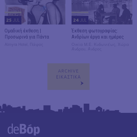
25
JUL
24
JUL
Ομαδική έκθεση |
Έκθεση φωτογραφίας:
Προσωρινά για Πάντα
Ανδρίων έργα και ημέρες
Almyra Hotel, Πάφος
Οικία Μ.Ε. Κυδωνιέως, Χώρα
Άνδρου, Άνδρος
ARCHIVE
ΕΙΚΑΣΤΙΚΑ