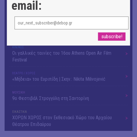
email:
ΕΙΚΑΣΤΙΚΑ
Αργύρης Ραλλιάς | Λιτανεία
ΕΙΚΑΣΤΙΚΑ
Θανάσης Λάλας-Κώστας Τσόκλης - Συνομιλώντας με
εικόνες και λέξεις
ΚΙΝ/ΦΟΣ
Οι γαλλικές ταινίες του 16ου Athens Open Air Film
Festival
ΘΕΑΤΡΟ / ΧΟΡΟΣ
«Μήδεια» του Ευριπίδη | Σκην.: Nikita Milivojević
ΜΟΥΣΙΚΗ
9o Φεστιβάλ Στρογγύλη στη Σαντορίνη
ΕΙΚΑΣΤΙΚΑ
ΧΟΡΩΝ ΧΩΡΟΣ στον Εκθεσιακό Χώρο του Αρχαίου
Θέατρου Επιδαύρου