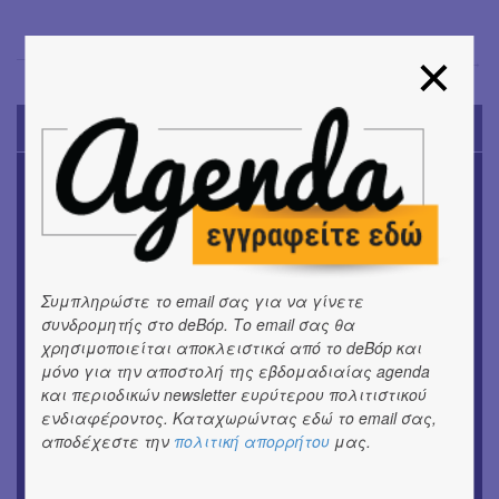
Σόνια Βλάντη
→
TODAY'S EVENTS
ΜΟΥΣΙΚΗ
Το 6ο Kournos Music Festival στη Λήμνο
ΚΙΝ/ΦΟΣ
Κινηματογράφος με ελεύθερη είσοδο στη Δημοτική
Αγορά Κυψέλης
Συμπληρώστε το email σας για να γίνετε
συνδρομητής στο deBόp. Το email σας θα
ΘΕΑΤΡΟ / ΧΟΡΟΣ
χρησιμοποιείται αποκλειστικά από το deBόp και
«ΑΗ ΛΑΟΣ» | Ένα σκηνικό ρέκβιεμ για την ήττα ενός
μόνο για την αποστολή της εβδομαδιαίας agenda
λαού
και περιοδικών newsletter ευρύτερου πολιτιστικού
ενδιαφέροντος. Καταχωρώντας εδώ το email σας,
ΕΙΚΑΣΤΙΚΑ
αποδέχεστε την
πολιτική απορρήτου
μας.
Ομαδική έκθεση | Προσωρινά για Πάντα