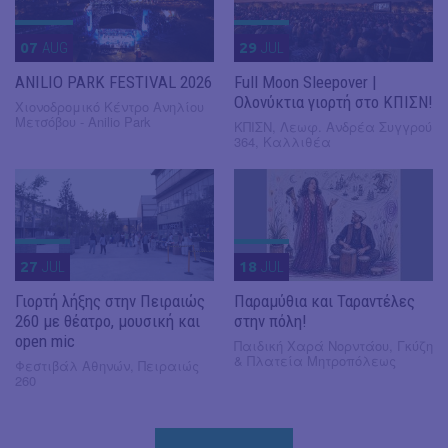
07
AUG
29
JUL
ANILIO PARK FESTIVAL 2026
Full Moon Sleepover |
Ολονύκτια γιορτή στο ΚΠΙΣΝ!
Χιονοδρομικό Κέντρο Ανηλίου
Μετσόβου - Anilio Park
ΚΠΙΣΝ, Λεωφ. Ανδρέα Συγγρού
364, Καλλιθέα
27
JUL
18
JUL
Γιορτή λήξης στην Πειραιώς
Παραμύθια και Ταραντέλες
260 με θέατρο, μουσική και
στην πόλη!
open mic
Παιδική Χαρά Νορντάου, Γκύζη
& Πλατεία Μητροπόλεως
Φεστιβάλ Αθηνών, Πειραιώς
260