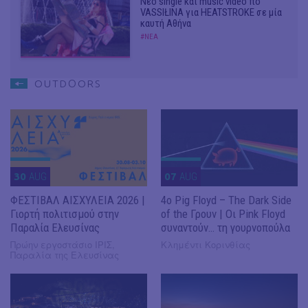
Νέο single και music video πό
VASSIŁINA για HEATSTROKE σε μία
καυτή Αθήνα
#ΝΕΑ
OUTDΟORS
30
AUG
07
AUG
ΦΕΣΤΙΒΑΛ ΑΙΣΧΥΛΕΙΑ 2026 |
4ο Pig Floyd – The Dark Side
Γιορτή πολιτισμού στην
of the Γρουν | Οι Pink Floyd
Παραλία Ελευσίνας
συναντούν… τη γουρνοπούλα
Πρώην εργοστάσιο ΙΡΙΣ,
Κλημέντι Κορινθίας
Παραλία της Ελευσίνας