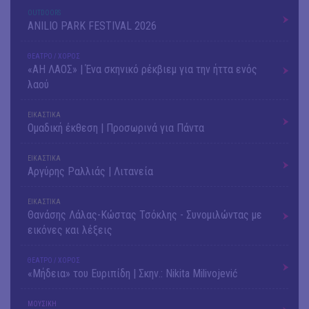
OUTDΟORS
ANILIO PARK FESTIVAL 2026
ΘΕΑΤΡΟ / ΧΟΡΟΣ
«ΑΗ ΛΑΟΣ» | Ένα σκηνικό ρέκβιεμ για την ήττα ενός
λαού
ΕΙΚΑΣΤΙΚΑ
Ομαδική έκθεση | Προσωρινά για Πάντα
ΕΙΚΑΣΤΙΚΑ
Αργύρης Ραλλιάς | Λιτανεία
ΕΙΚΑΣΤΙΚΑ
Θανάσης Λάλας-Κώστας Τσόκλης - Συνομιλώντας με
εικόνες και λέξεις
ΘΕΑΤΡΟ / ΧΟΡΟΣ
«Μήδεια» του Ευριπίδη | Σκην.: Nikita Milivojević
ΜΟΥΣΙΚΗ