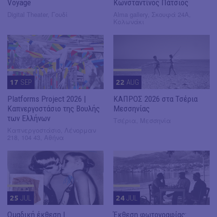
Voyage
Κωνσταντίνος Πάτσιος
Digital Theater, Γουδί
Alma gallery, Σκουφά 24Α,
Κολωνάκι
17
SEP
22
AUG
Platforms Project 2026 |
ΚΑΠΡΟΣ 2026 στα Τσέρια
Καπνεργοστάσιο της Βουλής
Μεσσηνίας
των Ελλήνων
Τσέρια, Μεσσηνία
Καπνεργοστάσιο, Λένορμαν
218, 104 43, Αθήνα
25
JUL
24
JUL
Ομαδική έκθεση |
Έκθεση φωτογραφίας: