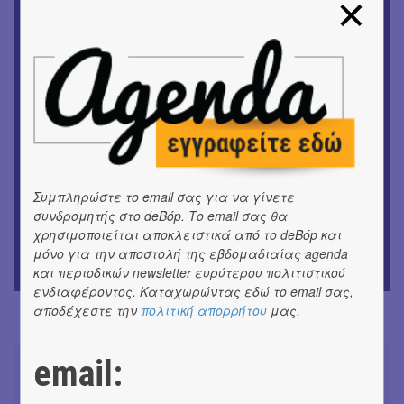
Θανάσης Λάλας-Κώστας Τσόκλης - Συνομιλώντας με
εικόνες και λέξεις
ΚΙΝ/ΦΟΣ
Οι γαλλικές ταινίες του 16ου Athens Open Air Film
Festival
ΘΕΑΤΡΟ / ΧΟΡΟΣ
«Μήδεια» του Ευριπίδη | Σκην.: Nikita Milivojević
Συμπληρώστε το email σας για να γίνετε
ΜΟΥΣΙΚΗ
συνδρομητής στο deBόp. Το email σας θα
9o Φεστιβάλ Στρογγύλη στη Σαντορίνη
χρησιμοποιείται αποκλειστικά από το deBόp και
μόνο για την αποστολή της εβδομαδιαίας agenda
ΘΕΑΤΡΟ / ΧΟΡΟΣ
και περιοδικών newsletter ευρύτερου πολιτιστικού
«Ίων» του Ευρυπίδη
ενδιαφέροντος. Καταχωρώντας εδώ το email σας,
αποδέχεστε την
πολιτική απορρήτου
μας.
email: