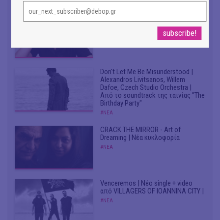
Συνομιλώντας με τη Ρηνιώ
Κυριαζή, καλλιτεχνική διευθύντρια
του ΔΗΠΕΘΕ Ιωαννίνων
#ΣΥΝΕΝΤΕΥΞΕΙΣ
Don't Let Me Be Misunderstood |
Alexandros Livitsanos, Willem
Dafoe, Czech Studio Orchestra |
Από το soundtrack της ταινίας "The
Birthday Party"
#ΝΕΑ
CRACK THE MIRROR - Art of
Dreaming | Νέα κυκλοφορία
#ΝΕΑ
Venceremos | Νέο single + video
από VILLAGERS OF IOANNINA CITY |
#ΝΕΑ