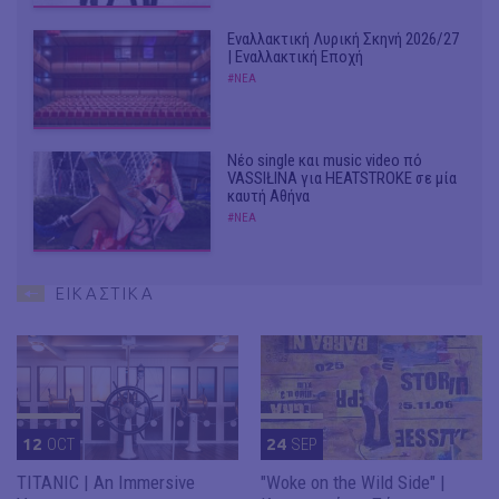
Εναλλακτική Λυρική Σκηνή 2026/27
| Εναλλακτική Εποχή
#ΝΕΑ
Νέο single και music video πό
VASSIŁINA για HEATSTROKE σε μία
καυτή Αθήνα
#ΝΕΑ
ΕΙΚΑΣΤΙΚΑ
12
OCT
24
SEP
TITANIC | An Immersive
"Woke on the Wild Side" |