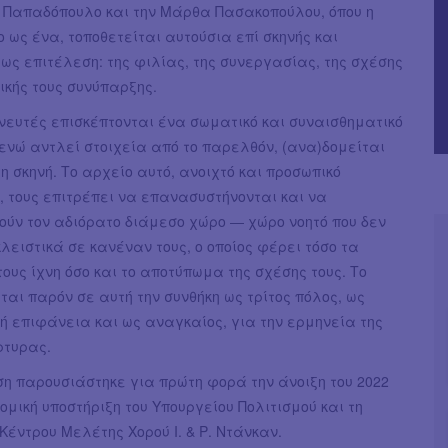
η Παπαδόπουλο και την Μάρθα Πασακοπούλου, όπου η
ο ως ένα, τοποθετείται αυτούσια επί σκηνής και
ως επιτέλεση: της φιλίας, της συνεργασίας, της σχέσης
νικής τους συνύπαρξης.
νευτές επισκέπτονται ένα σωματικό και συναισθηματικό
ενώ αντλεί στοιχεία από το παρελθόν, (ανα)δομείται
τη σκηνή. Το αρχείο αυτό, ανοιχτό και προσωπικό
 τους επιτρέπει να επανασυστήνονται και να
ύν τον αδιόρατο διάμεσο χώρο ― χώρο νοητό που δεν
λειστικά σε κανέναν τους, ο οποίος φέρει τόσο τα
ους ίχνη όσο και το αποτύπωμα της σχέσης τους. Το
εται παρόν σε αυτή την συνθήκη ως τρίτος πόλος, ως
 επιφάνεια και ως αναγκαίος, για την ερμηνεία της
ρτυρας.
η παρουσιάστηκε για πρώτη φορά την άνοιξη του 2022
νομική υποστήριξη του Υπουργείου Πολιτισμού και τη
 Κέντρου Μελέτης Χορού Ι. & Ρ. Ντάνκαν.