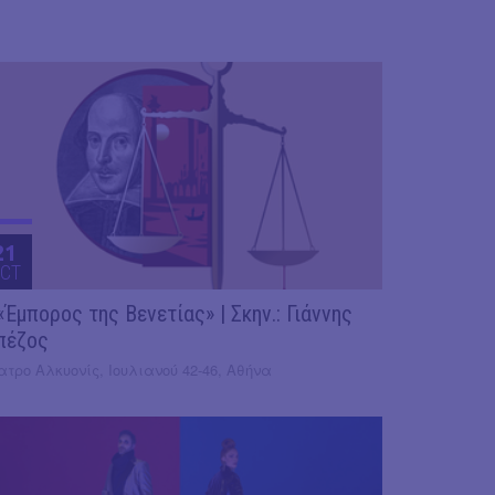
21
CT
«Έμπορος της Βενετίας» | Σκην.: Γιάννης
πέζος
τρο Αλκυονίς, Ιουλιανού 42-46, Αθήνα