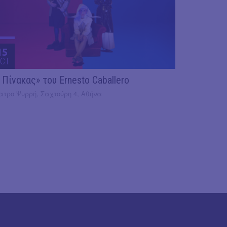
15
CT
 Πίνακας» του Ernesto Caballero
ατρο Ψυρρή, Σαχτούρη 4, Αθήνα