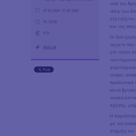
από τον Άρ
ιδέα των δύ
07.02.2024
- 21.02.2024
εξετάζεται 
Τε: 20.00
και της σκη
€10
Οι δυο ερμη
αρχείο που 
WebLink
επί τόπου σ
ταυτόχρονα,
χαρτογραφο
ανήκει αποκ
προσωπικά τ
κοινό βρίσκ
ανακλαστική
σχέσης, μά
Η παράστασ
με την οικο
στήριξη του