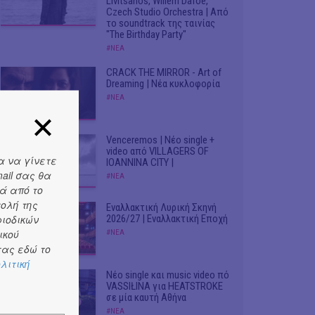
Livitsanos, Willem Dafoe,
Czech Studio Orchestra | Από
το soundtrack της ταινίας
"The Birthday Party"
#ΝΕΑ
CRACK THE MIRROR - Art of
Dreaming | Νέα κυκλοφορία
#ΝΕΑ
Venceremos | Νέο single +
video από VILLAGERS OF
α να γίνετε
IOANNINA CITY |
ail σας θα
#ΝΕΑ
ά από το
τολή της
Εναλλακτική Λυρική Σκηνή
ριοδικών
2026/27 | Εναλλακτική Εποχή
ικού
#ΝΕΑ
ας εδώ το
λιτική
Νέο single και music video πό
VASSIŁINA για HEATSTROKE
σε μία καυτή Αθήνα
#ΝΕΑ