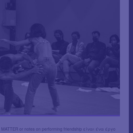
MATTER or notes on performing friendship είναι ένα έργο