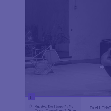
i
Θησείον, Ένα Θέατρο Για Τις
Το ΑLL THAT 
Τέχνες, Τουρναβίτου 7, Αθήνα