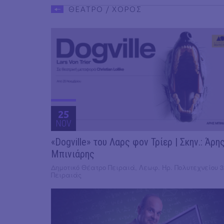
ΘΕΑΤΡΟ / ΧΟΡΟΣ
25
NOV
«Dogville» του Λαρς φον Τρίερ | Σκην.: Άρη
Μπινιάρης
Δημοτικό Θέατρο Πειραιά, Λεωφ. Ηρ. Πολυτεχνείου 3
Πειραιάς