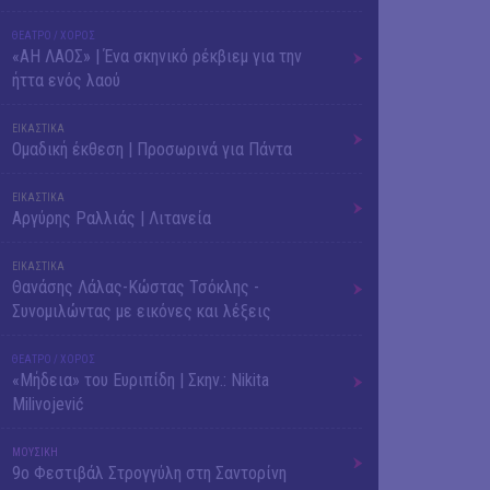
ΘΕΑΤΡΟ / ΧΟΡΟΣ
«ΑΗ ΛΑΟΣ» | Ένα σκηνικό ρέκβιεμ για την
ήττα ενός λαού
ΕΙΚΑΣΤΙΚΑ
Ομαδική έκθεση | Προσωρινά για Πάντα
ΕΙΚΑΣΤΙΚΑ
Αργύρης Ραλλιάς | Λιτανεία
ΕΙΚΑΣΤΙΚΑ
Θανάσης Λάλας-Κώστας Τσόκλης -
Συνομιλώντας με εικόνες και λέξεις
ΘΕΑΤΡΟ / ΧΟΡΟΣ
«Μήδεια» του Ευριπίδη | Σκην.: Nikita
Milivojević
ΜΟΥΣΙΚΗ
9o Φεστιβάλ Στρογγύλη στη Σαντορίνη