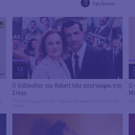
Έφη Χρυσού
→
12
NOV
O
ς
O Οιδίποδας του Robert Icke επιστρέφει στη
Ο 
Στέγη
Μ
2,
Στέγη Γραμμάτων και Τεχνών, Λεωφόρος Συγγρού 107,
Θέα
Αθήνα