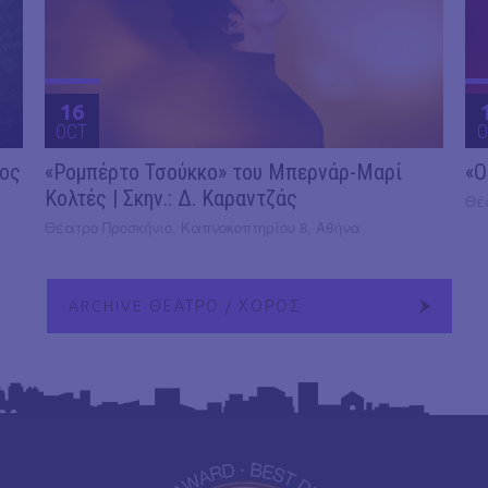
16
OCT
O
2ος
«Ρομπέρτο Τσούκκο» του Μπερνάρ-Μαρί
«Ο
Κολτές | Σκην.: Δ. Καραντζάς
Θέ
Θέατρο Προσκήνιο, Καπνοκοπτηρίου 8, Αθήνα
ARCHIVE ΘΕΑΤΡΟ / ΧΟΡΟΣ