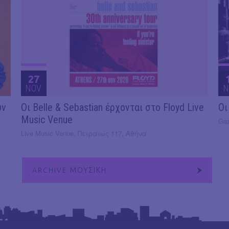
27
NOV
N
υν
Οι Belle & Sebastian έρχονται στο Floyd Live
Οι
Music Venue
Gaz
Live Music Venue, Πειραιώς 117, Αθήνα
ARCHIVE ΜΟΥΣΙΚΗ