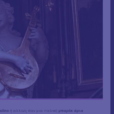
olinο
ή αλλιώς σαν μια ιταλική
μπαρόκ άρια