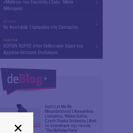
«Μήδεια» του Ευριπίδη | Σκην.: Nikita
Milivojević
ΜΟΥΣΙΚΗ
9o Φεστιβάλ Στρογγύλη στη Σαντορίνη
ΕΙΚΑΣΤΙΚΑ
ΧΟΡΩΝ ΧΩΡΟΣ στον Εκθεσιακό Χώρο του
Αρχαίου Θέατρου Επιδαύρου
Don't Let Me Be
Misunderstood | Alexandros
Livitsanos, Willem Dafoe,
Czech Studio Orchestra | Από
το soundtrack της ταινίας
"The Birthday Party"