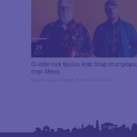
29
NOV
Οι indie rock θρύλοι Arab Strap επιστρέφο
στην Αθήνα
Gazarte (Ground Stage), Βουτάδων 34, Γκάζι