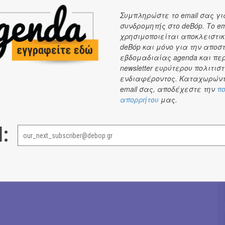
Κτώνα
| τσέμπαλο
Συμπληρώστε το email σας γι
συνδρομητής στο deBόp. Το em
ΕΣ
χρησιμοποιείται αποκλειστικ
 εισιτηρίων
:
deBόp και μόνο για την αποσ
κά:
2107234567
εβδομαδιαίας agenda και πε
newsletter ευρύτερου πολιτιστ
Πανεπιστημίου 39, Αθήνα
ενδιαφέροντος. Καταχωρώντ
ς και οι online αγορές περιλαμβάνουν χρέωση υπηρεσίας
email σας, αποδέχεστε την
5%
επί της τιμής
πο
απορρήτου
μας.
υ Μεγάρου δεν υπάρχει η δυνατότητα αγοράς εισιτηρίου με κάρτα την ημέρα
l:
ov Egor
Μαρία Σπανουδάκη
→