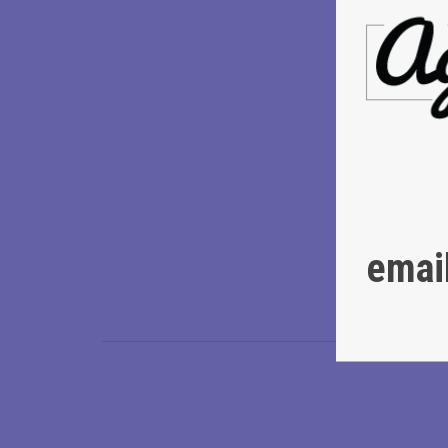
Κατερίνα 
ΠΛΗΡΟΦΟΡΙ
*
Προπώληση
-
τηλεφωνι
- online
ΕΔΩ
.
- εκδοτήριο:
- Οι τηλεφωνικέ
του εισιτηρίου.
- Στο ταμείο το
της συναυλίας.
emai
*
Photo by Komar