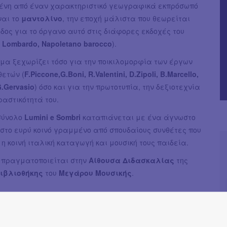
ένη από έναν χαρακτηριστικό γεωγραφικά εκπρόσωπό
ναι το
μαντολίνο
, την εποχή μάλιστα που θεωρείται
δος για το όργανο αυτό στις διάφορες εκδοχές του
Lombardo, Napoletano barocco
).
μα ξεχωρίζει τόσο για την ποικιλομορφία των έργων
θετών (
F.Piccone,G.Boni, R.Valentini, D.Zipoli, B.Marcello,
 G.Gervasio
) όσο και για την πρωτοτυπία, την δεξιοτεχνία
ραστικότητά του.
σύνολο
Lumini e Sombri
καταπιάνεται με ένα άγνωστο
στο ευρύ κοινό γραμμένο από σπουδαίους συνθέτες που
 η κοινή ιταλική καταγωγή και μουσική τους παιδεία.
 πραγματοποιείται στην
Αίθουσα Διδασκαλίας
της
ιβλιοθήκης
του
Μεγάρου Μουσικής
.
υμενάκης |
μπαρόκ μαντολίνο (Lombardo & Napoletano
da
| μπαρόκ βιολοντσέλο