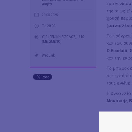
τραγουδισμ
Αθήνα
της όπως εί
28.05.2025
χρυσή περίο
(
μαντολίνο 
Τε: 20.00
Το πρόγραμ
€12 (ΓΕΝΙΚΗ ΕΙΣΟΔΟΣ), €10
(ΜΕΙΩΜΕΝΟ)
και των συν
D.Scarlatti,
WebLink
και την εκφ
Το μπαρόκ 
ρεπερτόριο 
τους ενώνει
Η συναυλία
Μουσικής Β
Γιώργος Γο
barocco)
Fabiola Oje