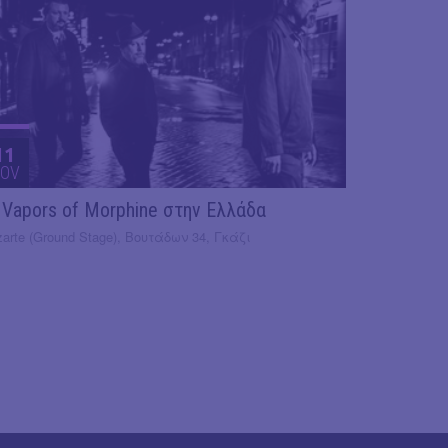
11
OV
 Vapors of Morphine στην Ελλάδα
arte (Ground Stage), Βουτάδων 34, Γκάζι