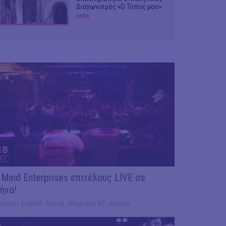
Διαγωνισμός «Ο Τόπος μου»
#ΝΕΑ
18
EC
 Mind Enterprises επιτέλους LIVE σε
ήνα!
verse | S-2000, Λεωφ. Κηφισού 87, Αθήνα