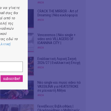
#ΝΕΑ
α να γίνετε
CRACK THE MIRROR - Art of
ail σας θα
Dreaming | Νέα κυκλοφορία
ά από το
#ΝΕΑ
τολή της
ριοδικών
ικού
Venceremos | Νέο single +
ας εδώ το
video από VILLAGERS OF
IOANNINA CITY |
λιτική
#ΝΕΑ
Εναλλακτική Λυρική Σκηνή
2026/27 | Εναλλακτική Εποχή
#ΝΕΑ
Νέο single και music video πό
VASSIŁINA για HEATSTROKE
σε μία καυτή Αθήνα
#ΝΕΑ
Γεννάδειος Βιβλιοθήκη |
Ολοκληρώθηκε ο Μαθητικός