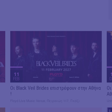
11
FEB
D
Οι Black Veil Brides επιστρέφουν στην Αθήνα
Οι
!
Αθ
Floyd Live Music Venue, Πειραιώς 117, Γκάζι
Uni