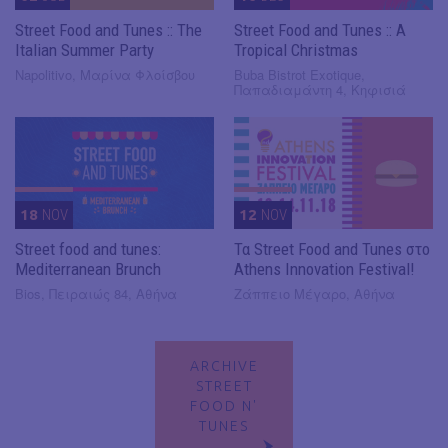
Street Food and Tunes :: The
Street Food and Tunes :: A
Italian Summer Party
Tropical Christmas
Napolitivo, Μαρίνα Φλοίσβου
Buba Bistrot Exotique,
Παπαδιαμάντη 4, Κηφισιά
18
NOV
12
NOV
Street food and tunes:
Τα Street Food and Tunes στο
Mediterranean Brunch
Athens Innovation Festival!
Bios, Πειραιώς 84, Αθήνα
Ζάππειο Μέγαρο, Αθήνα
ARCHIVE
STREET
FOOD N'
TUNES