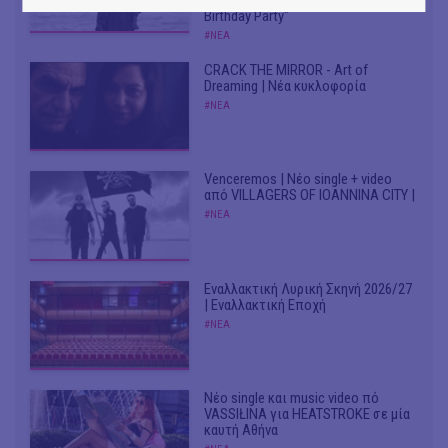
Birthday Party"
#ΝΕΑ
CRACK THE MIRROR - Art of
Dreaming | Νέα κυκλοφορία
#ΝΕΑ
Venceremos | Νέο single + video
από VILLAGERS OF IOANNINA CITY |
#ΝΕΑ
Εναλλακτική Λυρική Σκηνή 2026/27
| Εναλλακτική Εποχή
#ΝΕΑ
Νέο single και music video πό
VASSIŁINA για HEATSTROKE σε μία
καυτή Αθήνα