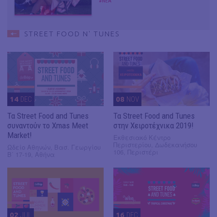
#ΝΕΑ
STREET FOOD N' TUNES
14
DEC
08
NOV
Τα Street Food and Tunes
Τα Street Food and Tunes
συναντούν το Xmas Meet
στην Χειροτέχνικα 2019!
Market!
Εκθεσιακό Κέντρο
Περιστερίου, Δωδεκανήσου
Ωδείο Αθηνών, Βασ. Γεωργίου
106, Περιστέρι
Β΄ 17-19, Αθήνα
02
JUL
16
DEC