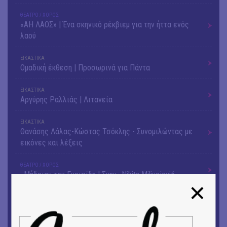
ΘΕΑΤΡΟ / ΧΟΡΟΣ
«ΑΗ ΛΑΟΣ» | Ένα σκηνικό ρέκβιεμ για την ήττα ενός
λαού
ΕΙΚΑΣΤΙΚΑ
Ομαδική έκθεση | Προσωρινά για Πάντα
ΕΙΚΑΣΤΙΚΑ
Αργύρης Ραλλιάς | Λιτανεία
ΕΙΚΑΣΤΙΚΑ
Θανάσης Λάλας-Κώστας Τσόκλης - Συνομιλώντας με
εικόνες και λέξεις
ΘΕΑΤΡΟ / ΧΟΡΟΣ
«Μήδεια» του Ευριπίδη | Σκην.: Nikita Milivojević
ΜΟΥΣΙΚΗ
9o Φεστιβάλ Στρογγύλη στη Σαντορίνη