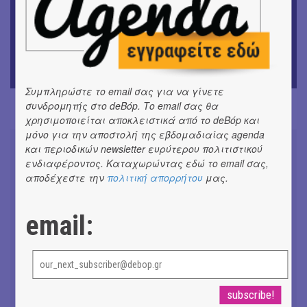
ΘΕΑΤΡΟ / ΧΟΡΟΣ
«Ίων» του Ευρυπίδη
ΜΟΥΣΙΚΗ
Οι Λόγος Τιμής σε πανελλαδική περιοδεία για την
παρουσίαση του νέου album
Συμπληρώστε το email σας για να γίνετε
συνδρομητής στο deBόp. Το email σας θα
χρησιμοποιείται αποκλειστικά από το deBόp και
μόνο για την αποστολή της εβδομαδιαίας agenda
και περιοδικών newsletter ευρύτερου πολιτιστικού
ενδιαφέροντος. Καταχωρώντας εδώ το email σας,
αποδέχεστε την
πολιτική απορρήτου
μας.
Συνομιλώντας με τη Ρηνιώ
Κυριαζή, καλλιτεχνική διευθύντρια
email:
του ΔΗΠΕΘΕ Ιωαννίνων
#ΣΥΝΕΝΤΕΥΞΕΙΣ
Don't Let Me Be Misunderstood |
Alexandros Livitsanos, Willem
Dafoe, Czech Studio Orchestra |
Από το soundtrack της ταινίας "The