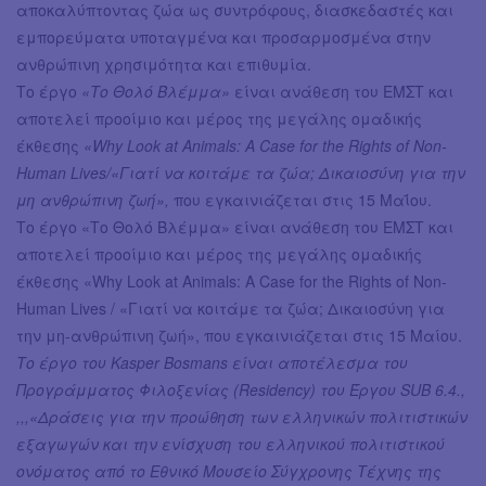
αποκαλύπτοντας ζώα ως συντρόφους, διασκεδαστές και
εμπορεύματα υποταγμένα και προσαρμοσμένα στην
ανθρώπινη χρησιμότητα και επιθυμία.
Το έργο
«Το Θολό Βλέμμα»
είναι ανάθεση του ΕΜΣΤ και
αποτελεί προοίμιο και μέρος της μεγάλης ομαδικής
έκθεσης
«Why Look at Animals: A Case for the Rights of Non-
Human Lives/«Γιατί να κοιτάμε τα ζώα; Δικαιοσύνη για την
μη ανθρώπινη ζωή»,
που εγκαινιάζεται στις 15 Μαΐου.
Το έργο «Το Θολό Βλέμμα» είναι ανάθεση του ΕΜΣΤ και
αποτελεί προοίμιο και μέρος της μεγάλης ομαδικής
έκθεσης «Why Look at Animals: A Case for the Rights of Non-
Human Lives / «Γιατί να κοιτάμε τα ζώα; Δικαιοσύνη για
την μη-ανθρώπινη ζωή», που εγκαινιάζεται στις 15 Μαίου.
Το έργο του Kasper Bosmans είναι αποτέλεσμα του
Προγράμματος Φιλοξενίας (Residency) του Έργου SUB 6.4.,
,,,«Δράσεις για την προώθηση των ελληνικών πολιτιστικών
εξαγωγών και την ενίσχυση του ελληνικού πολιτιστικού
ονόματος από το Εθνικό Μουσείο Σύγχρονης Τέχνης της