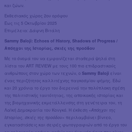
και ζώων.
Εκθεσιακός χώρος 2ου ορόφου
Έως τις 5 Οκτωβρίου 2025
Επιμέλεια: Δάφνη Βιτάλη
Sammy Baloji: Echoes of History, Shadows of Progress /
Απόηχοι της Ιστορίας, σκιές της προόδου
Με το όνομά του να εμφανίζεται σταθερά ψηλά στη
λίστα του ΑRT REVIEW με τους 100 πιο επιδραστικούς
ανθρώπους στον χώρο των τεχνών, ο
Sammy Baloji
είναι
ένας περιζήτητος καλλιτέχνης παγκοσμίου φήμης. Εδώ
και 20 χρόνια το έργο του διερευνά την πολύπλοκη σχέση
της πολιτιστικής ταυτότητας, της αποικακής ιστορίας και
της βιομηχανικής εκμετάλλευσης στη γενέτειρα του, τη
Λαϊκή Δημοκρατία του Κονγκό. Η έκθεση
«Απόηχοι της
Ιστορίας, σκιές της προόδου»
περιλαμβάνει βίντεο,
εγκαταστάσεις και σειρές φωτογραφιών από το έργο του