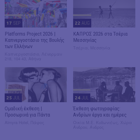
17
SEP
22
AUG
Platforms Project 2026 |
ΚΑΠΡΟΣ 2026 στα Τσέρια
Καπνεργοστάσιο της Βουλής
Μεσσηνίας
των Ελλήνων
Τσέρια, Μεσσηνία
Καπνεργοστάσιο, Λένορμαν
218, 104 43, Αθήνα
25
JUL
24
JUL
Ομαδική έκθεση |
Έκθεση φωτογραφίας:
Προσωρινά για Πάντα
Ανδρίων έργα και ημέρες
Almyra Hotel, Πάφος
Οικία Μ.Ε. Κυδωνιέως, Χώρα
Άνδρου, Άνδρος