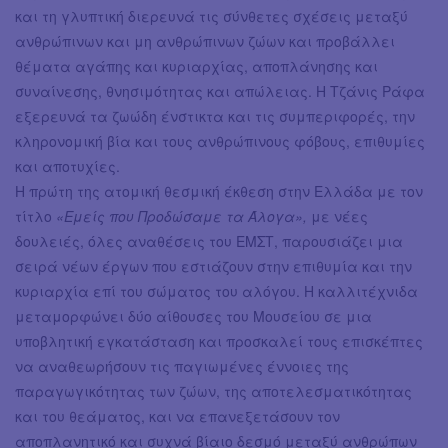
και τη γλυπτική διερευνά τις σύνθετες σχέσεις μεταξύ
ανθρώπινων και μη ανθρώπινων ζώων και προβάλλει
θέματα αγάπης και κυριαρχίας, αποπλάνησης και
συναίνεσης, θνησιμότητας και απώλειας. Η Τζάνις Ράφα
εξερευνά τα ζωώδη ένστικτα και τις συμπεριφορές, την
κληρονομική βία και τους ανθρώπινους φόβους, επιθυμίες
και αποτυχίες.
Η πρώτη της ατομική θεσμική έκθεση στην Ελλάδα με τον
τίτλο
«Εμείς που Προδώσαμε τα Άλογα»,
με νέες
δουλειές, όλες αναθέσεις του ΕΜΣΤ, παρουσιάζει μια
σειρά νέων έργων που εστιάζουν στην επιθυμία και την
κυριαρχία επί του σώματος του αλόγου. Η καλλιτέχνιδα
μεταμορφώνει δύο αίθουσες του Μουσείου σε μια
υποβλητική εγκατάσταση και προσκαλεί τους επισκέπτες
να αναθεωρήσουν τις παγιωμένες έννοιες της
παραγωγικότητας των ζώων, της αποτελεσματικότητας
και του θεάματος, και να επανεξετάσουν τον
αποπλανητικό και συχνά βίαιο δεσμό μεταξύ ανθρώπων