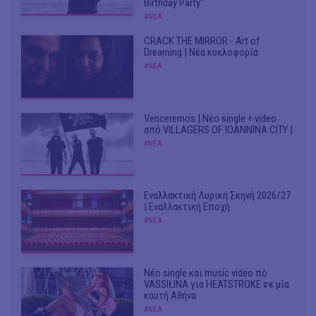
Birthday Party"
#ΝΕΑ
CRACK THE MIRROR - Art of
Dreaming | Νέα κυκλοφορία
#ΝΕΑ
Venceremos | Νέο single + video
από VILLAGERS OF IOANNINA CITY |
#ΝΕΑ
Εναλλακτική Λυρική Σκηνή 2026/27
| Εναλλακτική Εποχή
#ΝΕΑ
Νέο single και music video πό
VASSIŁINA για HEATSTROKE σε μία
καυτή Αθήνα
#ΝΕΑ