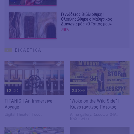
Γεννάδειος Βιβλιοθήκη |
Ολοκληρώθηκε ο Μαθητικός
Διαγωνισμός «Ο Τόπος μου»
#ΝΕΑ
ΕΙΚΑΣΤΙΚΑ
12
OCT
24
SEP
TITANIC | An Immersive
"Woke on the Wild Side" |
Voyage
Κωνσταντίνος Πάτσιος
Digital Theater, Γουδί
Alma gallery, Σκουφά 24Α,
Κολωνάκι