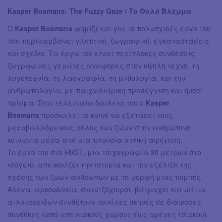
Kasper Bosmans: The Fuzzy Gaze / Το Θολό Βλέμμα
Ο
Kasper Bosmans
φημίζεται για το πολυσχιδές έργο του
που περιλαμβάνει γλυπτική, ζωγραφική, εγκαταστάσεις
και σχέδιο. Τα έργα του είναι περίπλοκες συνθέσεις
ζωγραφικές γεμάτες αναφορές στην υψηλή τέχνη, τη
λογοτεχνία, τη λαογραφία, τη μυθολογία, και την
ανθρωπολογία, με παιχνιδιάρικη προσέγγιση και queer
πρίσμα. Στην τελευταία δουλειά του ο
Kasper
Bosmans
προσκαλεί το κοινό να εξετάσει τους
μεταβαλλόμενους ρόλυς των ζώων στην ανθρώπινη
κοινωνία μέσα από μια πλούσια οπτική αφήγηση.
Το έργο του στο ΕΜΣΤ, μια τοιχογραφία 30 μέτρων στο
ισόγειο, απεικονίζει την ιστορία και την εξέλιξη της
σχέσης των ζώων-ανθρώπων με τη μορφή μιας πομπής.
Άλογα, αρκουδάκια, σκαντζόχοιροι, βάτραχοι και μάτια
αιλουροειδών συνθέτουν ποικίλες σκηνές σε διάφορες
συνθήκες (από αποικιακούς χώρους έως αρένες τσίρκου)