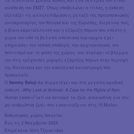
τα τελευταία χρόνια, καθώς και ένα νέο έργο που είναι
ανάθεση του ΕΜΣΤ. Όπως υποδηλώνει ο τίτλος, η έκθεση
εξετάζει τις αλληλεπιδράσεις μεταξύ της προαποικιακής
αυτοκρατορίας του Κονγκό και της Ευρώπης, διερευνά πώς
η βίαιη εκμετάλλευση και η εξόρυξη πόρων που υπέστη η
χώρα του υπό τη βελγική αποικιακή κυριαρχία έχει
επηρεάσει την τοπική υποδομή, την αρχιτεκτονική, τον
πολιτισμό και τη φύση της χώρας· και στρέφει το βλέμμα
του στις τρέχουσες μορφές εξόρυξης πόρων στην περιοχή
της Κατάνγκα και την οικολογική καταστροφή που
προκαλούν.
Ο
Sammy Baloji
θα συμμετέχει και στη μεγάλη ομαδική
έκθεση
«Why Look at Animals: A Case for the Rights of Non-
Human Lives/«Γιατί να κοιτάμε τα ζώα, Δικαιοσύνη για την
μη-ανθρώπινη ζωή»
που εγκαινιάζεται στις 15 Μαΐου.
Εκθεσιακός χώρος Ισογείου
Έως τις 2 Νοεμβρίου 2025
Επιμέλεια: Ιόλη Τζανετάκη