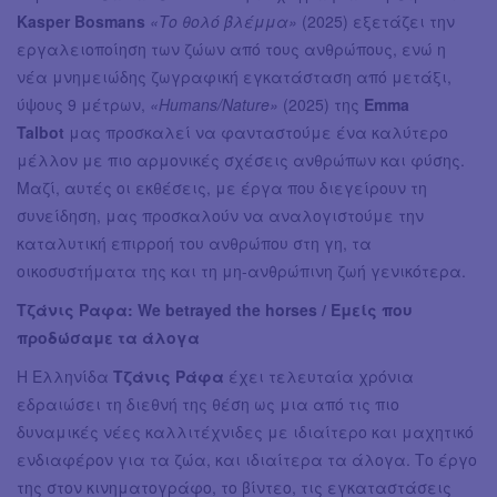
Kasper Bosmans
«Το θολό βλέμμα»
(2025) εξετάζει την
εργαλειοποίηση των ζώων από τους ανθρώπους, ενώ η
νέα μνημειώδης ζωγραφική εγκατάσταση από μετάξι,
ύψους 9 μέτρων,
«Humans/Nature»
(2025) της
Emma
Talbot
μας προσκαλεί να φανταστούμε ένα καλύτερο
μέλλον με πιο αρμονικές σχέσεις ανθρώπων και φύσης.
Μαζί, αυτές οι εκθέσεις, με έργα που διεγείρουν τη
συνείδηση, μας προσκαλούν να αναλογιστούμε την
καταλυτική επιρροή του ανθρώπου στη γη, τα
οικοσυστήματα της και τη μη-ανθρώπινη ζωή γενικότερα.
Τζάνις Ραφα: We betrayed the horses / Εμείς που
προδώσαμε τα άλογα
Η Ελληνίδα
Τζάνις Ράφα
έχει τελευταία χρόνια
εδραιώσει τη διεθνή της θέση ως μια από τις πιο
δυναμικές νέες καλλιτέχνιδες με ιδιαίτερο και μαχητικό
ενδιαφέρον για τα ζώα, και ιδιαίτερα τα άλογα. Το έργο
της στον κινηματογράφο, το βίντεο, τις εγκαταστάσεις