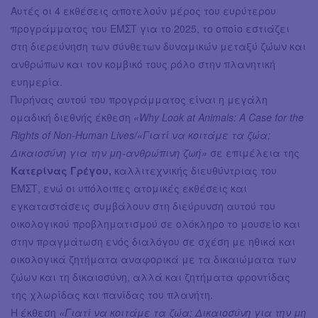
Αυτές οι 4 εκθέσεις αποτελούν μέρος του ευρύτερου
προγράμματος του ΕΜΣΤ για το 2025, το οποίο εστιάζει
στη διερεύνηση των σύνθετων δυναμικών μεταξύ ζώων και
ανθρώπων και τον κομβικό τους ρόλο στην πλανητική
ευημερία.
Πυρήνας αυτού του προγράμματος είναι η μεγάλη
ομαδική διεθνής έκθεση
«Why Look at Animals: A Case for the
Rights of Non-Human Lives/«Γιατί να κοιτάμε τα ζώα;
Δικαιοσύνη για την μη-ανθρώπινη ζωή»
σε επιμέλεια της
Κατερίνας Γρέγου,
καλλιτεχνικής διευθύντριας του
ΕΜΣΤ, ενώ οι υπόλοιπες ατομικές εκθέσεις και
εγκαταστάσεις συμβάλουν στη διεύρυνση αυτού του
οικολογικού προβληματισμού σε ολόκληρο το μουσείο και
στην πραγμάτωση ενός διαλόγου σε σχέση με ηθικά και
οικολογικά ζητήματα αναφορικά με τα δικαιώματα των
ζώων και τη δικαιοσύνη, αλλά και ζητήματα φροντίδας
της χλωρίδας και πανίδας του πλανήτη.
Η έκθεση
«Γιατί να κοιτάμε τα ζώα; Δικαιοσύνη για την μη