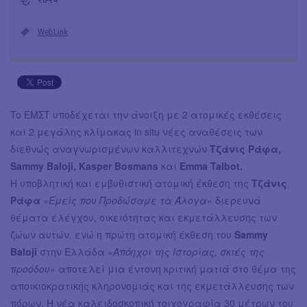
WebLink
To EΜΣΤ υποδέχεται την άνοιξη με 2 ατομικές εκθέσεις
και 2 μεγάλης κλίμακας in situ νέες αναθέσεις των
διεθνώς αναγνωρισμένων καλλιτεχνών
Τζάνις Ράφα,
Sammy Baloji, Kasper Bosmans
και
Emma Talbot.
Η υποβλητική και εμβυθιστική ατομική έκθεση της
Τζάνις
Ράφα
«Εμείς που Προδώσαμε τα Άλογα»
διερευνά
θέματα έλέγχου, οικειότητας και εκμετάλλευσης των
ζώων αυτών, ενώ η πρώτη ατομική έκθεση του
Sammy
Baloji
στην Ελλάδα
«Απόηχοι της Ιστορίας, σκιές της
προόδου»
αποτελεί μια έντονη κριτική ματιά στο θέμα της
αποικιοκρατικής κληρονομιάς και της εκμετάλλευσης των
πόρων. Η νέα καλειδοσκοπική τοιχογραφία 30 μέτρων του