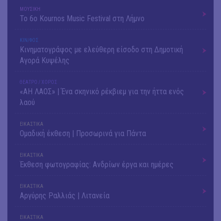
ΜΟΥΣΙΚΗ
Το 6ο Kournos Music Festival στη Λήμνο
ΚΙΝ/ΦΟΣ
Κινηματογράφος με ελεύθερη είσοδο στη Δημοτική
Αγορά Κυψέλης
ΘΕΑΤΡΟ / ΧΟΡΟΣ
«ΑΗ ΛΑΟΣ» | Ένα σκηνικό ρέκβιεμ για την ήττα ενός
λαού
ΕΙΚΑΣΤΙΚΑ
Ομαδική έκθεση | Προσωρινά για Πάντα
ΕΙΚΑΣΤΙΚΑ
Έκθεση φωτογραφίας: Ανδρίων έργα και ημέρες
ΕΙΚΑΣΤΙΚΑ
Αργύρης Ραλλιάς | Λιτανεία
ΕΙΚΑΣΤΙΚΑ