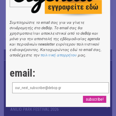
Συμπληρώστε το email σας για να γίνετε
συνδρομητής στο deBόp. Το email σας θα
χρησιμοποιείται αποκλειστικά από το deBόp και
μόνο για την αποστολή της εβδομαδιαίας agenda
και περιοδικών newsletter ευρύτερου πολιτιστικού
ενδιαφέροντος. Καταχωρώντας εδώ το email σας,
αποδέχεστε την
πολιτική απορρήτου
μας.
TODAY'S EVENTS
OUTDΟORS
email:
4ο Pig Floyd – The Dark Side of the Γρουν | Οι Pink
Floyd συναντούν… τη γουρνοπούλα
ΜΟΥΣΙΚΗ
16o Samos Young Artists Festival
OUTDΟORS
ANILIO PARK FESTIVAL 2026