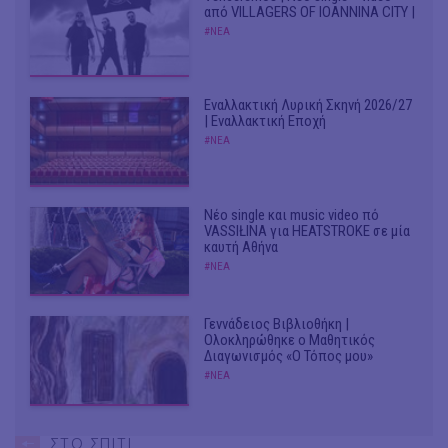
από VILLAGERS OF IOANNINA CITY |
#ΝΕΑ
Εναλλακτική Λυρική Σκηνή 2026/27
| Εναλλακτική Εποχή
#ΝΕΑ
Νέο single και music video πό
VASSIŁINA για HEATSTROKE σε μία
καυτή Αθήνα
#ΝΕΑ
Γεννάδειος Βιβλιοθήκη |
Ολοκληρώθηκε ο Μαθητικός
Διαγωνισμός «Ο Τόπος μου»
#ΝΕΑ
ΣΤΟ ΣΠΙΤΙ