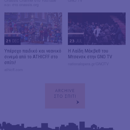
Onassis Channel στο YouTube
GNO TV
και στο onassis.org
21
DEC
23
JUL
Υπέροχο παιδικό και νεανικό
Η Λαίδη Μάκβεθ του
σινεμά από το ATHICFF στο
Μτσενσκ στην GNO TV
σπίτι!
nationalopera.gr/GNOTV
athicff.com
ARCHIVE
ΣΤΟ ΣΠΙΤΙ