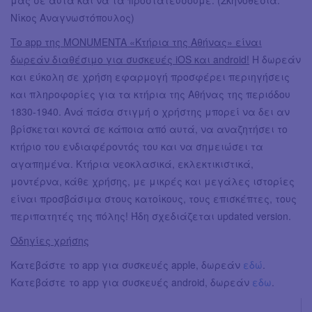
μας σε αυτά και να τα προστατεύσουμε. (Σκηνοθεσία:
Νίκος Αναγνωστόπουλος)
Το app της MONUMENTA «Κτήρια της Αθήνας» είναι
δωρεάν διαθέσιμο για συσκευές iOS και android!
Η δωρεάν
και εύκολη σε χρήση εφαρμογή προσφέρει περιηγήσεις
και πληροφορίες για τα κτήρια της Αθήνας της περιόδου
1830-1940. Ανά πάσα στιγμή ο χρήστης μπορεί να δει αν
βρίσκεται κοντά σε κάποια από αυτά, να αναζητήσει το
κτήριο του ενδιαφέροντός του και να σημειώσει τα
αγαπημένα. Κτήρια νεοκλασικά, εκλεκτικιστικά,
μοντέρνα, κάθε χρήσης, με μικρές και μεγάλες ιστορίες
είναι προσβάσιμα στους κατοίκους, τους επισκέπτες, τους
περιπατητές της πόλης! Ήδη σχεδιάζεται updated version.
Οδηγίες χρήσης
Κατεβάστε το app για συσκευές apple, δωρεάν
εδώ
.
Κατεβάστε το app για συσκευές android, δωρεάν
εδω
.