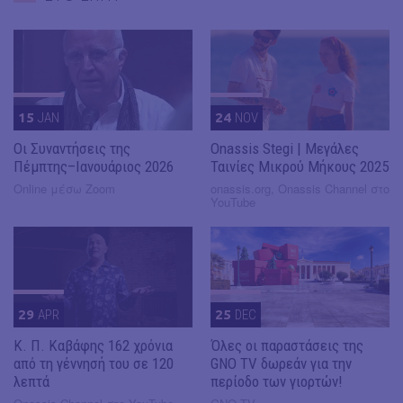
15
JAN
24
NOV
Οι Συναντήσεις της
Onassis Stegi | Μεγάλες
Πέμπτης–Ιανουάριος 2026
Ταινίες Μικρού Μήκους 2025
Online μέσω Zoom
onassis.org, Onassis Channel στο
YouTube
29
APR
25
DEC
Κ. Π. Καβάφης 162 χρόνια
Όλες οι παραστάσεις της
από τη γέννησή του σε 120
GNO TV δωρεάν για την
λεπτά
περίοδο των γιορτών!