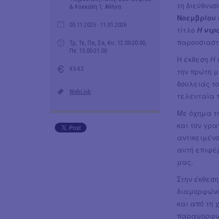
τη διεύθυνσ
& Κόκκαλη 1, Αθήνα
Νοεμβρίου
05.11.2025
- 11.01.2026
τίτλο
Η ντρ
παρουσιαστ
Τρ, Τε, Πα, Σα, Κυ: 12.00-20.00,
Πε: 13.00-21.00
Η έκθεση
Η 
€5-€3
την πρώτη 
δουλειάς το
WebLink
τελευταία 
Με όχημα τη
και τον γρα
αντικειμένο
αυτή επιφέρ
μας.
Στην έκθεσ
διαμορφώνο
και από τη 
παραμορφών