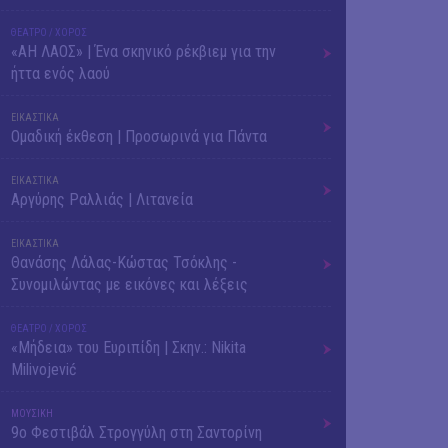
ΘΕΑΤΡΟ / ΧΟΡΟΣ
«ΑΗ ΛΑΟΣ» | Ένα σκηνικό ρέκβιεμ για την
ήττα ενός λαού
ΕΙΚΑΣΤΙΚΑ
Ομαδική έκθεση | Προσωρινά για Πάντα
ΕΙΚΑΣΤΙΚΑ
Αργύρης Ραλλιάς | Λιτανεία
ΕΙΚΑΣΤΙΚΑ
Θανάσης Λάλας-Κώστας Τσόκλης -
Συνομιλώντας με εικόνες και λέξεις
ΘΕΑΤΡΟ / ΧΟΡΟΣ
«Μήδεια» του Ευριπίδη | Σκην.: Nikita
Milivojević
ΜΟΥΣΙΚΗ
9o Φεστιβάλ Στρογγύλη στη Σαντορίνη