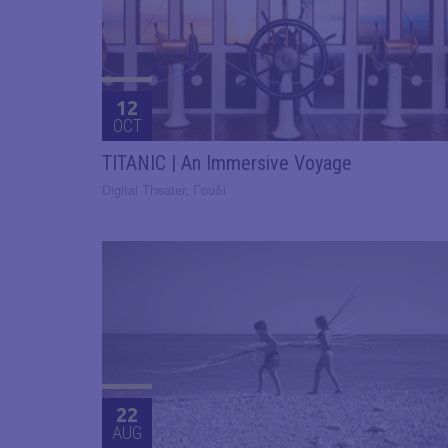
12
OCT
TITANIC | An Immersive Voyage
Digital Theater, Γουδί
22
AUG