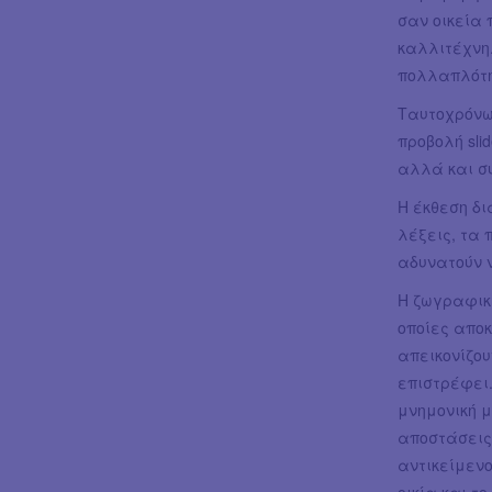
σαν οικεία 
καλλιτέχνη.
πολλαπλότη
Ταυτοχρόνω
προβολή sli
αλλά και σ
Η έκθεση δ
λέξεις, τα 
αδυνατούν 
Η ζωγραφικ
οποίες αποκ
απεικονίζου
επιστρέφει
μνημονική μ
αποστάσεις 
αντικείμενο
οικία και τ