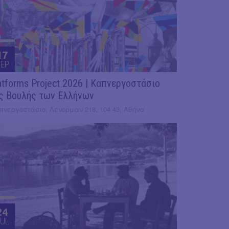
17
EP
atforms Project 2026 | Καπνεργοστάσιο
ς Βουλής των Ελλήνων
πνεργοστάσιο, Λένορμαν 218, 104 43, Αθήνα
24
UL