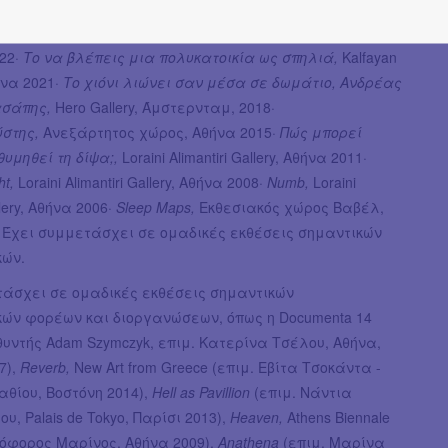
τοποιήσει τις ατομικές και διατομικές εκθέσεις:
τα,
Radio Athènes, Αθήνα 2022·
Το αβαθές δωμάτιο,
A Sud,
22·
Το να βλέπεις μια πολυκατοικία ως σπηλιά,
Kalfayan
θήνα 2021·
Το χιόνι λιώνει σαν μέσα σε δωμάτιο, Ανδρέας
ασάπης,
Hero Gallery, Άμστερνταμ, 2018·
στης,
Ανεξάρτητος χώρος, Αθήνα 2015·
Πώς μπορεί
θυμηθεί τη δίψα;,
Loraini Alimantiri Gallery, Αθήνα 2011·
ht,
Loraini Alimantiri Gallery, Αθήνα 2008·
Numb,
Loraini
llery, Αθήνα 2006·
Sleep Maps,
Εκθεσιακός χώρος Βαβέλ,
 Έχει συμμετάσχει σε ομαδικές εκθέσεις σημαντικών
κών.
τάσχει σε ομαδικές εκθέσεις σημαντικών
κών φορέων και διοργανώσεων, όπως η Documenta 14
θυντής Adam Szymczyk, επιμ. Κατερίνα Τσέλου, Αθήνα,
7),
Reverb,
New Art from Greece (επιμ. Εβίτα Τσοκάντα -
αθίου, Βοστόνη 2014),
Hell as Pavillion
(επιμ. Νάντια
υ, Palais de Tokyo, Παρίσι 2013),
Heaven,
Athens Biennale
τόφορος Μαρίνος, Αθήνα 2009),
Anathena
(επιμ. Μαρίνα