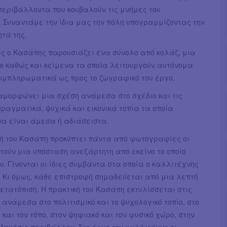
περιβάλλοντα που κουβαλούν τις μνήμες του
 Συναντάμε την ίδια μας την πόλη υπογραμμίζοντας την
τά της.
ς ο Κασάπης παρουσιάζει ένα σύνολο από κολάζ, μια
de καθώς και κείμενα τα οποία λειτουργούν αυτόνομα
υμπληρωματικά ως προς το ζωγραφικό του έργο.
ιαμορφώνει μια σχέση ανάμεσα στο σχέδιο και τις
πραγματικά, ψυχικά και εικονικά τοπία τα οποία
να είναι άμεσα ή αδιάσειστα.
ή του Κασάπη προκύπτει πάντα από φωτογραφίες οι
τούν μια υπόσταση ανεξάρτητη από εκείνο το οποίο
ν. Γίνονται οι ίδιες συμβάντα στα οποία ο καλλιτέχνης
. Κι όμως, κάθε επιστροφή σημαδεύεται από μια λεπτή
ετατόπιση. Η πρακτική του Κασάπη εκτυλίσσεται στις
ανάμεσα στο πολιτισμικό και το ψυχολογικό τοπίο, στο
 και τον τόπο, στον ψηφιακό και τον φυσικό χώρο, στην
ο δημόσιο περιβάλλον. Στο έργο του καλλιτέχνη οι