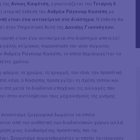
η της
Άννας Καφέτση,
εγκαινιάζεται την
Τετάρτη 5
η ατομική έκθεση του
Ανδρέα Ράγκναρ Κασάπη
με
οπή είναι ένα αντικείμενο στο διάστημα.
Η έκθεση θα
εί στην Υπηρεσιακή Αυλή της
Δανάης Γιαννόγλου.
ντροπή είναι ένα αντικείμενο στο διάστημα
αποτελεί
μεγάλης κλίμακας παρουσίαση του νέου σώματος
υ Ανδρέα Ράγκναρ Κασάπη, το οποίο δημιουργείται τα
πέντε χρόνια.
 φόρμα, το χρώμα, τη γραμμή, τον τόνο, την προοπτική
πτό λόγο, ο Κασάπης προσεγγίζει τη σχέση τοπίου και
υ στη μετά το διαδίκτυο εποχή και τις αλλαγές που
ει στην αντίληψη και τους μηχανισμούς της μνήμης
η συναντάμε ζωγραφικά δωμάτια τα οποία
νται από την αισθητική των διαδικτυακών χώρων αλλά
χρήση μιας λανθασμένης προοπτικής που τα
ει. Συναντάμε κυματοθραύστες οι οποίοι λειτουργούν