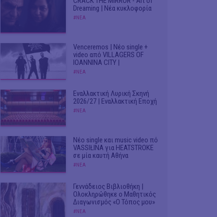
CRACK THE MIRROR - Art of
Dreaming | Νέα κυκλοφορία
#ΝΕΑ
Venceremos | Νέο single +
video από VILLAGERS OF
IOANNINA CITY |
#ΝΕΑ
Εναλλακτική Λυρική Σκηνή
2026/27 | Εναλλακτική Εποχή
#ΝΕΑ
Νέο single και music video πό
VASSIŁINA για HEATSTROKE
σε μία καυτή Αθήνα
#ΝΕΑ
Γεννάδειος Βιβλιοθήκη |
Ολοκληρώθηκε ο Μαθητικός
Διαγωνισμός «Ο Τόπος μου»
#ΝΕΑ