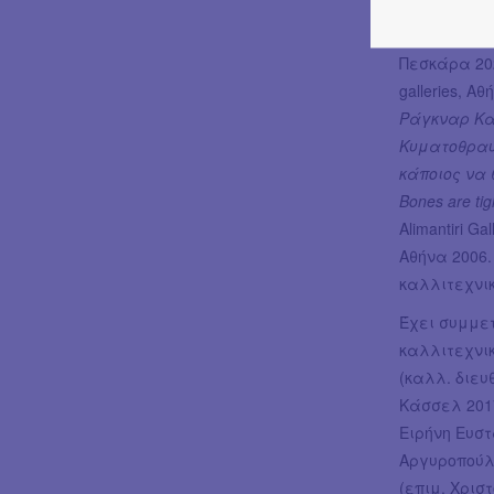
Έχει πραγμα
Ελαστικότη
Πεσκάρα 20
galleries, Α
Ράγκναρ Κ
Κυματοθραύ
κάποιος να 
Bones are tig
Alimantiri Ga
Αθήνα 2006.
καλλιτεχνι
Έχει συμμε
καλλιτεχνι
(καλλ. διευ
Κάσσελ 201
Ειρήνη Ευστ
Αργυροπούλο
(επιμ. Χρισ