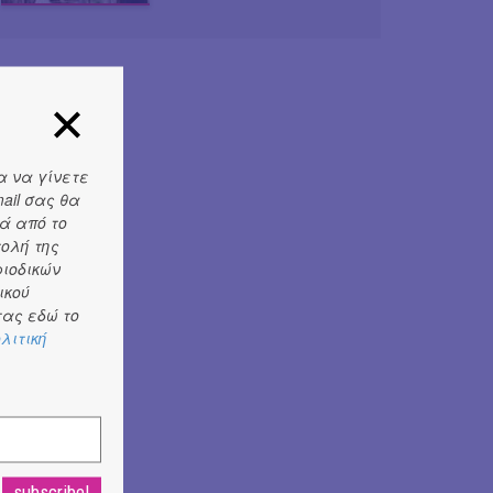
α να γίνετε
ail σας θα
ά από το
τολή της
ριοδικών
ικού
ας εδώ το
λιτική