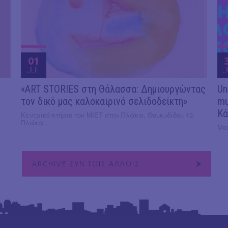
01
JUL
J
«ART STORIES στη Θάλασσα: Δημιουργώντας
Un
τον δικό μας καλοκαιρινό σελιδοδείκτη»
mu
Κά
Κεντρικό κτήριο του ΜΙΕΤ στην Πλάκα, Θουκυδίδου 13,
Πλάκα.
Μο
ARCHIVE ΣΥΝ ΤΟΙΣ ΑΛΛΟΙΣ