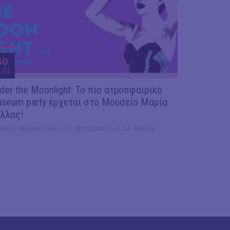
30
UN
der the Moonlight: Το πιο ατμοσφαιρικό
seum party έρχεται στο Μουσείο Μαρία
λλας!
υσείο Μαρία Κάλλας, Μητροπόλεως 44, Αθήνα