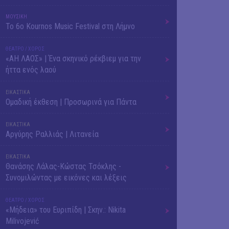
ΜΟΥΣΙΚΗ
Το 6ο Kournos Music Festival στη Λήμνο
ΘΕΑΤΡΟ / ΧΟΡΟΣ
«ΑΗ ΛΑΟΣ» | Ένα σκηνικό ρέκβιεμ για την
ήττα ενός λαού
ΕΙΚΑΣΤΙΚΑ
Ομαδική έκθεση | Προσωρινά για Πάντα
ΕΙΚΑΣΤΙΚΑ
Αργύρης Ραλλιάς | Λιτανεία
ΕΙΚΑΣΤΙΚΑ
Θανάσης Λάλας-Κώστας Τσόκλης -
Συνομιλώντας με εικόνες και λέξεις
ΘΕΑΤΡΟ / ΧΟΡΟΣ
«Μήδεια» του Ευριπίδη | Σκην.: Nikita
Milivojević