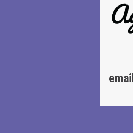
•
Ανδρέας 
Ο Ανδρέας 
θα υπογράψε
emai