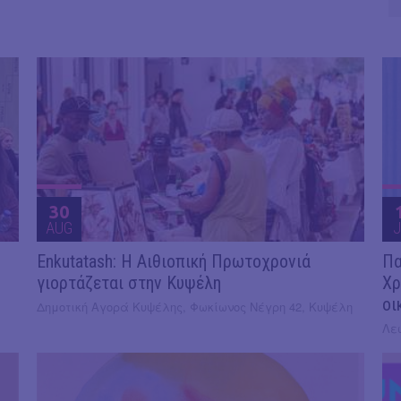
30
AUG
J
Enkutatash: Η Αιθιοπική Πρωτοχρονιά
Πα
γιορτάζεται στην Κυψέλη
Χρ
οι
Δημοτική Αγορά Κυψέλης, Φωκίωνος Νέγρη 42, Κυψέλη
Λε