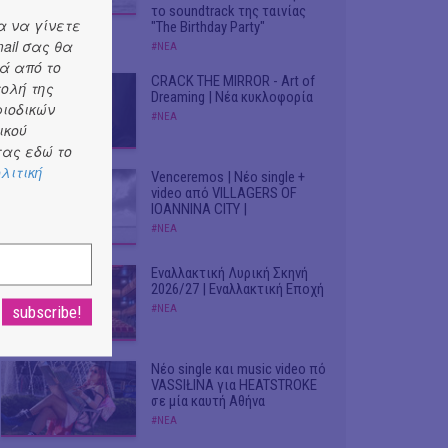
το soundtrack της ταινίας
α να γίνετε
"The Birthday Party"
ail σας θα
#ΝΕΑ
ά από το
CRACK THE MIRROR - Art of
τολή της
Dreaming | Νέα κυκλοφορία
ριοδικών
#ΝΕΑ
ικού
ας εδώ το
λιτική
Venceremos | Νέο single +
video από VILLAGERS OF
IOANNINA CITY |
#ΝΕΑ
Εναλλακτική Λυρική Σκηνή
2026/27 | Εναλλακτική Εποχή
#ΝΕΑ
Νέο single και music video πό
VASSIŁINA για HEATSTROKE
σε μία καυτή Αθήνα
#ΝΕΑ