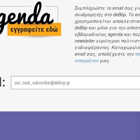
Μανωλικάκης,
Συγγραφέας του βιβλίου
Συμπληρώστε το email σας γι
συνδρομητής στο deBόp. Το em
Μανωλικάκης θα απαντήσει σε ερωτήσεις του κοινού και
χρησιμοποιείται αποκλειστικ
ι αντίτυπα του βιβλίου του.
deBόp και μόνο για την αποσ
εβδομαδιαίας agenda και πε
newsletter ευρύτερου πολιτιστ
Σόνια Βλάντη
→
ενδιαφέροντος. Καταχωρώντ
email σας, αποδέχεστε την
πο
απορρήτου
μας.
l: