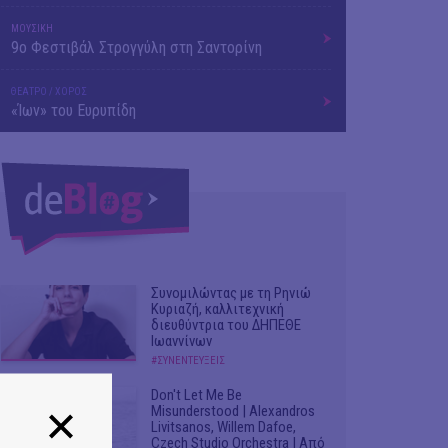
ΜΟΥΣΙΚΗ
9o Φεστιβάλ Στρογγύλη στη Σαντορίνη
ΘΕΑΤΡΟ / ΧΟΡΟΣ
«Ίων» του Ευρυπίδη
Συνομιλώντας με τη Ρηνιώ
Κυριαζή, καλλιτεχνική
διευθύντρια του ΔΗΠΕΘΕ
Ιωαννίνων
#ΣΥΝΕΝΤΕΥΞΕΙΣ
Don't Let Me Be
Misunderstood | Alexandros
Livitsanos, Willem Dafoe,
Czech Studio Orchestra | Από