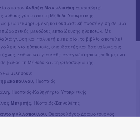
λίο από τον
Ανδρέα Μανωλικάκη
αμφισβητεί
 μύθους γύρω από τη Μέθοδο Υποκριτικής,
ας μια τεκμηριωμένη και ουσιαστική προσέγγιση σε μία
 επιδραστικές μεθόδους εκπαίδευσης ηθοποιών. Με
αθιά γνώση και πολυετή εμπειρία, το βιβλίο αποτελεί
γαλείο για ηθοποιούς, σπουδαστές και δασκάλους της
 τέχνης, καθώς και για κάθε αναγνώστη που επιθυμεί να
σε βάθος τη Μέθοδο και τη φιλοσοφία της.
ίο θα μιλήσουν:
σημακοπούλου,
Ηθοποιός
άλη,
Ηθοποιός-Καθηγήτρια Υποκριτικής
ίνος Μπιμπής,
Ηθοποιός-Σκηνοθέτης
ιανταφυλλοπούλου,
Θεατρολόγος-Δραματουργός
ης Φίλλιπας,
Ηθοποιός-Σκηνοθέτης
 Φιορέντζης,
Ηθοποιός-Καθηγητής-Υποκριτικής