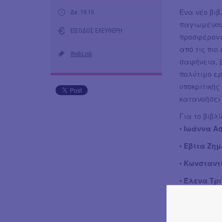
Ένα νέο βιβ
Δε: 19.15
παγιωμένους
ΕΙΣΟΔΟΣ ΕΛΕΥΘΕΡΗ
προσφέροντ
από τις πιο
WebLink
σαφήνεια, β
πολύτιμο ερ
υποκριτικής
κατανοήσει 
Για το βιβλ
•
Ιωάννα Α
•
Εβίτα Ζημ
•
Κωνσταντ
•
Έλενα Τρ
•
Δημοσθέν
•
Μιλτιάδης