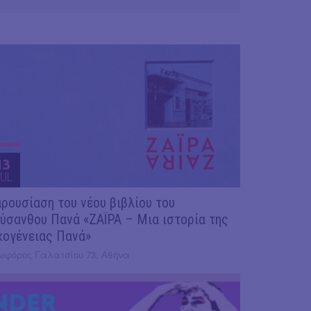
13
UL
ρουσίαση του νέου βιβλίου του
ύσανθου Πανά «ΖΑΪΡΑ – Μια ιστορία της
κογένειας Πανά»
ωφόρος Γαλατσίου 73, Αθήνα