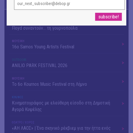
TODAY'S EVENTS
OUTDΟORS
4ο Pig Floyd – The Dark Side of the Γρουν | Οι Pink
Floyd συναντούν… τη γουρνοπούλα
ΜΟΥΣΙΚΗ
16o Samos Young Artists Festival
OUTDΟORS
ANILIO PARK FESTIVAL 2026
ΜΟΥΣΙΚΗ
Το 6ο Kournos Music Festival στη Λήμνο
ΚΙΝ/ΦΟΣ
Κινηματογράφος με ελεύθερη είσοδο στη Δημοτική
Αγορά Κυψέλης
ΘΕΑΤΡΟ / ΧΟΡΟΣ
«ΑΗ ΛΑΟΣ» | Ένα σκηνικό ρέκβιεμ για την ήττα ενός