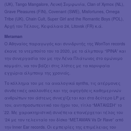
(UK), Tango Mangalore, Λευκή Συμφωνία, Clan of Xymox (NL),
Grave Pleasures (FIN), Covenant (SWE), Misfortunes, Omega
Tribe (UK), Chain Cult, Super Girl and the Romantic Boys (POL),
Αρχή του Τέλους, Κεφάλαιο 24, Litovsk (FR) κ.ά.
Metaman
Ο Αθηναίος παραγωγός και συνιδρυτής της WonTon records
έκανε το ντεμπούτο του το 2020, με το άλμπουμ “ΙΡΙΝΑ” και
την συνεργασία του με την Λένα Πλάτωνος στο ομώνυμο
κομμάτι, να τον βάζει στις λίστες με τα κορυφαία
εγχώρια άλμπουμ της χρονιάς.
Το κόλλημα του με τα αναλογικά synths, τις ατέρμονες
συνθετικές ακολουθίες και της αφηγήσεις καθημερινών
ανθρώπων του άστεως συνεχίζεται και στο δεύτερο LP με
τον, αντιπροσωπευτικό του ήχου του, τίτλο “ΜΑΤΑΙΩΣΗ” το
́22. Με χαρακτηριστική συνέπεια επανέρχεται τέλος του
‘24 με τον τελευταίο του δίσκο “ΜΕΤΑΜΑΝ Vs Dr Rave” από
την Inner Ear records. Οι εμπειρίες της επιμέλειας του