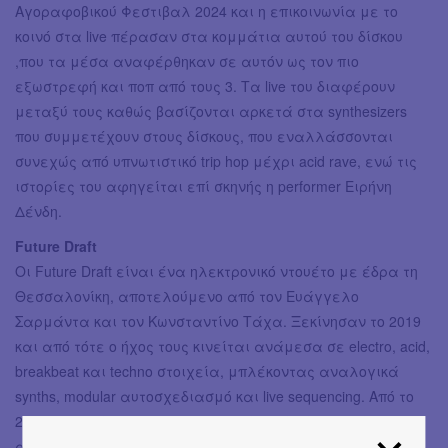
Αγοραφοβικού Φεστιβαλ 2024 και η επικοινωνία με το
κοινό στα live πέρασαν στα κομμάτια αυτού του δίσκου
,που τα μέσα αναφέρθηκαν σε αυτόν ως τον πιο
εξωστρεφή και ποπ από τους 3. Τα live του διαφέρουν
μεταξύ τους καθώς βασίζονται αρκετά στα synthesizers
που συμμετέχουν στους δίσκους, που εναλλάσσονται
συνεχώς από υπνωτιστικό trip hop μέχρι acid rave, ενώ τις
ιστορίες του αφηγείται επί σκηνής η performer Ειρήνη
Δένδη.
Future Draft
Οι Future Draft είναι ένα ηλεκτρονικό ντουέτο με έδρα τη
Θεσσαλονίκη, αποτελούμενο από τον Ευάγγελο
Σαρμάντα και τον Κωνσταντίνο Τάχα. Ξεκίνησαν το 2019
και από τότε ο ήχος τους κινείται ανάμεσα σε electro, acid,
breakbeat και techno στοιχεία, μπλέκοντας αναλογικά
synths, modular αυτοσχεδιασμό και live sequencing. Από το
2022 εμφανίζονται αποκλειστικά με dawless, πλήρως
αναλογικά setups, δίνοντας χώρο στη στιγμή, την ένταση