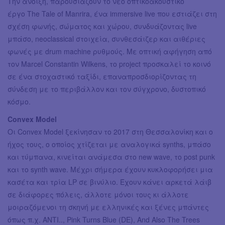
Την άνοιξη, παρουσιάζουν το νέο οπτικοακουστικό
έργο The Tale of Manrira, ένα immersive live που εστιάζει στη
σχέση φωνής, σώματος και χώρου, συνδυάζοντας live
μπάσο, neoclassical στοιχεία, συνθεσάιζερ και αιθέριες
φωνές με drum machine ρυθμούς. Με οπτική αφήγηση από
τον Marcel Constantin Wilkens, το project προσκαλεί το κοινό
σε ένα στοχαστικό ταξίδι, επαναπροσδιορίζοντας τη
σύνδεση με το περιβάλλον και τον σύγχρονο, δυστοπικό
κόσμο.
Convex Model
Οι Convex Model ξεκίνησαν το 2017 στη Θεσσαλονίκη και ο
ήχος τους, ο οποίος χτίζεται με αναλογικά synths, μπάσο
και τύμπανα, κινείται ανάμεσα στο new wave, το post punk
και το synth wave. Μέχρι σήμερα έχουν κυκλοφορήσει μια
κασέτα και τρία LP σε βινύλιο. Έχουν κάνει αρκετά λάιβ
σε διάφορες πόλεις, άλλοτε μόνοι τους κι άλλοτε
μοιραζόμενοι τη σκηνή με ελληνικές και ξένες μπάντες
όπως π.χ. ΑΝΤΙ.., Pink Turns Blue (DE), And Also The Trees