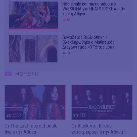
Νέο single και music video πό
VASSIŁINA για HEATSTROKE σε μία
καυτή Αθήνα
#ΝΕΑ
Γεννάδειος Βιβλιοθήκη |
Ολοκληρώθηκε ο Μαθητικός
Διαγωνισμός «Ο Τόπος μου»
#ΝΕΑ
ΜΟΥΣΙΚΗ
20
MAR
11
FEB
Οι The Last Internationale
Οι Black Veil Brides
live στην Αθήνα
επιστρέφουν στην Αθήνα !