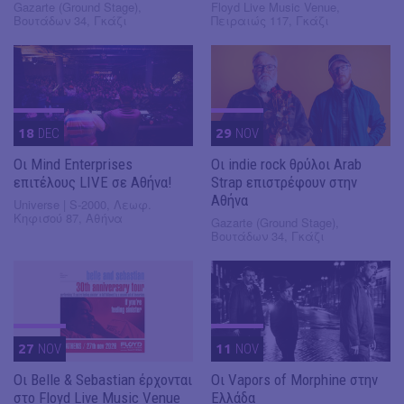
Gazarte (Ground Stage),
Floyd Live Music Venue,
Βουτάδων 34, Γκάζι
Πειραιώς 117, Γκάζι
18
DEC
29
NOV
Οι Mind Enterprises
Οι indie rock θρύλοι Arab
επιτέλους LIVE σε Αθήνα!
Strap επιστρέφουν στην
Αθήνα
Universe | S-2000, Λεωφ.
Κηφισού 87, Αθήνα
Gazarte (Ground Stage),
Βουτάδων 34, Γκάζι
27
NOV
11
NOV
Οι Belle & Sebastian έρχονται
Οι Vapors of Morphine στην
στο Floyd Live Music Venue
Ελλάδα