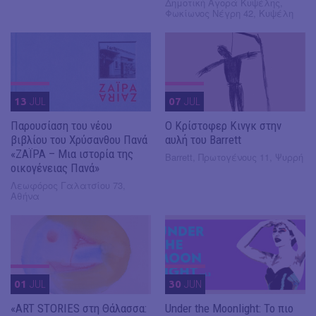
Δημοτική Αγορά Κυψέλης,
Φωκίωνος Νέγρη 42, Κυψέλη
13
JUL
07
JUL
Παρουσίαση του νέου
O Κρίστοφερ Κινγκ στην
βιβλίου του Χρύσανθου Πανά
αυλή του Barrett
«ΖΑΪΡΑ – Μια ιστορία της
Barrett, Πρωτογένους 11, Ψυρρή
οικογένειας Πανά»
Λεωφόρος Γαλατσίου 73,
Αθήνα
01
JUL
30
JUN
«ART STORIES στη Θάλασσα:
Under the Moonlight: Το πιο