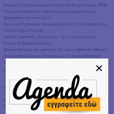
Σωκράτης Παπαγεωργίου, καθηγητής Νευρολογίας, ΕΚΠΑ
Μαίρη Γιανακούλια, καθηγήτρια Διατροφολογίας,
Χαροκόπειο Πανεπιστήμιο
Αγγελική Τσάπανου, Νευροψυχολόγος, επικ. καθηγήτρια,
Πανεπιστήμιο Πατρών
Κωστής Προύσκας, Ψυχολόγος - Δρ. Γεροντολογίας,
Εταιρεία Alzheimer Αθηνών
Κύνθια Κονδύλη, Νευρολόγος, Εταιρεία Alzheimer Αθηνών
Φαίδρα Καλλίγερου, Νευρολόγος, Εταιρεία Alzheimer
Αθηνών
Θα ακολουθήσει συζήτηση με το κοινό.
14:00 - 18:00 Speed Counseling (Βραχείες συνεδρίες
συμβουλευτικής) για φροντιστές (15’)
Οι φροντιστές θα έχουν τη δυνατότητα να μιλήσουν με
ειδικούς (απαραίτητη η δήλωση συµµετοχής στο τηλέφωνο
2107013271)