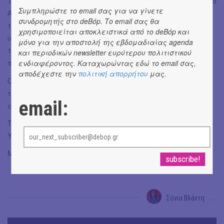
17:00 - 18:00 Εργαστήριο για παιδιά «Μαθαίνω για τη νόσο
Συμπληρώστε το email σας για να γίνετε
Alzheimer»
συνδρομητής στο deBόp. Το email σας θα
18:00 -19:00 Εργαστήριο «Διατροφή για καλύτερη νοητική
χρησιμοποιείται αποκλειστικά από το deBόp και
υγεία»
μόνο για την αποστολή της εβδομαδιαίας agenda
19:00 - 20:00 Εργαστήριο «Σωματική Άσκηση για την
και περιοδικών newsletter ευρύτερου πολιτιστικού
ενδιαφέροντος. Καταχωρώντας εδώ το email σας,
πρόληψη της άνοιας»
αποδέχεστε την
πολιτική απορρήτου
μας.
Όλη τη μέρα: VR game: Άνοια &amp; Τεχνολογία – Η
τεχνολογία στην υπηρεσία της φροντίδας ατόμων με
email:
άνοια.
Το φεστιβάλ πραγματοποιείται υπό την αιγίδα του
Υπουργείου Υγείας.
Μέγας Δωρητής ΚΠΙΣΝ: Ίδρυμα Σταύρος Νιάρχος (ΙΣΝ).
Σόνια Βλάντη
→