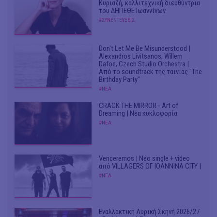
Κυριαζή, καλλιτεχνική διευθύντρια
του ΔΗΠΕΘΕ Ιωαννίνων
#ΣΥΝΕΝΤΕΥΞΕΙΣ
Don't Let Me Be Misunderstood |
Alexandros Livitsanos, Willem
Dafoe, Czech Studio Orchestra |
Από το soundtrack της ταινίας "The
Birthday Party"
#ΝΕΑ
CRACK THE MIRROR - Art of
Dreaming | Νέα κυκλοφορία
#ΝΕΑ
Venceremos | Νέο single + video
από VILLAGERS OF IOANNINA CITY |
#ΝΕΑ
Εναλλακτική Λυρική Σκηνή 2026/27