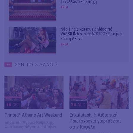
| Εναλλακτική Εποχή
#ΝΕΑ
Νέο single και music video πό
VASSIŁINA για HEATSTROKE σε μία
καυτή Αθήνα
#ΝΕΑ
ΣΥΝ ΤΟΙΣ ΑΛΛΟΙΣ
10
OCT
30
AUG
Printed* Athens Art Weekend
Enkutatash: Η Αιθιοπική
Πρωτοχρονιά γιορτάζεται
Δημοτική Αγορά Κυψέλης,
Φωκίωνος Νέγρη 42, Αθήνα
στην Κυψέλη