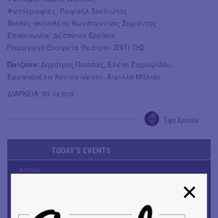
Φωτογραφίες: Ραφαήλ Σουλιώτης
Βοηθός σκηνοθέτη: Κωνσταντίνος Σαράντης
Επικοινωνία: Δέσποινα Ερρίκου
Παραγωγή:Εταιρεία Θεάτρου ΣΠΙΤΙ ΤΗΣ
Παίζουν
: Δημήτρης Πασσάς, Ελένη Ζαραφίδου,
Εμμανουέλα Κοντογιώργου, Αιμιλία Μήλιου
ΔΙΑΡΚΕΙΑ: 90 λεπτά
Έφη Χρυσού
→
TODAY'S EVENTS
ΜΟΥΣΙΚΗ
16o Samos Young Artists Festival
ΜΟΥΣΙΚΗ
Το 6ο Kournos Music Festival στη Λήμνο