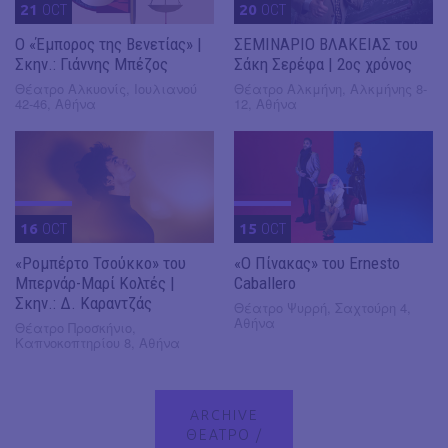
21
OCT
20
OCT
Ο «Έμπορος της Βενετίας» |
ΣΕΜΙΝΑΡΙΟ ΒΛΑΚΕΙΑΣ του
Σκην.: Γιάννης Μπέζος
Σάκη Σερέφα | 2ος χρόνος
Θέατρο Αλκυονίς, Ιουλιανού
Θέατρο Αλκμήνη, Αλκμήνης 8-
42-46, Αθήνα
12, Αθήνα
16
OCT
15
OCT
«Ρομπέρτο Τσούκκο» του
«Ο Πίνακας» του Ernesto
Μπερνάρ-Μαρί Κολτές |
Caballero
Σκην.: Δ. Καραντζάς
Θέατρο Ψυρρή, Σαχτούρη 4,
Αθήνα
Θέατρο Προσκήνιο,
Καπνοκοπτηρίου 8, Αθήνα
ARCHIVE
ΘΕΑΤΡΟ /