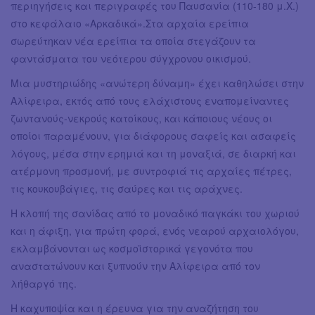
περιηγήσεις και περιγραφές του Παυσανία (110-180 μ.Χ.)
στο κεφάλαιο «Αρκαδικά».Στα αρχαία ερείπια
σωρεύτηκαν νέα ερείπια τα οποία στεγάζουν τα
φαντάσματα του νεότερου σύγχρονου οικισμού.
Μια μυστηριώδης «ανώτερη δύναμη» έχει καθηλώσει στην
Αλίφειρα, εκτός από τους ελάχιστους εναπομείναντες
ζωντανούς-νεκρούς κατοίκους, και κάποιους νέους οι
οποίοι παραμένουν, για διάφορους σαφείς και ασαφείς
λόγους, μέσα στην ερημιά και τη μοναξιά, σε διαρκή και
ατέρμονη προσμονή, με συντροφιά τις αρχαίες πέτρες,
τις κουκουβάγιες, τις σαύρες και τις αράχνες.
Η κλοπή της σανίδας από το μοναδικό παγκάκι του χωριού
και η άφιξη, για πρώτη φορά, ενός νεαρού αρχαιολόγου,
εκλαμβάνονται ως κοσμοϊστορικά γεγονότα που
αναστατώνουν και ξυπνούν την Αλίφειρα από τον
λήθαργό της.
Η καχυποψία και η έρευνα για την αναζήτηση του