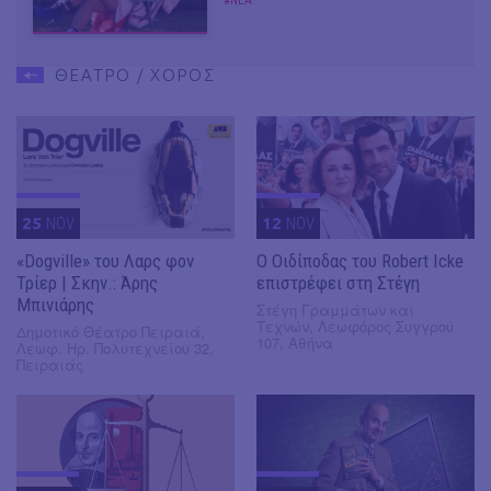
#ΝΕΑ
ΘΕΑΤΡΟ / ΧΟΡΟΣ
25
NOV
12
NOV
«Dogville» του Λαρς φον
O Οιδίποδας του Robert Icke
Τρίερ | Σκην.: Άρης
επιστρέφει στη Στέγη
Μπινιάρης
Στέγη Γραμμάτων και
Τεχνών, Λεωφόρος Συγγρού
Δημοτικό Θέατρο Πειραιά,
107, Αθήνα
Λεωφ. Ηρ. Πολυτεχνείου 32,
Πειραιάς