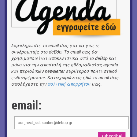
ΘΕΑΤΡΟ / ΧΟΡΟΣ
«ΑΗ ΛΑΟΣ» | Ένα σκηνικό ρέκβιεμ για την ήττα ενός
λαού
ΕΙΚΑΣΤΙΚΑ
Ομαδική έκθεση | Προσωρινά για Πάντα
Συμπληρώστε το email σας για να γίνετε
συνδρομητής στο deBόp. Το email σας θα
ΕΙΚΑΣΤΙΚΑ
χρησιμοποιείται αποκλειστικά από το deBόp και
Αργύρης Ραλλιάς | Λιτανεία
μόνο για την αποστολή της εβδομαδιαίας agenda
και περιοδικών newsletter ευρύτερου πολιτιστικού
ΕΙΚΑΣΤΙΚΑ
ενδιαφέροντος. Καταχωρώντας εδώ το email σας,
Θανάσης Λάλας-Κώστας Τσόκλης - Συνομιλώντας με
αποδέχεστε την
πολιτική απορρήτου
μας.
εικόνες και λέξεις
ΚΙΝ/ΦΟΣ
email:
Οι γαλλικές ταινίες του 16ου Athens Open Air Film
Festival
ΘΕΑΤΡΟ / ΧΟΡΟΣ
«Μήδεια» του Ευριπίδη | Σκην.: Nikita Milivojević