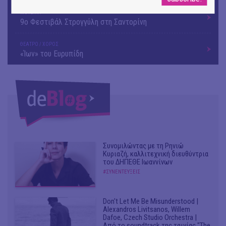
ΜΟΥΣΙΚΗ
9o Φεστιβάλ Στρογγύλη στη Σαντορίνη
ΘΕΑΤΡΟ / ΧΟΡΟΣ
«Ίων» του Ευρυπίδη
Συνομιλώντας με τη Ρηνιώ
Κυριαζή, καλλιτεχνική διευθύντρια
του ΔΗΠΕΘΕ Ιωαννίνων
#ΣΥΝΕΝΤΕΥΞΕΙΣ
Don't Let Me Be Misunderstood |
Alexandros Livitsanos, Willem
Dafoe, Czech Studio Orchestra |
Από το soundtrack της ταινίας "The