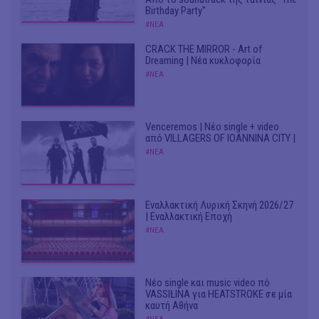
Birthday Party"
#ΝΕΑ
CRACK THE MIRROR - Art of
Dreaming | Νέα κυκλοφορία
#ΝΕΑ
Venceremos | Νέο single + video
από VILLAGERS OF IOANNINA CITY |
#ΝΕΑ
Εναλλακτική Λυρική Σκηνή 2026/27
| Εναλλακτική Εποχή
#ΝΕΑ
Νέο single και music video πό
VASSIŁINA για HEATSTROKE σε μία
καυτή Αθήνα