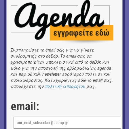
Αγορά Κυψέλης
ΘΕΑΤΡΟ / ΧΟΡΟΣ
«ΑΗ ΛΑΟΣ» | Ένα σκηνικό ρέκβιεμ για την ήττα ενός
λαού
ΕΙΚΑΣΤΙΚΑ
Ομαδική έκθεση | Προσωρινά για Πάντα
Συμπληρώστε το email σας για να γίνετε
συνδρομητής στο deBόp. Το email σας θα
ΕΙΚΑΣΤΙΚΑ
χρησιμοποιείται αποκλειστικά από το deBόp και
Αργύρης Ραλλιάς | Λιτανεία
μόνο για την αποστολή της εβδομαδιαίας agenda
και περιοδικών newsletter ευρύτερου πολιτιστικού
ΕΙΚΑΣΤΙΚΑ
ενδιαφέροντος. Καταχωρώντας εδώ το email σας,
Θανάσης Λάλας-Κώστας Τσόκλης - Συνομιλώντας με
αποδέχεστε την
πολιτική απορρήτου
μας.
εικόνες και λέξεις
email:
ΚΙΝ/ΦΟΣ
Οι γαλλικές ταινίες του 16ου Athens Open Air Film
Festival
ΘΕΑΤΡΟ / ΧΟΡΟΣ