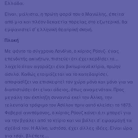
Ελλάδα.
Είναι, μάλιστα, η πρώτη φορά που ο Μανώλης, έπειτα
από μια και πλέον δεκαετία πορείας στο εξωτερικό, θα
εμφανιστεί σ’ ελληνική θεατρική σκηνή.
Πλοκή
Με φόντο το σύγχρονο Λονδίνο, ο κύριος Ρόουζ- ένας
επενδυτής ακινήτων, πιστεύει ότι έχει κερδίσει το…
λαχείο όταν αγοράζει ένα βικτωριανό κτίριο, πρώην
άσυλο. Καθώς ετοιμάζεται να το κατεδαφίσει,
αποφασίζει να επισκεφτεί τον χώρο μόνο και μόνο για να
διαπιστώσει ότι είναι άδειος, όπως αναμενόταν. Προς
μεγάλη του έκπληξη συναντά εκεί την Αλίκη, την
τελευταία τρόφιμο του Ασύλου πριν αυτό κλείσει το 1873.
Φοβερά ανυπόμονος, ο κύριος Ρόουζ κάνει ό,τι μπορεί για
να την βγάλει από το κτίριο και να βάλει σ’ εφαρμογή τα
σχέδιά του. Η Αλίκη, ωστόσο, έχει άλλες ιδέες. Είναι ώρα
για τσάι, βλέπετε…