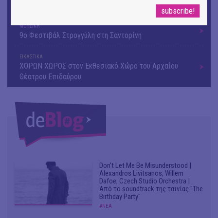
«Μήδεια» του Ευριπίδη | Σκην.: Nikita Milivojević
ΜΟΥΣΙΚΗ
9o Φεστιβάλ Στρογγύλη στη Σαντορίνη
ΕΙΚΑΣΤΙΚΑ
ΧΟΡΩΝ ΧΩΡΟΣ στον Εκθεσιακό Χώρο του Αρχαίου
Θέατρου Επιδαύρου
Don't Let Me Be Misunderstood |
Alexandros Livitsanos, Willem
Dafoe, Czech Studio Orchestra |
Από το soundtrack της ταινίας "The
Birthday Party"
#ΝΕΑ