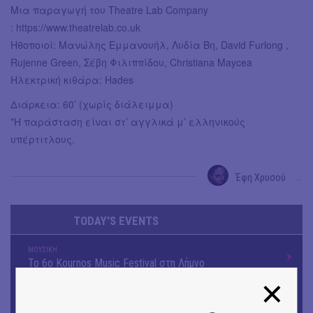
Μια παραγωγή του Theatre Lab Company
: https://www.theatrelab.co.uk
Ηθοποιοί: Μανώλης Εμμανουήλ, Λυδία Βη, David Furlong ,
Rujenne Green, Σέβη Φιλιππίδου, Christiana Maycea
Ηλεκτρική κιθάρα: Hades
Διάρκεια: 60’ (χωρίς διάλειμμα)
*Η παράσταση είναι στ’ αγγλικά μ’ ελληνικούς
υπέρτιτλους.
Έφη Χρυσού
→
TODAY'S EVENTS
ΜΟΥΣΙΚΗ
Το 6ο Kournos Music Festival στη Λήμνο
ΚΙΝ/ΦΟΣ
Κινηματογράφος με ελεύθερη είσοδο στη Δημοτική