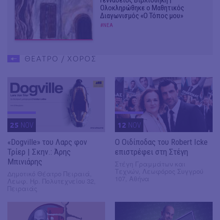
Γεννάδειος Βιβλιοθήκη |
Ολοκληρώθηκε ο Μαθητικός
Διαγωνισμός «Ο Τόπος μου»
#ΝΕΑ
ΘΕΑΤΡΟ / ΧΟΡΟΣ
25
NOV
12
NOV
«Dogville» του Λαρς φον
O Οιδίποδας του Robert Icke
Τρίερ | Σκην.: Άρης
επιστρέφει στη Στέγη
Μπινιάρης
Στέγη Γραμμάτων και
Τεχνών, Λεωφόρος Συγγρού
Δημοτικό Θέατρο Πειραιά,
107, Αθήνα
Λεωφ. Ηρ. Πολυτεχνείου 32,
Πειραιάς