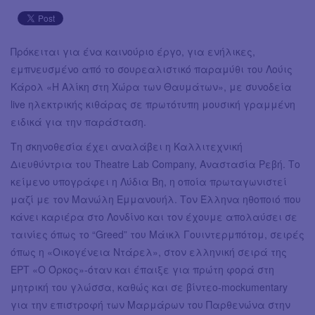
Πρόκειται για ένα καινούριο έργο, για ενήλικες,
εμπνευσμένο από το σουρεαλιστικό παραμύθι του Λούις
Κάρολ «Η Αλίκη στη Χώρα των Θαυμάτων», με συνοδεία
live ηλεκτρικής κιθάρας σε πρωτότυπη μουσική γραμμένη
ειδικά για την παράσταση.
Τη σκηνοθεσία έχει αναλάβει η Καλλιτεχνική
Διευθύντρια του Theatre Lab Company, Αναστασία Ρεβή. Το
κείμενο υπογράφει η Λύδια Βη, η οποία πρωταγωνιστεί
μαζί με τον Μανώλη Εμμανουήλ. Τον Έλληνα ηθοποιό που
κάνει καριέρα στο Λονδίνο και τον έχουμε απολαύσει σε
ταινίες όπως το “Greed” του Μάικλ Γουιντερμπότομ, σειρές
όπως η «Οικογένεια Ντάρελ», στον ελληνική σειρά της
ΕΡΤ «Ο Όρκος»-όταν και έπαιξε για πρώτη φορά στη
μητρική του γλώσσα, καθώς και σε βίντεο-mockumentary
για την επιστροφή των Μαρμάρων του Παρθενώνα στην