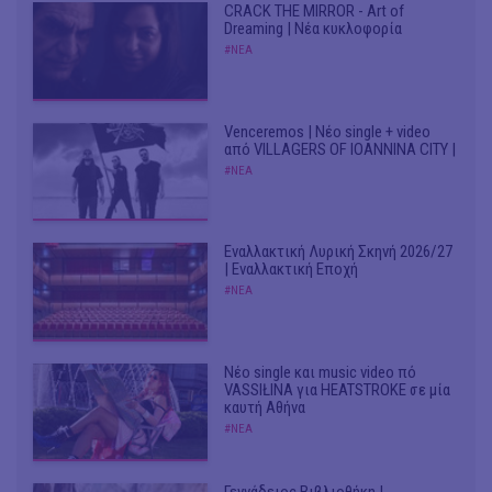
CRACK THE MIRROR - Art of
Dreaming | Νέα κυκλοφορία
#ΝΕΑ
Venceremos | Νέο single + video
από VILLAGERS OF IOANNINA CITY |
#ΝΕΑ
Εναλλακτική Λυρική Σκηνή 2026/27
| Εναλλακτική Εποχή
#ΝΕΑ
Νέο single και music video πό
VASSIŁINA για HEATSTROKE σε μία
καυτή Αθήνα
#ΝΕΑ