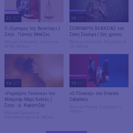
21
OCT
20
OCT
Ο «Έμπορος της Βενετίας» |
ΣΕΜΙΝΑΡΙΟ ΒΛΑΚΕΙΑΣ του
Σκην.: Γιάννης Μπέζος
Σάκη Σερέφα | 2ος χρόνος
Θέατρο Αλκυονίς, Ιουλιανού
Θέατρο Αλκμήνη, Αλκμήνης 8-
42-46, Αθήνα
12, Αθήνα
16
OCT
15
OCT
«Ρομπέρτο Τσούκκο» του
«Ο Πίνακας» του Ernesto
Μπερνάρ-Μαρί Κολτές |
Caballero
Σκην.: Δ. Καραντζάς
Θέατρο Ψυρρή, Σαχτούρη 4,
Αθήνα
Θέατρο Προσκήνιο,
Καπνοκοπτηρίου 8, Αθήνα