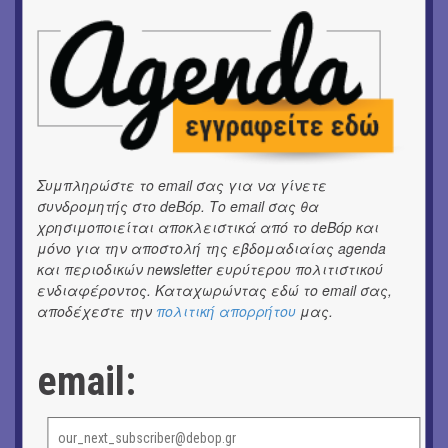
OUTDΟORS
4ο Pig Floyd – The Dark Side of the Γρουν | Οι Pink
Floyd συναντούν… τη γουρνοπούλα
ΜΟΥΣΙΚΗ
16o Samos Young Artists Festival
OUTDΟORS
ANILIO PARK FESTIVAL 2026
Συμπληρώστε το email σας για να γίνετε
συνδρομητής στο deBόp. Το email σας θα
ΜΟΥΣΙΚΗ
χρησιμοποιείται αποκλειστικά από το deBόp και
Το 6ο Kournos Music Festival στη Λήμνο
μόνο για την αποστολή της εβδομαδιαίας agenda
και περιοδικών newsletter ευρύτερου πολιτιστικού
ΚΙΝ/ΦΟΣ
ενδιαφέροντος. Καταχωρώντας εδώ το email σας,
Κινηματογράφος με ελεύθερη είσοδο στη Δημοτική
αποδέχεστε την
πολιτική απορρήτου
μας.
Αγορά Κυψέλης
email:
ΘΕΑΤΡΟ / ΧΟΡΟΣ
«ΑΗ ΛΑΟΣ» | Ένα σκηνικό ρέκβιεμ για την ήττα ενός
λαού