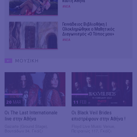
καυτή Αθήνα
#ΝΕΑ
Γεννάδειος Βιβλιοθήκη |
Ολοκληρώθηκε ο Μαθητικός
Διαγωνισμός «Ο Τόπος μου»
#ΝΕΑ
ΜΟΥΣΙΚΗ
20
MAR
11
FEB
Οι The Last Internationale
Οι Black Veil Brides
live στην Αθήνα
επιστρέφουν στην Αθήνα !
Gazarte (Ground Stage),
Floyd Live Music Venue,
Βουτάδων 34, Γκάζι
Πειραιώς 117, Γκάζι