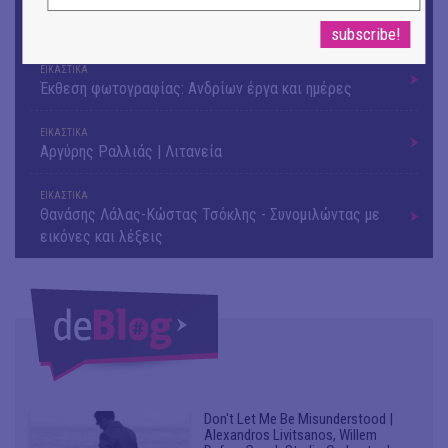
ΕΙΚΑΣΤΙΚΑ
Ομαδική έκθεση | Προσωρινά για Πάντα
ΕΙΚΑΣΤΙΚΑ
Έκθεση φωτογραφίας: Ανδρίων έργα και ημέρες
ΕΙΚΑΣΤΙΚΑ
Αργύρης Ραλλιάς | Λιτανεία
ΕΙΚΑΣΤΙΚΑ
Θανάσης Λάλας-Κώστας Τσόκλης - Συνομιλώντας με
εικόνες και λέξεις
Don't Let Me Be Misunderstood |
Alexandros Livitsanos, Willem