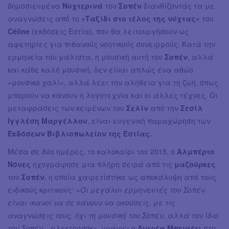
δημοσιευμένα
Νυχτερινά
του
Σοπέν
διανθίζοντάς τα με
αναγνώσεις από το
«Ταξίδι στο τέλος της νύχτας»
του
Céline
(εκδόσεις Εστία), που θα λειτουργήσουν ως
αφετηρίες για πιθανούς νοητικούς συνειρμούς. Κατά την
ερμηνεία του μάλιστα, η μουσική αυτή του
Σοπέν
, αλλά
και κάθε καλή μουσική, δεν είναι απλώς ένα αθώο
«μουσικό χαλί», αλλά λέει την αλήθεια για τη ζωή, όπως
μπορούν να κάνουν η λογοτεχνία και οι άλλες τέχνες. Οι
μεταφράσεις των κειμένων του
Σελίν
από την
Σεσίλ
Ιγγλέση Μαργέλλου
, είναι ευγενική παραχώρηση των
Εκδόσεων Βιβλιοπωλείον της Εστίας.
Μέσα σε δύο ημέρες, το καλοκαίρι του 2015, ο
Αλμπέρτο
Νόνες
ηχογράφησε μια πλήρη σειρά από τις
μαζούρκες
του
Σοπέν
, η οποία χαιρετίστηκε ως αποκάλυψη από τους
ειδικούς κριτικούς:
«Οι μεγάλοι ερμηνευτές του Σοπέν
είναι ικανοί να σε κάνουν να ακούσεις, με τις
αναγνώσεις τους, όχι τη μουσική του Σοπέν, αλλά τον ίδιο
τον Σοπέν... ηλεκτροσόκ»
, γράφει ο
Αντρέα Μπεντέτι
στο