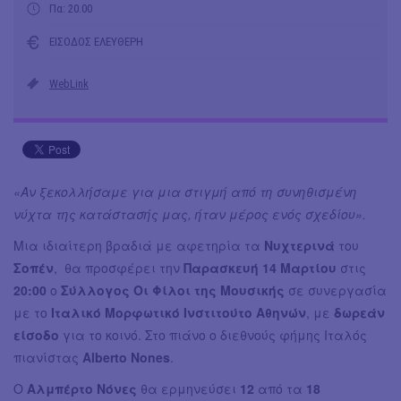
Πα: 20.00
ΕΙΣΟΔΟΣ ΕΛΕΥΘΕΡΗ
WebLink
«Αν ξεκολλήσαμε για μια στιγμή από τη συνηθισμένη
νύχτα της κατάστασής μας, ήταν μέρος ενός σχεδίου».
Μια ιδιαίτερη βραδιά με αφετηρία τα
Νυχτερινά
του
Σοπέν
, θα προσφέρει την
Παρασκευή 14 Μαρτίου
στις
20:00
ο
Σύλλογος Οι Φίλοι της Μουσικής
σε συνεργασία
με το
Ιταλικό Μορφωτικό Ινστιτούτο Αθηνών
, με
δωρεάν
είσοδο
για το κοινό. Στο πιάνο ο διεθνούς φήμης Ιταλός
πιανίστας
Alberto Nones
.
Ο
Αλμπέρτο Νόνες
θα ερμηνεύσει
12
από τα
18