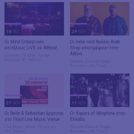
18
DEC
29
NOV
Οι Mind Enterprises
Οι indie rock θρύλοι Arab
επιτέλους LIVE σε Αθήνα!
Strap επιστρέφουν στην
Αθήνα
Universe | S-2000, Λεωφ.
Κηφισού 87, Αθήνα
Gazarte (Ground Stage),
Βουτάδων 34, Γκάζι
27
NOV
11
NOV
Οι Belle & Sebastian έρχονται
Οι Vapors of Morphine στην
στο Floyd Live Music Venue
Ελλάδα
Live Music Venue, Πειραιώς
Gazarte (Ground Stage),
117, Αθήνα
Βουτάδων 34, Γκάζι