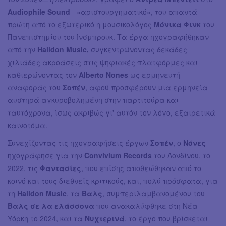
Audiophile Sound
- «αριστουργηματικό», του απαντά
πρώτη από το εξωτερικό η μουσικολόγος
Μόνικα Φινκ
του
Πανεπιστημίου του Ίνσμπρουκ. Τα έργα ηχογραφήθηκαν
από την
Halidon Music,
συγκεντρώνοντας δεκάδες
χιλιάδες ακροάσεις στις ψηφιακές πλατφόρμες και
καθιερώνοντας τον
Alberto Nones
ως ερμηνευτή
αναφοράς του
Σοπέν
, αφού προσφέρουν μια ερμηνεία
αυστηρά αγκυροβολημένη στην παρτιτούρα και
ταυτόχρονα, ίσως ακριβώς γι' αυτόν τον λόγο, εξαιρετικά
καινοτόμα.
Συνεχίζοντας τις ηχογραφήσεις έργων
Σοπέν
, ο
Νόνες
ηχογράφησε για την
Convivium Records
του Λονδίνου, το
2022, τις
Φαντασίες
, που επίσης αποθεώθηκαν από το
κοινό και τους διεθνείς κριτικούς, και, πολύ πρόσφατα, για
τη
Halidon Music
, τα
Βαλς
, συμπεριλαμβανομένου του
Βαλς σε λα ελάσσονα
που ανακαλύφθηκε στη Νέα
Υόρκη το 2024, και τα
Νυχτερινά
, το έργο που βρίσκεται