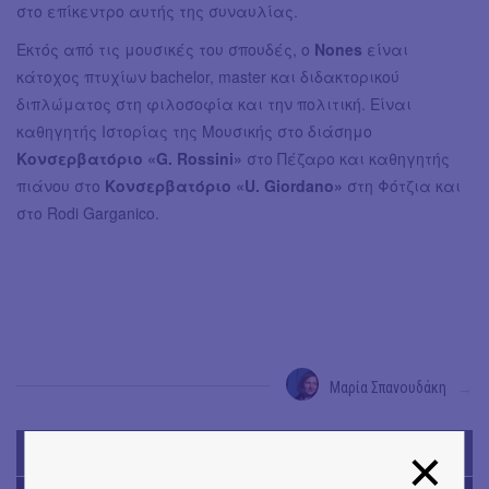
στο επίκεντρο αυτής της συναυλίας.
Εκτός από τις μουσικές του σπουδές, ο
Nones
είναι
κάτοχος πτυχίων bachelor, master και διδακτορικού
διπλώματος στη φιλοσοφία και την πολιτική. Είναι
καθηγητής Ιστορίας της Μουσικής στο διάσημο
Κονσερβατόριο «G. Rossini»
στο Πέζαρο και καθηγητής
πιάνου στο
Κονσερβατόριο «U. Giordano»
στη Φότζια και
στο Rodi Garganico.
Μαρία Σπανουδάκη
→
TODAY'S EVENTS