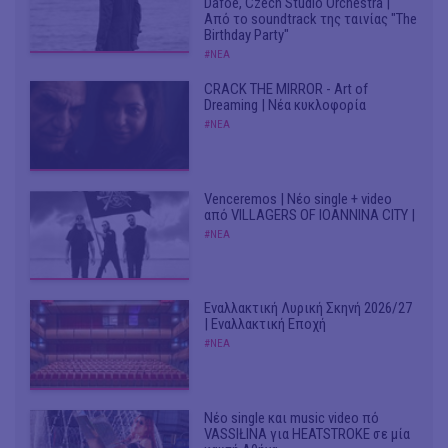
Dafoe, Czech Studio Orchestra |
Από το soundtrack της ταινίας "The
Birthday Party"
#ΝΕΑ
CRACK THE MIRROR - Art of
Dreaming | Νέα κυκλοφορία
#ΝΕΑ
Venceremos | Νέο single + video
από VILLAGERS OF IOANNINA CITY |
#ΝΕΑ
Εναλλακτική Λυρική Σκηνή 2026/27
| Εναλλακτική Εποχή
#ΝΕΑ
Νέο single και music video πό
VASSIŁINA για HEATSTROKE σε μία