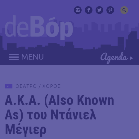
MENU
ΘΕΑΤΡΟ / ΧΟΡΟΣ
Α.Κ.Α. (Also Known
As) του Ντάνιελ
Μέγιερ