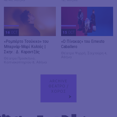
16
OCT
15
OCT
«Ρομπέρτο Τσούκκο» του
«Ο Πίνακας» του Ernesto
Μπερνάρ-Μαρί Κολτές |
Caballero
Σκην.: Δ. Καραντζάς
Θέατρο Ψυρρή, Σαχτούρη 4,
Αθήνα
Θέατρο Προσκήνιο,
Καπνοκοπτηρίου 8, Αθήνα
ARCHIVE
ΘΕΑΤΡΟ /
ΧΟΡΟΣ