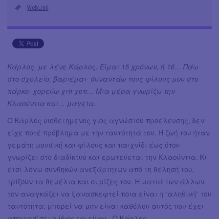
WebLink
Κάρλος, με λένε Κάρλος. Είμαι 15 χρόνων, ή 16… Πάω
στο σχολείο, βαριέμαι· συναντάω τους φίλους μου στο
πάρκο· χορεύω χιπ χοπ… Μια μέρα γνωρίζω την
Κλαούντια και… μαγεία.
Ο Κάρλος υιοθετημένος γιος αγνώστου προέλευσης, δεν
είχε ποτέ πρόβλημα με την ταυτότητά του. Η ζωή του ήταν
γεμάτη μουσική και φίλους και παιχνίδι έως ότου
γνωρίζει στο διαδίκτυο και ερωτεύεται την Κλαούντια. Κι
έτσι λόγω συνθηκών ανεξάρτητων από τη θέλησή του,
τρίζουν τα θεμέλια και οι ρίζες του. Η ματιά των άλλων
τον αναγκάζει να ξανασκεφτεί ποια είναι η “αληθινή” του
ταυτότητα: μπορεί να μην είναι καθόλου αυτός που έχει
αποφασίσει ο ίδιος να είναι. Ο Κάρλος