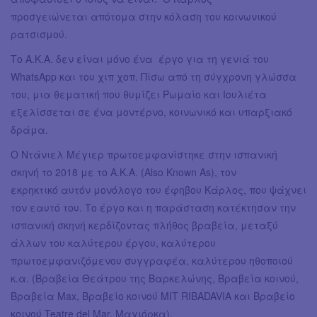
προσγειώνεται απότομα στην κόλαση του κοινωνικού
ρατσισμού.
Το Α.Κ.Α. δεν είναι μόνο ένα έργο για τη γενιά του
WhatsApp και του χιπ χοπ. Πίσω από τη σύγχρονη γλώσσα
του, μια θεματική που θυμίζει Ρωμαίο και Ιουλιέτα
εξελίσσεται σε ένα μοντέρνο, κοινωνικό και υπαρξιακό
δράμα.
Ο Ντάνιελ Μέγιερ πρωτοεμφανίστηκε στην ισπανική
σκηνή το 2018 με το Α.Κ.Α. (Also Known As), τον
εκρηκτικό αυτόν μονόλογο του έφηβου Κάρλος, που ψάχνει
τον εαυτό του. Το έργο και η παράσταση κατέκτησαν την
ισπανική σκηνή κερδίζοντας πλήθος βραβεία, μεταξύ
άλλων του καλύτερου έργου, καλύτερου
πρωτοεμφανιζόμενου συγγραφέα, καλύτερου ηθοποιού
κ.α. (Βραβεία Θεάτρου της Βαρκελώνης, Βραβεία κοινού,
Βραβεία Max, Βραβείο κοινού MIT RIBADAVIA και Βραβείο
κοινού Teatre del Mar, Μαγιόρκα).