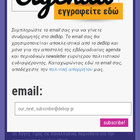
ΕΙΚΑΣΤΙΚΑ
Ομαδική έκθεση | Προσωρινά για Πάντα
ΕΙΚΑΣΤΙΚΑ
Αργύρης Ραλλιάς | Λιτανεία
Συμπληρώστε το email σας για να γίνετε
συνδρομητής στο deBόp. Το email σας θα
χρησιμοποιείται αποκλειστικά από το deBόp και
ΕΙΚΑΣΤΙΚΑ
Θανάσης Λάλας-Κώστας Τσόκλης - Συνομιλώντας με
μόνο για την αποστολή της εβδομαδιαίας agenda
εικόνες και λέξεις
και περιοδικών newsletter ευρύτερου πολιτιστικού
ενδιαφέροντος. Καταχωρώντας εδώ το email σας,
αποδέχεστε την
πολιτική απορρήτου
μας.
ΘΕΑΤΡΟ / ΧΟΡΟΣ
«Μήδεια» του Ευριπίδη | Σκην.: Nikita Milivojević
email:
ΜΟΥΣΙΚΗ
9o Φεστιβάλ Στρογγύλη στη Σαντορίνη
ΘΕΑΤΡΟ / ΧΟΡΟΣ
«Ίων» του Ευρυπίδη
ΜΟΥΣΙΚΗ
Οι Λόγος Τιμής σε πανελλαδική περιοδεία για την