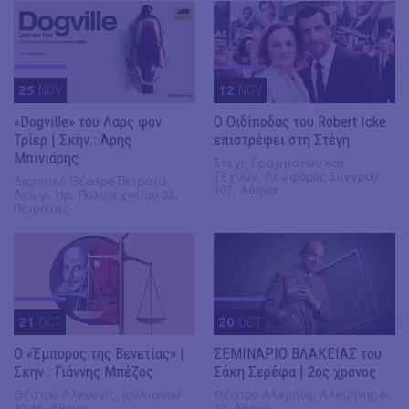
25
NOV
12
NOV
«Dogville» του Λαρς φον
O Οιδίποδας του Robert Icke
Τρίερ | Σκην.: Άρης
επιστρέφει στη Στέγη
Μπινιάρης
Στέγη Γραμμάτων και
Τεχνών, Λεωφόρος Συγγρού
Δημοτικό Θέατρο Πειραιά,
107, Αθήνα
Λεωφ. Ηρ. Πολυτεχνείου 32,
Πειραιάς
21
OCT
20
OCT
Ο «Έμπορος της Βενετίας» |
ΣΕΜΙΝΑΡΙΟ ΒΛΑΚΕΙΑΣ του
Σκην.: Γιάννης Μπέζος
Σάκη Σερέφα | 2ος χρόνος
Θέατρο Αλκυονίς, Ιουλιανού
Θέατρο Αλκμήνη, Αλκμήνης 8-
42-46, Αθήνα
12, Αθήνα