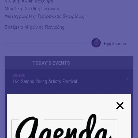
Κίνηση: Αλίκη Καζούρη
Μουσική: Στάθης Ιωάννου
Φωτογραφίες: Πάτροκλος Σκαφίδας
Παίζει
ο Μιχάλης Πανάδης
Έφη Χρυσού
→
TODAY'S EVENTS
ΜΟΥΣΙΚΗ
16o Samos Young Artists Festival
OUTDΟORS
ANILIO PARK FESTIVAL 2026
ΘΕΑΤΡΟ / ΧΟΡΟΣ
«ΑΗ ΛΑΟΣ» | Ένα σκηνικό ρέκβιεμ για την ήττα ενός
λαού