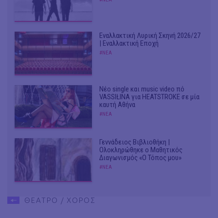
Εναλλακτική Λυρική Σκηνή 2026/27
| Εναλλακτική Εποχή
#ΝΕΑ
Νέο single και music video πό
VASSIŁINA για HEATSTROKE σε μία
καυτή Αθήνα
#ΝΕΑ
Γεννάδειος Βιβλιοθήκη |
Ολοκληρώθηκε ο Μαθητικός
Διαγωνισμός «Ο Τόπος μου»
#ΝΕΑ
ΘΕΑΤΡΟ / ΧΟΡΟΣ