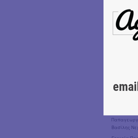
διεισδυτικό
Μια θεατρικ
Γεωργαλά κα
για πέντε Δ
Ταυτότητα
Κείμενο: Β
Σκηνοθεσία
Σχεδιασμός
Σκηνογραφί
Μουσική επ
emai
Φωτογραφίε
Παίζουν:
Δημήτρης 
Δερτιλης Νί
Παπαγεωργί
Βασίλης Νε
Εταιρία Πα