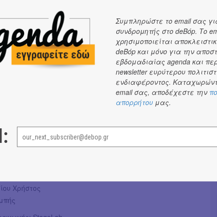
, εξερευνά ανθρώπινες σχέσεις σε τεντωμένο σκοινί.
Συμπληρώστε το email σας γι
ή -υποκριτική και σκηνοθετική- σύμπραξη των Δημήτρη
συνδρομητής στο deBόp. Το em
ι Νίκου Δερτιλή στο θέατρο 104, από τις 6 Οκτωβρίου,
χρησιμοποιείται αποκλειστικ
ευτερότριτα.
deBόp και μόνο για την αποσ
εβδομαδιαίας agenda και πε
 παράστασης:
newsletter ευρύτερου πολιτιστ
ασίλης Μαυρογεωργίου
ενδιαφέροντος. Καταχωρώντ
: Νίκος Δερτιλής, Δημητρης Γεωργαλας
email σας, αποδέχεστε την
πο
 φωτισμών: Βασίλης Αποστολάτος
απορρήτου
μας.
α κοστούμια: Μαρία Βασιλάκη
ιμέλεια: Σαβέριος Στόλλας
l:
ς: Νίκος Καρντάσης
Γεωργαλάς
κος
ου Χρήστος
μπής
ραγωγής: StageLab