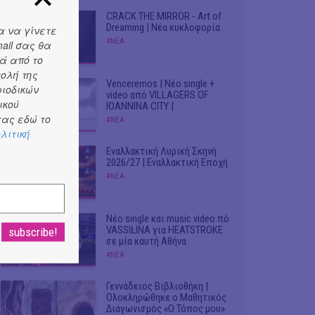
CRACK THE MIRROR - Art of
Dreaming | Νέα κυκλοφορία
α να γίνετε
#ΝΕΑ
ail σας θα
ά από το
τολή της
Venceremos | Νέο single +
ριοδικών
video από VILLAGERS OF
ικού
IOANNINA CITY |
ας εδώ το
#ΝΕΑ
λιτική
Εναλλακτική Λυρική Σκηνή
2026/27 | Εναλλακτική Εποχή
#ΝΕΑ
Νέο single και music video πό
VASSIŁINA για HEATSTROKE
σε μία καυτή Αθήνα
#ΝΕΑ
Γεννάδειος Βιβλιοθήκη |
Ολοκληρώθηκε ο Μαθητικός
Διαγωνισμός «Ο Τόπος μου»