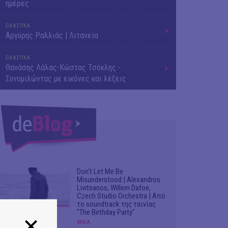
ημέρες
ΕΙΚΑΣΤΙΚΑ
Αργύρης Ραλλιάς | Λιτανεία
ΕΙΚΑΣΤΙΚΑ
Θανάσης Λάλας-Κώστας Τσόκλης -
Συνομιλώντας με εικόνες και λέξεις
Don't Let Me Be
Misunderstood | Alexandros
Livitsanos, Willem Dafoe,
Czech Studio Orchestra | Από
το soundtrack της ταινίας
"The Birthday Party"
#ΝΕΑ