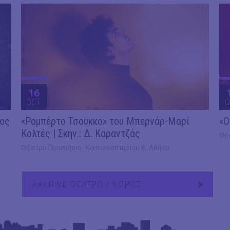
16
OCT
O
2ος
«Ρομπέρτο Τσούκκο» του Μπερνάρ-Μαρί
«Ο
Κολτές | Σκην.: Δ. Καραντζάς
Θέ
Θέατρο Προσκήνιο, Καπνοκοπτηρίου 8, Αθήνα
ARCHIVE ΘΕΑΤΡΟ / ΧΟΡΟΣ