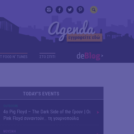
T FOOD N' TUNES
ΣΤΟ ΣΠΙΤΙ
TODAY'S EVENTS
OUTDΟORS
4ο Pig Floyd – The Dark Side of the Γρουν | Οι
Pink Floyd συναντούν… τη γουρνοπούλα
ΜΟΥΣΙΚΗ