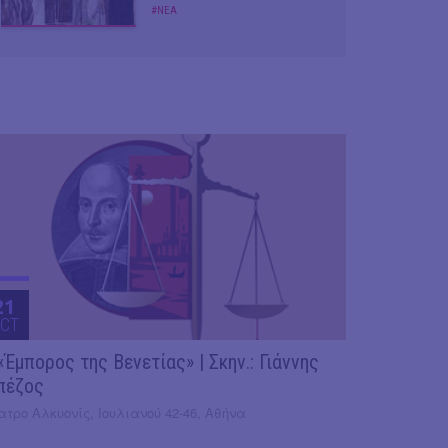
#ΝΕΑ
21
CT
«Έμπορος της Βενετίας» | Σκην.: Γιάννης
πέζος
τρο Αλκυονίς, Ιουλιανού 42-46, Αθήνα