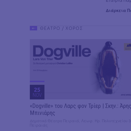
Διάρκεια 
ΘΕΑΤΡΟ / ΧΟΡΟΣ
25
NOV
«Dogville» του Λαρς φον Τρίερ | Σκην.: Άρη
Μπινιάρης
Δημοτικό Θέατρο Πειραιά, Λεωφ. Ηρ. Πολυτεχνείου 3
Πειραιάς