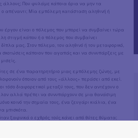
υς άλλους; Που φυλάμε κάποια όρια να μην τα
 ο απέναντι; Μία εμπόλεμη κατάσταση αληθινή ή
ου έργου είναι ο πόλεμος που μπορεί να συμβαίνει τώρα
λη στιγμή κάπου ή ο πόλεμος που συμβαίνει
δίπλα μας. Στον πόλεμο, τον αληθινό ή τον μεταφορικό,
α σκοτώσεις κάποιον που αγαπάς και να συνυπάρξεις με
 μισείς.
ώτες σε ένα παρατηρητήριο μιας εμπόλεμης ζώνης, με
λοφονούν όποιον από τους «άλλους» περάσει από εκεί.
ι τόσο διαφορετικοί μεταξύ τους, που δεν αντέχουν ο
λλον αλλά πρέπει να συνυπάρχουν σε μια θανάσιμη
μόνο κοινό την σημαία τους, ένα ζευγάρι κιάλια, ένα
γα μπισκότα.
 όταν ξαφνικά ο εχθρός τούς κάνει από θύτες θύματα;
ου Βασίλη Μαυρογεωργίου ανεβαίνει για πρώτη φορά
ή σκηνή. Αντιπολεμικό. Ωμό. Αντιρατσιστικό. Βαθιά