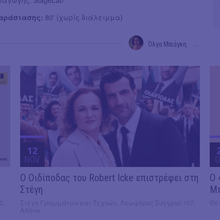
Παράστασης:
80' (χωρίς διάλειμμα)
Όλγα Μπιάγκη
→
12
NOV
O
ς
O Οιδίποδας του Robert Icke επιστρέφει στη
Ο 
Στέγη
Μ
2,
Στέγη Γραμμάτων και Τεχνών, Λεωφόρος Συγγρού 107,
Θέα
Αθήνα