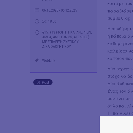
κοιτάμε το
παραβιάσει
06.10.2025
- 06.12.2025
συμβολική;
Σα: 18.00
Η συνθήκη τ
€15, €13 (ΦΟΙΤΗΤΙΚΑ, ΑΝΕΡΓΩΝ,
ή κάποια άλ
ΑΜΕΑ, ΑΝΩ ΤΩΝ 65, ΑΤΕΛΕΙΕΣ)
ΜΕ ΕΠΙΔΕΙΞΗ ΣΧΕΤΙΚΟΥ
καθημερινά 
ΔΙΚΑΙΟΛΟΓΗΤΙΚΟΥ
καλείσαι ν
κάποιον που
WebLink
Δύο στρατι
στόχο να δο
Δύο άνθρωπο
ένας τον ά
ρουτίνα με 
όπλο και λί
Τι θα γίνει
Ένα έργο τ
στη θεατρικ