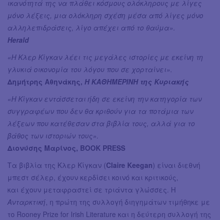
ικανότητά της να πλάθει κόσμους ολόκληρους με λίγες
μόνο λέξεις, μια ολόκληρη σχέση μέσα από λίγες μόνο
αλληλεπιδράσεις, λίγο απέχει από το θαύμα».
Herald
«Η Κλερ Κίγκαν λέει τις μεγάλες ιστορίες με εκείνη τη
γλυκιά οικονομία του λόγου που σε χορταίνει».
Δημήτρης Αθηνάκης,
Η ΚΑΘΗΜΕΡΙΝΗ της Κυριακής
«Η Κίγκαν εντάσσεται ήδη σε εκείνη την κατηγορία των
συγγραφέων που δεν θα κριθούν για τα ποτάμια των
λέξεων που κατέθεσαν στα βιβλία τους, αλλά για το
βάθος των ιστοριών τους».
Διονύσης Μαρίνος, BOOK PRESS
Τα βιβλία της Κλερ Κίγκαν (
Claire Keegan
) είναι διεθνή
μπεστ σέλερ, έχουν κερδίσει κοινό και κριτικούς,
και έχουν μεταφραστεί σε τριάντα γλώσσες. Η
Ανταρκτική
, η πρώτη της συλλογή διηγημάτων τιμήθηκε με
το Rooney Prize for Irish Literature και η δεύτερη συλλογή της