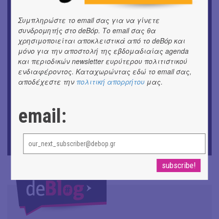
εικόνες και λέξεις
Συμπληρώστε το email σας για να γίνετε
ΚΙΝ/ΦΟΣ
συνδρομητής στο deBόp. Το email σας θα
Οι γαλλικές ταινίες του 16ου Athens Open Air Film
χρησιμοποιείται αποκλειστικά από το deBόp και
Festival
μόνο για την αποστολή της εβδομαδιαίας agenda
και περιοδικών newsletter ευρύτερου πολιτιστικού
ΘΕΑΤΡΟ / ΧΟΡΟΣ
ενδιαφέροντος. Καταχωρώντας εδώ το email σας,
«Μήδεια» του Ευριπίδη | Σκην.: Nikita Milivojević
αποδέχεστε την
πολιτική απορρήτου
μας.
ΜΟΥΣΙΚΗ
9o Φεστιβάλ Στρογγύλη στη Σαντορίνη
email:
ΕΙΚΑΣΤΙΚΑ
ΧΟΡΩΝ ΧΩΡΟΣ στον Εκθεσιακό Χώρο του Αρχαίου
Θέατρου Επιδαύρου