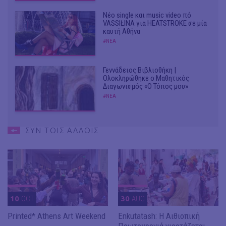
Νέο single και music video πό
VASSIŁINA για HEATSTROKE σε μία
καυτή Αθήνα
#ΝΕΑ
Γεννάδειος Βιβλιοθήκη |
Ολοκληρώθηκε ο Μαθητικός
Διαγωνισμός «Ο Τόπος μου»
#ΝΕΑ
ΣΥΝ ΤΟΙΣ ΑΛΛΟΙΣ
10
OCT
30
AUG
Printed* Athens Art Weekend
Enkutatash: Η Αιθιοπική
Πρωτοχρονιά γιορτάζεται