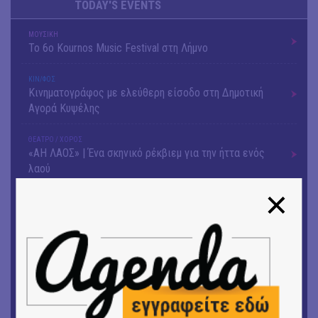
TODAY'S EVENTS
ΜΟΥΣΙΚΗ
Το 6ο Kournos Music Festival στη Λήμνο
ΚΙΝ/ΦΟΣ
Κινηματογράφος με ελεύθερη είσοδο στη Δημοτική
Αγορά Κυψέλης
ΘΕΑΤΡΟ / ΧΟΡΟΣ
«ΑΗ ΛΑΟΣ» | Ένα σκηνικό ρέκβιεμ για την ήττα ενός
λαού
ΕΙΚΑΣΤΙΚΑ
Ομαδική έκθεση | Προσωρινά για Πάντα
ΕΙΚΑΣΤΙΚΑ
Αργύρης Ραλλιάς | Λιτανεία
ΕΙΚΑΣΤΙΚΑ
Θανάσης Λάλας-Κώστας Τσόκλης - Συνομιλώντας με