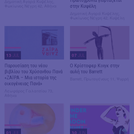
Δημοτική Αγορά Κυψέλης,
Φωκίωνος Νέγρη 42, Αθήνα
στην Κυψέλη
Δημοτική Αγορά Κυψέλης,
Φωκίωνος Νέγρη 42, Κυψέλη
13
JUL
07
JUL
Παρουσίαση του νέου
O Κρίστοφερ Κινγκ στην
βιβλίου του Χρύσανθου Πανά
αυλή του Barrett
«ΖΑΪΡΑ – Μια ιστορία της
Barrett, Πρωτογένους 11, Ψυρρή
οικογένειας Πανά»
Λεωφόρος Γαλατσίου 73,
Αθήνα
01
JUL
30
JUN