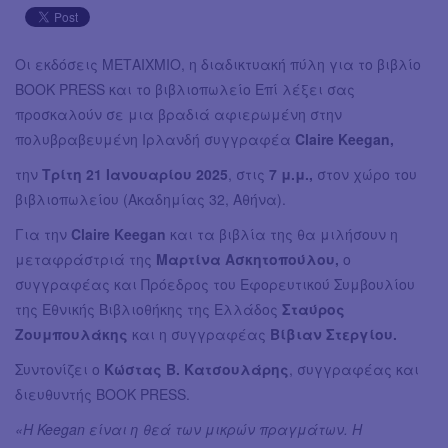
Οι εκδόσεις ΜΕΤΑΙΧΜΙΟ, η διαδικτυακή πύλη για το βιβλίο
BOOK PRESS και το βιβλιοπωλείο Επί λέξει σας
προσκαλούν σε μια βραδιά αφιερωμένη στην
πολυβραβευμένη Ιρλανδή συγγραφέα
Claire Keegan,
την
Τρίτη 21 Ιανουαρίου 2025
, στις
7 μ.μ.,
στον χώρο του
βιβλιοπωλείου (Ακαδημίας 32, Αθήνα).
Για την
Claire Keegan
και τα βιβλία της θα μιλήσουν η
μεταφράστριά της
Μαρτίνα Ασκητοπούλου,
ο
συγγραφέας και Πρόεδρος του Εφορευτικού Συμβουλίου
της Εθνικής Βιβλιοθήκης της Ελλάδος
Σταύρος
Ζουμπουλάκης
και η συγγραφέας
Βίβιαν Στεργίου.
Συντονίζει ο
Κώστας Β. Κατσουλάρης
, συγγραφέας και
διευθυντής BOOK PRESS.
«Η Keegan είναι η θεά των μικρών πραγμάτων. Η