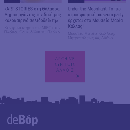
«ART STORIES στη Θάλασσα:
Under the Moonlight: Το πιο
Δημιουργώντας τον δικό μας
ατμοσφαιρικό museum party
καλοκαιρινό σελιδοδείκτη»
έρχεται στο Μουσείο Μαρία
Κάλλας!
Κεντρικό κτήριο του ΜΙΕΤ στην
Πλάκα, Θουκυδίδου 13, Πλάκα.
Μουσείο Μαρία Κάλλας,
Μητροπόλεως 44, Αθήνα
ARCHIVE
ΣΥΝ ΤΟΙΣ
ΑΛΛΟΙΣ