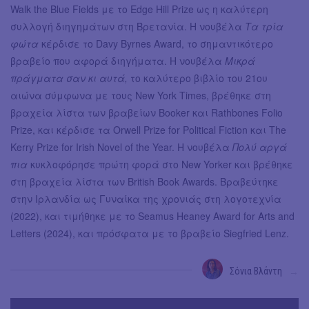
Walk the Blue Fields με το Edge Hill Prize ως η καλύτερη
συλλογή διηγημάτων στη Βρετανία. Η νουβέλα
Τα τρία
φώτα
κέρδισε το Davy Byrnes Award, το σημαντικότερο
βραβείο που αφορά διηγήματα. Η νουβέλα
Μικρά
πράγματα σαν κι αυτά,
το καλύτερο βιβλίο του 21ου
αιώνα σύμφωνα με τους New York Times, βρέθηκε στη
βραχεία λίστα των βραβείων Booker και Rathbones Folio
Prize, και κέρδισε τα Orwell Prize for Political Fiction και The
Kerry Prize for Irish Novel of the Year. Η νουβέλα
Πολύ αργά
πια
κυκλοφόρησε πρώτη φορά στο New Yorker και βρέθηκε
στη βραχεία λίστα των British Book Awards. Βραβεύτηκε
στην Ιρλανδία ως Γυναίκα της χρονιάς στη λογοτεχνία
(2022), και τιμήθηκε με το Seamus Heaney Award for Arts and
Letters (2024), και πρόσφατα με το βραβείο Siegfried Lenz.
Σόνια Βλάντη
→