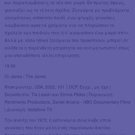
και παραλαμβάνεις το νέο σου μωρό. Εκ πρώτης όψεως,
φαντάζει ως το τέλειο σχέδιο. Ζευγάρια με προβλήματα
γονιμότητας αποκτούν παιδί, ενώ φτωχές γυναίκες
λαμβάνουν αρκετά χρήματα για να πληρώσουν το
σχολείο των παιδιών τους ή ν’ αγοράσουν ένα μικρό σπίτι.
Αλλά με τόσα ηθικά ζητήματα που προκύπτουν, μπορεί στ’
αλήθεια η παρένθετη μητρότητα να αντιμετωπιστεί όπως
μια οποιαδήποτε άλλη επιχείρηση;
19:30
Οι Janes / The Janes
Ντοκιμαντέρ, USA, 2022, 101 ’| DCP, Έγχρ., με ήχο |
Σκηνοθεσία: Tia Lessin και Emma Pildes | Παραγωγή:
Pentimento Productions, Daniel Arcana - HBO Documentary Films
| Διανομή: Vodafone TV
Την άνοιξη του 1972, η αστυνομία συνέλαβε επτά
γυναίκες που ήταν μέλη ενός παράνομου δικτύου.