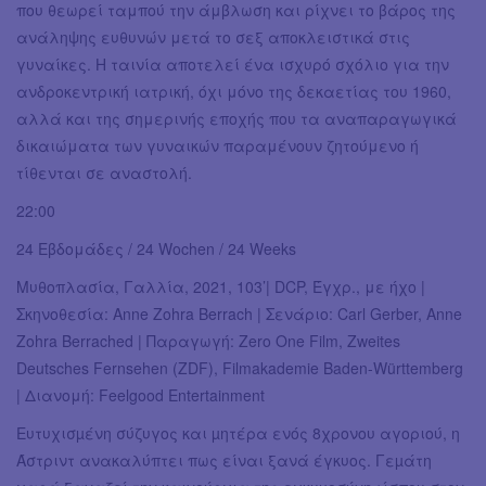
που θεωρεί ταμπού την άμβλωση και ρίχνει το βάρος της
ανάληψης ευθυνών μετά το σεξ αποκλειστικά στις
γυναίκες. Η ταινία αποτελεί ένα ισχυρό σχόλιο για την
ανδροκεντρική ιατρική, όχι μόνο της δεκαετίας του 1960,
αλλά και της σημερινής εποχής που τα αναπαραγωγικά
δικαιώματα των γυναικών παραμένουν ζητούμενο ή
τίθενται σε αναστολή.
22:00
24 Εβδομάδες / 24 Wochen / 24 Weeks
Μυθοπλασία, Γαλλία, 2021, 103’| DCP, Έγχρ., με ήχο |
Σκηνοθεσία: Anne Zohra Berrach | Σενάριο: Carl Gerber, Anne
Zohra Berrached | Παραγωγή: Zero One Film, Zweites
Deutsches Fernsehen (ZDF), Filmakademie Baden-Württemberg
| Διανομή: Feelgood Entertainment
Eυτυχισµένη σύζυγος και µητέρα ενός 8χρονου αγοριού, η
Άστριντ ανακαλύπτει πως είναι ξανά έγκυος. Γεµάτη