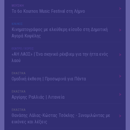
ΜΟΥΣΙΚΗ
Το 6ο Kournos Music Festival στη Λήμνο
ΚΙΝ/ΦΟΣ
Κινηματογράφος με ελεύθερη είσοδο στη Δημοτική
Αγορά Κυψέλης
ΘΕΑΤΡΟ / ΧΟΡΟΣ
«ΑΗ ΛΑΟΣ» | Ένα σκηνικό ρέκβιεμ για την ήττα ενός
λαού
ΕΙΚΑΣΤΙΚΑ
Ομαδική έκθεση | Προσωρινά για Πάντα
ΕΙΚΑΣΤΙΚΑ
Αργύρης Ραλλιάς | Λιτανεία
ΕΙΚΑΣΤΙΚΑ
Θανάσης Λάλας-Κώστας Τσόκλης - Συνομιλώντας με
εικόνες και λέξεις