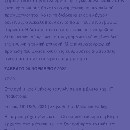
χαρά ξαναζεί την καινούργια της εγκυµοσύνη ώσπου στον
έκτο µήνα κύησης έρχεται αντιµέτωπη µε µια σκληρή
πραγµατικότητα. Κατά τη διάρκεια ενός ελέγχου
ρουτίνας, ανακαλύπτουν ότι το παιδί τους είναι βαριά
άρρωστο. Η Άστριντ είναι αντιµέτωπη µε ένα φοβερό
δίληµµα που σύµφωνα µε τον γερµανικό νόµο είναι δική
της ευθύνη η τελική επιλογή. Μια κινηματογραφική
πρόταση που αναδεικνύει τις εύθραυστες διαστάσεις
ανάμεσα στην ιατρική και τη μητρότητα.
ΣΑΒΒΑΤΟ 26 ΝΟΕΜΒΡΙΟΥ 2022
17:30
Επιλογή μικρού μήκους ταινιών σε επιμέλεια της HF
Productions.
Frimas, 19’, USA, 2021 | Σκηνοθεσία: Marianne Farley,
Η έκτρωση έχει γίνει και πάλι ποινικό αδίκημα, η Κάρα
έρχεται αντιμέτωπη με μια ζοφερή πραγματικότητα.