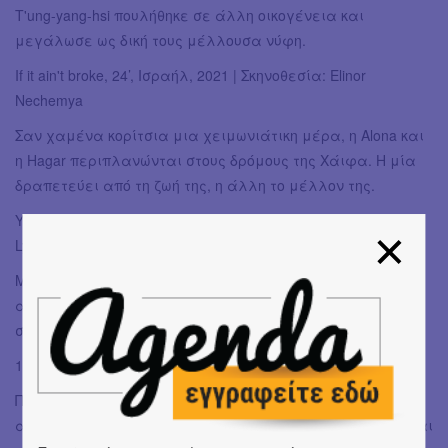
T'ung-yang-hsi πουλήθηκε σε άλλη οικογένεια και
μεγάλωσε ως δική τους μέλλουσα νύφη.
If it ain't broke, 24’, Ισραήλ, 2021 | Σκηνοθεσία: Elinor
Nechemya
Σαν χαμένα κορίτσια μια χειμωνιάτικη μέρα, η Alona και
η Hagar περιπλανώνται στους δρόμους της Χάιφα. Η μία
δραπετεύει από τη ζωή της, η άλλη το μέλλον της.
You’re Fit, Κινούμενο Σχέδιο, 2’25, UK, 2019 | Σκηνοθεσία:
Lydia Reid
Μπλε καυτό παντελόνι, αλμυρός ιδρώτας και πολλή
αγάπη. Το You're Fit εξερευνά τι πραγματικά συμβαίνει
στο γυμναστήριο με χιουμοριστικό και αυθάδικο τρόπο.
19:30
ΠΑΝΕΛ με θέμα «Τα αναπαραγωγικά δικαιώματα, η
αυτοδιάθεση του σώματος και ο ρόλος της τηλεόρασης και