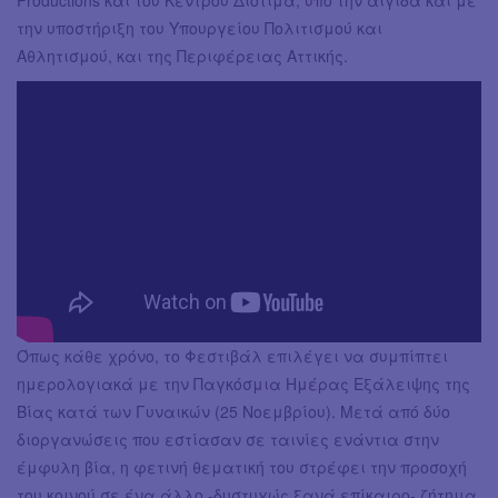
Productions και του Κέντρου Διοτίμα, υπό την αιγίδα και με
την υποστήριξη του Υπουργείου Πολιτισμού και
Αθλητισμού, και της Περιφέρειας Αττικής.
Όπως κάθε χρόνο, το Φεστιβάλ επιλέγει να συμπίπτει
ημερολογιακά με την Παγκόσμια Ημέρας Εξάλειψης της
Βίας κατά των Γυναικών (25 Νοεμβρίου). Μετά από δύο
διοργανώσεις που εστίασαν σε ταινίες ενάντια στην
έμφυλη βία, η φετινή θεματική του στρέφει την προσοχή
του κοινού σε ένα άλλο -δυστυχώς ξανά επίκαιρο- ζήτημα.