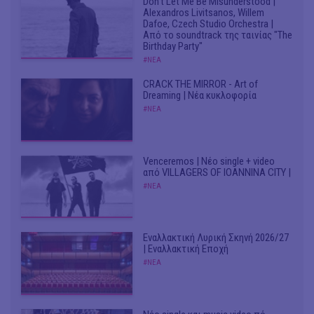
Don't Let Me Be Misunderstood |
Alexandros Livitsanos, Willem
Dafoe, Czech Studio Orchestra |
Από το soundtrack της ταινίας "The
Birthday Party"
#ΝΕΑ
CRACK THE MIRROR - Art of
Dreaming | Νέα κυκλοφορία
#ΝΕΑ
Venceremos | Νέο single + video
από VILLAGERS OF IOANNINA CITY |
#ΝΕΑ
Εναλλακτική Λυρική Σκηνή 2026/27
| Εναλλακτική Εποχή
#ΝΕΑ