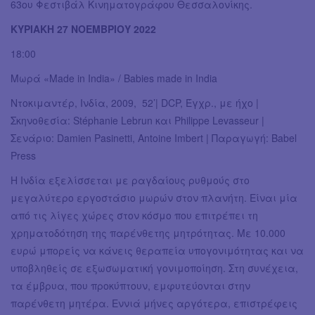
63ου Φεστιβάλ Κινηματογράφου Θεσσαλονίκης.
ΚΥΡΙΑΚΗ 27 ΝΟΕΜΒΡΙΟΥ 2022
18:00
Μωρά «Made in India» / Babies made in India
Ντοκιμαντέρ, Ινδία, 2009, 52’| DCP, Έγχρ., με ήχο |
Σκηνοθεσία: Stéphanie Lebrun και Philippe Levasseur |
Σενάριο: Damien Pasinetti, Antoine Imbert | Παραγωγή: Babel
Press
Η Ινδία εξελίσσεται με ραγδαίους ρυθμούς στο
μεγαλύτερο εργοστάσιο μωρών στον πλανήτη. Είναι μία
από τις λίγες χώρες στον κόσμο που επιτρέπει τη
χρηματοδότηση της παρένθετης μητρότητας. Με 10.000
ευρώ μπορείς να κάνεις θεραπεία υπογονιμότητας και να
υποβληθείς σε εξωσωματική γονιμοποίηση. Στη συνέχεια,
τα έμβρυα, που προκύπτουν, εμφυτεύονται στην
παρένθετη μητέρα. Εννιά μήνες αργότερα, επιστρέφεις