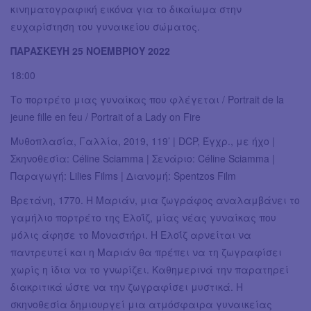
κινηματογραφική εικόνα για το δικαίωμα στην
ευχαρίστηση του γυναικείου σώματος.
ΠΑΡΑΣΚΕΥΗ 25 ΝΟΕΜΒΡΙΟΥ 2022
18:00
Το πορτρέτο μιας γυναίκας που φλέγεται / Portrait de la
jeune fille en feu / Portrait of a Lady on Fire
Μυθοπλασία, Γαλλία, 2019, 119’ | DCP, Έγχρ., με ήχο |
Σκηνοθεσία: Céline Sciamma | Σενάριο: Céline Sciamma |
Παραγωγή: Lilies Films | Διανομή: Spentzos Film
Βρετάνη, 1770. Η Μαριάν, μια ζωγράφος αναλαμβάνει το
γαμήλιο πορτρέτο της Ελοΐζ, μίας νέας γυναίκας που
μόλις άφησε το Μοναστήρι. Η Ελοΐζ αρνείται να
παντρευτεί και η Μαριάν θα πρέπει να τη ζωγραφίσει
χωρίς η ίδια να το γνωρίζει. Καθημερινά την παρατηρεί
διακριτικά ώστε να την ζωγραφίσει μυστικά. Η
σκηνοθεσία δημιουργεί μια ατμόσφαιρα γυναικείας