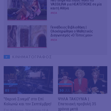
Νέο single και music video πό
VASSIŁINA για HEATSTROKE σε μία
καυτή Αθήνα
#ΝΕΑ
Γεννάδειος Βιβλιοθήκη |
Ολοκληρώθηκε ο Μαθητικός
Διαγωνισμός «Ο Τόπος μου»
#ΝΕΑ
ΚΙΝΗΜΑΤΟΓΡΑΦΟΣ
05
SEP
30
JUL
"Θερινό Σινεμά" στο Επί
ΨΗΛΑ ΤΑΚΟΥΝΙΑ |
Κολωνώ και τον Σεπτέμβρη!
Επετειακή προβολή 35
χρόνια μετά
Επί Κολωνώ, Ναυπλίου 12 &