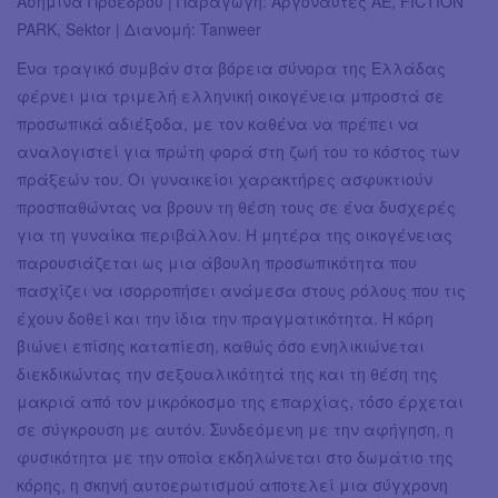
Ασημίνα Προέδρου | Παραγωγή: Αργοναύτες ΑΕ, FICTION
PARK, Sektor | Διανομή: Tanweer
Ένα τραγικό συμβάν στα βόρεια σύνορα της Ελλάδας
φέρνει μια τριμελή ελληνική οικογένεια μπροστά σε
προσωπικά αδιέξοδα, με τον καθένα να πρέπει να
αναλογιστεί για πρώτη φορά στη ζωή του το κόστος των
πράξεών του. Οι γυναικείοι χαρακτήρες ασφυκτιούν
προσπαθώντας να βρουν τη θέση τους σε ένα δυσχερές
για τη γυναίκα περιβάλλον. Η μητέρα της οικογένειας
παρουσιάζεται ως μια άβουλη προσωπικότητα που
πασχίζει να ισορροπήσει ανάμεσα στους ρόλους που τις
έχουν δοθεί και την ίδια την πραγματικότητα. Η κόρη
βιώνει επίσης καταπίεση, καθώς όσο ενηλικιώνεται
διεκδικώντας την σεξουαλικότητά της και τη θέση της
μακριά από τον μικρόκοσμο της επαρχίας, τόσο έρχεται
σε σύγκρουση με αυτόν. Συνδεόμενη με την αφήγηση, η
φυσικότητα με την οποία εκδηλώνεται στο δωμάτιο της
κόρης, η σκηνή αυτοερωτισμού αποτελεί μια σύγχρονη