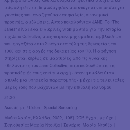
Χρησιμοποιώντας κωδικά ονόματα, ψεύτικα στοιχεία και
ασφαλή σπίτια, δημιούργησαν μια υπόγεια υπηρεσία για
γυναίκες που αναζητούσαν ασφαλείς, οικονομικά
προσιτές, αμβλώσεις. Αυτοαποκαλούνταν JANE. Το "The
Janes" είναι ένα ειλικρινές ντοκιμαντέρ για την ιστορία
της Jane Collective, μιας παράνομης ομάδας αμβλώσεων
που εργαζόταν στο Σικάγο στα τέλη της δεκαετίας του
1960 και στις αρχές της δεκαετίας του '70. Η αφήγηση
στηρίζεται κυρίως σε μαρτυρίες από τις γυναίκες
εθελόντριες του Jane Collective, παρακολουθώντας τις
προσπάθειές τους από την αρχή - όταν η ομάδα ήταν
απλώς μια υπηρεσία παραπομπής - μέχρι τις τελευταίες
μέρες τους που μάχονταν με την επιβολή του νόμου.
21:30
Άκουσέ με / Listen - Special Screening
Μυθοπλασία, Ελλάδα, 2022, 108’| DCP, Έγχρ., με ήχο |
Σκηνοθεσία: Μαρία Ντούζα | Σενάριο: Μαρία Ντούζα |