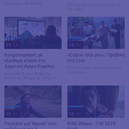
Λένορμαν 94, Αθήνα
Σε θερινά σινεμά σε όλη την
Ελλάδα
29
JUL
26
JUL
Κινηματογράφος με
«Στάσου πλάι μου» | Προβολή
ελεύθερη είσοδο στη
στη Στοά
Δημοτική Αγορά Κυψέλης
ΣΤΟΑ Culture, Πεσμαζόγλου 5
& Σταδίου
Δημοτική Αγορά Κυψέλης,
Φωκίωνος Νέγρη 42, Κυψέλη
25
JUL
22
JUL
Ραντεβού για "θερινό" στον
KINO Athens - THE DEER