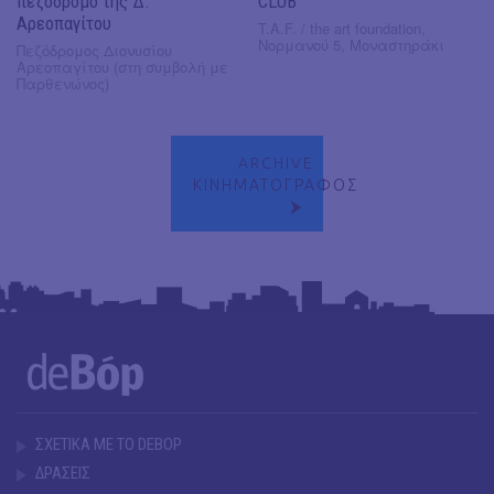
πεζόδρομο της Δ.
CLUB
Αρεοπαγίτου
T.A.F. / the art foundation,
Νορμανού 5, Μοναστηράκι
Πεζόδρομος Διονυσίου
Αρεοπαγίτου (στη συμβολή με
Παρθενώνος)
ARCHIVE
ΚΙΝΗΜΑΤΟΓΡΑΦΟΣ
ΣΧΕΤΙΚΑ ΜΕ ΤΟ DEBOP
ΔΡΑΣΕΙΣ