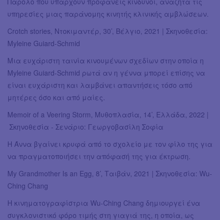
Παρόλο που υπάρχουν προφανείς κίνδυνοι, αναζητά τις
υπηρεσίες μιας παράνομης κινητής κλινικής αμβλώσεων.
Crotch stories, Ντοκιμαντέρ, 30’, Βέλγιο, 2021 | Σκηνοθεσία:
Myleine Guiard-Schmid
Μια ευχάριστη ταινία κινουμένων σχεδίων στην οποία η
Myleine Guiard-Schmid ρωτά αν η γέννα μπορεί επίσης να
είναι ευχάριστη και λαμβάνει απαντήσεις τόσο από
μητέρες όσο και από μαίες.
Memoir of a Veering Storm, Μυθοπλασία, 14’, Ελλάδα, 2022 |
Σκηνοθεσία - Σενάριο: Γεωργοβασίλη Σοφία
Η Άννα βγαίνει κρυφά από το σχολείο με τον φίλο της για
να πραγματοποιήσει την απόφασή της για έκτρωση.
My Grandmother Is an Egg, 8’, Ταιβάν, 2021 | Σκηνοθεσία: Wu-
Ching Chang
Η κινηματογραφίστρια Wu-Ching Chang δημιουργεί ένα
συγκλονιστικό φόρο τιμής στη γιαγιά της, η οποία, ως