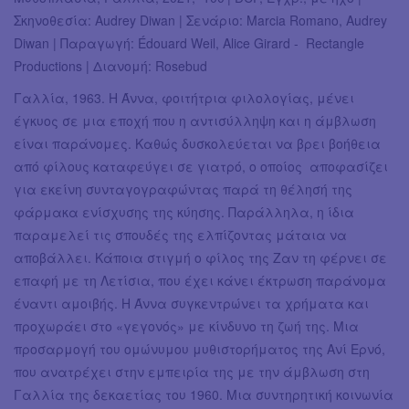
Σκηνοθεσία: Audrey Diwan | Σενάριο: Marcia Romano, Audrey
Diwan | Παραγωγή: Édouard Weil, Alice Girard - Rectangle
Productions | Διανομή: Rosebud
Γαλλία, 1963. Η Άννα, φοιτήτρια φιλολογίας, μένει
έγκυος σε μια εποχή που η αντισύλληψη και η άμβλωση
είναι παράνομες. Καθώς δυσκολεύεται να βρει βοήθεια
από φίλους καταφεύγει σε γιατρό, ο οποίος αποφασίζει
για εκείνη συνταγογραφώντας παρά τη θέλησή της
φάρμακα ενίσχυσης της κύησης. Παράλληλα, η ίδια
παραμελεί τις σπουδές της ελπίζοντας μάταια να
αποβάλλει. Κάποια στιγμή ο φίλος της Ζαν τη φέρνει σε
επαφή με τη Λετίσια, που έχει κάνει έκτρωση παράνομα
έναντι αμοιβής. Η Άννα συγκεντρώνει τα χρήματα και
προχωράει στο «γεγονός» με κίνδυνο τη ζωή της. Μια
προσαρμογή του ομώνυμου μυθιστορήματος της Ανί Ερνό,
που ανατρέχει στην εμπειρία της με την άμβλωση στη
Γαλλία της δεκαετίας του 1960. Μια συντηρητική κοινωνία