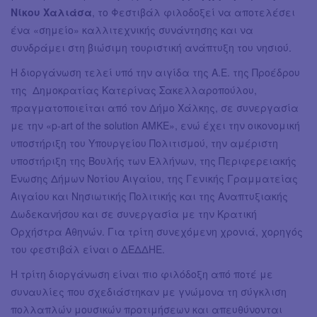
Νίκου Χαλιάσα
, το Φεστιβάλ φιλοδοξεί να αποτελέσει
ένα «σημείο» καλλιτεχνικής συνάντησης και να
συνδράμει στη βιώσιμη τουριστική ανάπτυξη του νησιού.
Η διοργάνωση τελεί υπό την αιγίδα της Α.Ε. της Προέδρου
της Δημοκρατίας Κατερίνας Σακελλαροπούλου,
πραγματοποιείται από τον Δήμο Χάλκης, σε συνεργασία
με την «p-art of the solution AΜKE», ενώ έχει την οικονομική
υποστήριξη του Υπουργείου Πολιτισμού, την αμέριστη
υποστήριξη της Βουλής των Ελλήνων, της Περιφερειακής
Ένωσης Δήμων Νοτίου Αιγαίου, της Γενικής Γραμματείας
Αιγαίου και Νησιωτικής Πολιτικής και της Αναπτυξιακής
Δωδεκανήσου και σε συνεργασία με την Κρατική
Ορχήστρα Αθηνών. Για τρίτη συνεχόμενη χρονιά, χορηγός
του φεστιβάλ είναι ο ΔΕΔΔΗΕ.
Η τρίτη διοργάνωση είναι πιο φιλόδοξη από ποτέ με
συναυλίες που σχεδιάστηκαν με γνώμονα τη σύγκλιση
πολλαπλών μουσικών προτιμήσεων και απευθύνονται