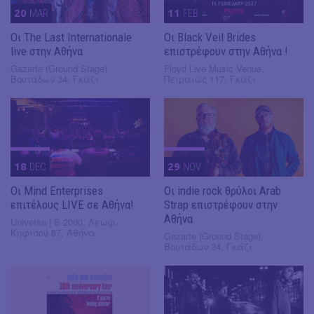
20
MAR
11
FEB
Οι The Last Internationale
Οι Black Veil Brides
live στην Αθήνα
επιστρέφουν στην Αθήνα !
Gazarte (Ground Stage),
Floyd Live Music Venue,
Βουτάδων 34, Γκάζι
Πειραιώς 117, Γκάζι
18
DEC
29
NOV
Οι Mind Enterprises
Οι indie rock θρύλοι Arab
επιτέλους LIVE σε Αθήνα!
Strap επιστρέφουν στην
Αθήνα
Universe | S-2000, Λεωφ.
Κηφισού 87, Αθήνα
Gazarte (Ground Stage),
Βουτάδων 34, Γκάζι