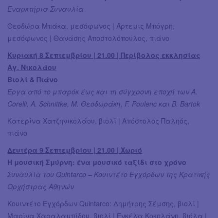
Εναρκτήρια Συναυλία
Θεοδώρα Μπάκα, μεσόφωνος | Άρτεμις Μπόγρη,
μεσόφωνος | Θανάσης Αποστολόπουλος, πιάνο
Κυριακή 8 Σεπτεμβρίου | 21.00 | Περίβολος εκκλησίας
Αγ. Νικολάου
Βιολί & Πιάνο
Έργα από το μπαρόκ έως και τη σύγχρονη εποχή των Α.
Corelli, Α. Schnittke, Μ. Θεοδωράκη, F. Poulenc και B. Bartok
Κατερίνα Χατζηνικολάου, βιολί | Απόστολος Παληός,
πιάνο
Δευτέρα 9 Σεπτεμβρίου | 21.00 | Χωριό
Η μουσική Σμύρνη: ένα μουσικό ταξίδι στο χρόνο
Συναυλία του Quintarco – Κουιντέτο Εγχόρδων της Κρατικής
Ορχήστρας Αθηνών
Κουιντέτο Εγχόρδων Quintarco: Δημήτρης Σέμσης, βιολί |
Μαρίνα Χαραλαμπίδου, βιολί | Ενκέλα Κοκολάνη, βιόλα |