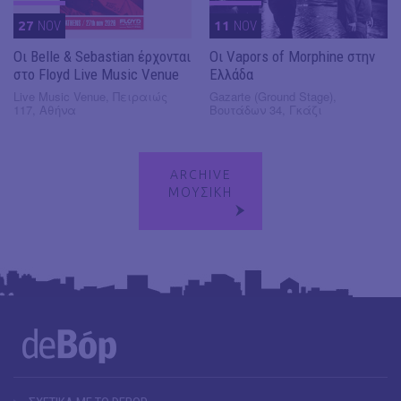
27
NOV
11
NOV
Οι Belle & Sebastian έρχονται
Οι Vapors of Morphine στην
στο Floyd Live Music Venue
Ελλάδα
Live Music Venue, Πειραιώς
Gazarte (Ground Stage),
117, Αθήνα
Βουτάδων 34, Γκάζι
ARCHIVE
ΜΟΥΣΙΚΗ