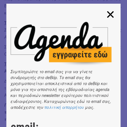
Βάνια Παπαδημητρίου, βιολοντσέλο | Τάκης Καπογιάννης,
κοντραμπάσο | Αλέκος Βρέτος, ενορχηστρώσεις/ούτι
Τρίτη 10 Σεπτεμβρίου | 21.00 | Οικία Δ. Κρεμαστινού
Συναυλία της Μικρής Ορχήστρας της Κρατικής Ορχήστρας
Αθηνών
Σολίστ: Νικόλαος Γαρουφαλίδης, βιολίΜουσική διεύθυνση:
Can Okan
Τετάρτη 11 Σεπτεμβρίου | 21.00 | Λιμάνι της Χάλκης
Αφιέρωμα στο Μίμη Πλέσσα
Συμπληρώστε το email σας για να γίνετε
συνδρομητής στο deBόp. Το email σας θα
Δημήτρης Μπάσης, τραγούδι | Μάλαμα Σεβαστού,
χρησιμοποιείται αποκλειστικά από το deBόp και
τραγούδι | Μικρή Ορχήστρα της Κρατικής Ορχήστρας
μόνο για την αποστολή της εβδομαδιαίας agenda
Αθηνών | Μουσική διεύθυνση: Νίκος Χαλιάσας
και περιοδικών newsletter ευρύτερου πολιτιστικού
ενδιαφέροντος. Καταχωρώντας εδώ το email σας,
Για περισσότερες πληροφορίες, το αναλυτικό
αποδέχεστε την
πολιτική απορρήτου
μας.
πρόγραμμα του Φεστιβάλ και βιογραφικά
των συντελεστών θα βρείτε
εδώ
.