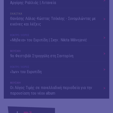
Αργύρης Ραλλιάς | Λιτανεία
ΕΙΚΑΣΤΙΚΑ
Θανάσης Λάλας-Κώστας Τσόκλης - Συνομιλώντας με
εικόνες και λέξεις
ΘΕΑΤΡΟ / ΧΟΡΟΣ
«Μήδεια» του Ευριπίδη | Σκην.: Nikita Milivojević
ΜΟΥΣΙΚΗ
9o Φεστιβάλ Στρογγύλη στη Σαντορίνη
ΘΕΑΤΡΟ / ΧΟΡΟΣ
«Ίων» του Ευρυπίδη
ΜΟΥΣΙΚΗ
Οι Λόγος Τιμής σε πανελλαδική περιοδεία για την
παρουσίαση του νέου album