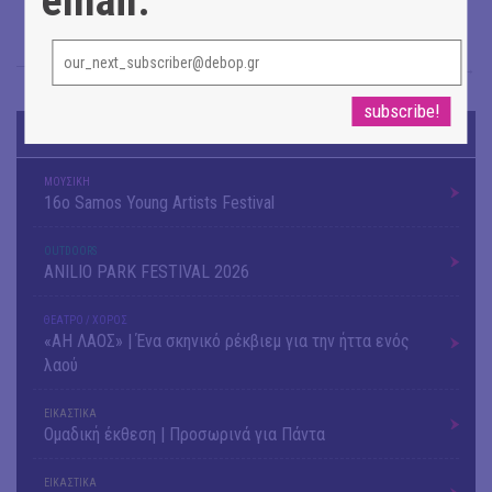
email:
Άρης Γαβριελάτος
→
TODAY'S EVENTS
ΜΟΥΣΙΚΗ
16o Samos Young Artists Festival
OUTDΟORS
ANILIO PARK FESTIVAL 2026
ΘΕΑΤΡΟ / ΧΟΡΟΣ
«ΑΗ ΛΑΟΣ» | Ένα σκηνικό ρέκβιεμ για την ήττα ενός
λαού
ΕΙΚΑΣΤΙΚΑ
Ομαδική έκθεση | Προσωρινά για Πάντα
ΕΙΚΑΣΤΙΚΑ