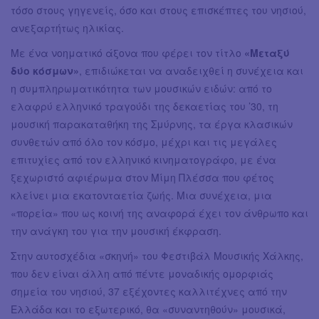
τόσο στους γηγενείς, όσο και στους επισκέπτες του νησιού,
ανεξαρτήτως ηλικίας.
Με ένα νοηματικό άξονα που φέρει τον τίτλο
«Μεταξύ
δύο κόσμων»
, επιδιώκεται να αναδειχθεί η συνέχεια και
η συμπληρωματικότητα των μουσικών ειδών: από το
ελαφρύ ελληνικό τραγούδι της δεκαετίας του ’30, τη
μουσική παρακαταθήκη της Σμύρνης, τα έργα κλασικών
συνθετών από όλο τον κόσμο, μέχρι και τις μεγάλες
επιτυχίες από τον ελληνικό κινηματογράφο, με ένα
ξεχωριστό αφιέρωμα στον Μίμη Πλέσσα που φέτος
κλείνει μια εκατονταετία ζωής. Μια συνέχεια, μια
«πορεία» που ως κοινή της αναφορά έχει τον άνθρωπο και
την ανάγκη του για την μουσική έκφραση.
Στην αυτοσχέδια «σκηνή» του Φεστιβάλ Μουσικής Χάλκης,
που δεν είναι άλλη από πέντε μοναδικής ομορφιάς
σημεία του νησιού, 37 εξέχοντες καλλιτέχνες από την
Ελλάδα και το εξωτερικό, θα «συναντηθούν» μουσικά,