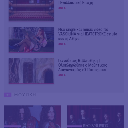
| Εναλλακτική Εποχή
#ΝΕΑ
Νέο single και music video πό
VASSIŁINA για HEATSTROKE σε μία
καυτή Αθήνα
#ΝΕΑ
Γεννάδειος Βιβλιοθήκη |
Ολοκληρώθηκε ο Μαθητικός
Διαγωνισμός «Ο Τόπος μου»
#ΝΕΑ
ΜΟΥΣΙΚΗ