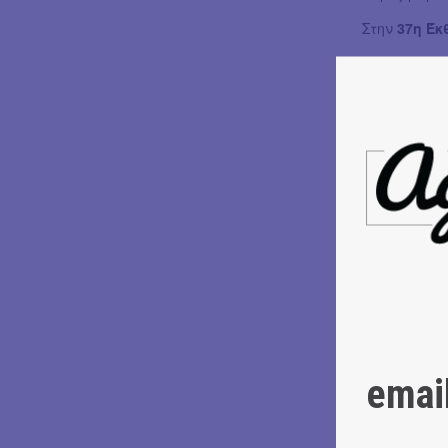
Στην
37η Έκ
Εκδόσεις
: 
Δεσύλλας, Δ
Ζαχαρόπουλο
Κασταλία, 
Εκδόσεις, Κ
Κόμικς, Μετ
Οξύ - Φουρφ
Γράμματα, Π
Μοτίβο, Τρα
Φλώρος, ΧΜΙΕ
Πηγή, Key Boo
Βιβλιοπωλ
Λοκομοτίβα 
emai
(Essential 
Παναγιώτης 
(Barbie), Α