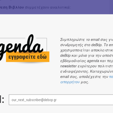
θεση Βιβλίου
συμμετέχουν αναλυτικά:
24 Γράμματα, Άγκυρα, Άγρα, Άμμος, Δαίδαλος,
ιάνοια, Δίον – Ψαράς, Διόπτρα, Ελληνοεκδοτική, Εστία,
ς, Ηράκλειτος, Ιβίσκος, Ίκαρος, ΙΜΤΙΕ, Κάκτος,
Καστανιώτης, Καρακώτσογλου - Νέες Κλασικές
Συμπληρώστε το email σας γι
έδρος, Κλειδάριθμος, Κόκκινη Κλωστή Δεμένη, Μαμούθ
συνδρομητής στο deBόp. Το em
αίχμιο, Μικρή Σελήνη, Μικρός Ήρως, Μίνωας, Εκδόσεις,
χρησιμοποιείται αποκλειστικ
ούρι, Παπαδόπουλος, Πατάκης, Πεδίο - Ελληνικά
deBόp και μόνο για την αποσ
όλις, Σαββάλας, Σύγχρονη Εποχή, Σωτήρ, Τόπος -
εβδομαδιαίας agenda και πε
newsletter ευρύτερου πολιτιστ
υλός, Χάρτινη Πόλη, Χαρλένικ - Bell, Χατζηλάκος,
ενδιαφέροντος. Καταχωρώντ
, Ψυχογιός, Anima Εκδοτική, Anubis, Brainfood, i-write -
email σας, αποδέχεστε την
πο
ks, Printa - Ροές, Susaeta, Sweet Serendipities.
απορρήτου
μας.
εία και καταστήματα
: Αστρινάκη Αγάπη, Αργοναύτης,
(Vintage Trip), Μαϊχόσογλου - Φερούσης, Τόσκας Σπύρος
l:
Aroma), Ντεϊμεντέ Κατερίνα (Το Άλφα), Ποθητός, Μαριόλης
(Matura), Anelixi (3d puzzles and more), Πουλημένου Μαρία
γιοπετρίτης Κωνσταντίνος (Καλλιτεχνική δημιουργία