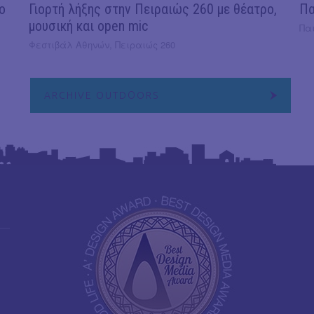
ο
Γιορτή λήξης στην Πειραιώς 260 με θέατρο,
Πα
μουσική και open mic
Πα
Φεστιβάλ Αθηνών, Πειραιώς 260
ARCHIVE OUTDΟORS