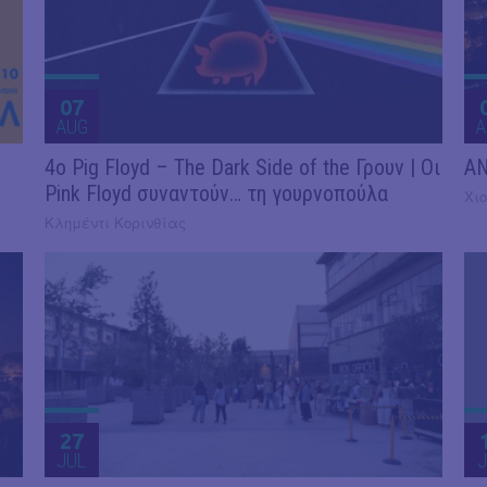
07
AUG
A
4ο Pig Floyd – The Dark Side of the Γρουν | Οι
AN
Pink Floyd συναντούν… τη γουρνοπούλα
Χιο
Κλημέντι Κορινθίας
27
JUL
J