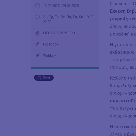
ξεκινήσει. 
13.06.2025
- 29.06.2025
Έκθεση Βιβ
Δε, Τρ, Τε, Πε, Πα, Σα, Κυ: 19.00 –
μικρούς κα
23.00
όσους θέλου
ΕΙΣΟΔΟΣ ΕΛΕΥΘΕΡΗ
μοναδική εμ
Η γειτονιά 
Facebook
εκδοτικούς
WebLink
περιμένει ό
ιστορίες πο
Καθόλη τη δ
θα φιλοξεν
συνομιλήσο
συνεντεύξ
περίπτερα τ
συνομιλήσο
Η πιο απολα
λίγες μέρες