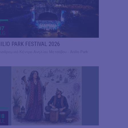
07
UG
ILIO PARK FESTIVAL 2026
νοδρομικό Κέντρο Ανηλίου Μετσόβου - Anilio Park
18
UL