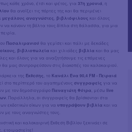
Όπως κάθε χρόνο, έτσι και φέτος, για
37η χρονιά
, η
λίου
θα ανοίξει τις πόρτες της και θα περιμένει
ι μεγάλους
αναγνώστες
,
βιβλιόφιλους
και όλους
ν να κάνουν τη βόλτα τους δίπλα στη θάλασσα, για μια
πειρία.
του
Πασαλιμανιού
θα γεμίσει και πάλι με δεκάδες
 οίκους
,
βιβλιοπωλεία
και χιλιάδες
βιβλία
και θα μας
λες και όλους για να αναζητήσουμε τις επόμενες
υ θα μας συντροφεύσουν στις διακοπές του καλοκαιριού.
ιάρκεια της
Έκθεσης
, το
Κανάλι Ένα 90,4 FM - Πειραιά
εί στο περίπτερό του αγαπημένους
συγγραφείς
για να
υν με τον δημοσιογράφο
Παναγιώτη Φύτρα
, μέσω
live
εων
. Παράλληλα, οι συγγραφείς θα βρίσκονται στα
ων εκδοτικών οίκων για να
υπογράψουν βιβλία
και να
υν με τους αναγνώστες τους.
υστική και καλοκαιρινή Έκθεση Βιβλίου ξεκινάει σε
, ετοιμαστείτε!