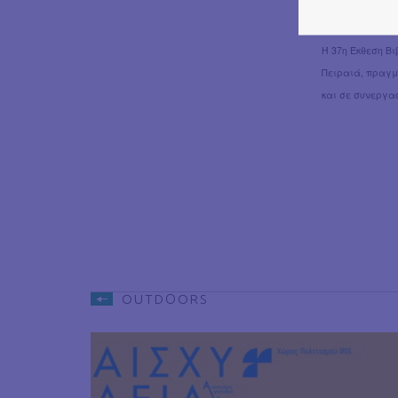
πρωτότυπων
Ή 37η Έκθεση Β
Πειραιά, πραγμα
και σε συνεργα
OUTDΟORS