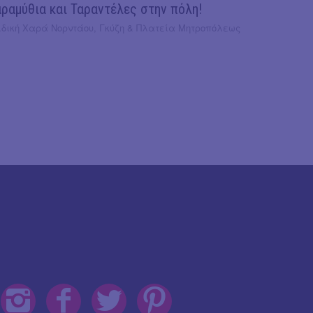
ραμύθια και Ταραντέλες στην πόλη!
ιδική Χαρά Νορντάου, Γκύζη & Πλατεία Μητροπόλεως