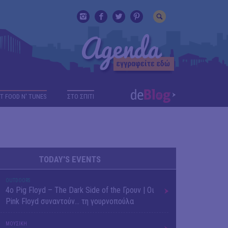
T FOOD N' TUNES
ΣΤΟ ΣΠΙΤΙ
TODAY'S EVENTS
OUTDΟORS
4ο Pig Floyd – The Dark Side of the Γρουν | Οι
Pink Floyd συναντούν… τη γουρνοπούλα
ΜΟΥΣΙΚΗ