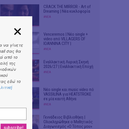
CRACK THE MIRROR - Art of
Dreaming | Νέα κυκλοφορία
#ΝΕΑ
Venceremos | Νέο single +
video από VILLAGERS OF
IOANNINA CITY |
α να γίνετε
#ΝΕΑ
ail σας θα
ά από το
Εναλλακτική Λυρική Σκηνή
τολή της
2026/27 | Εναλλακτική Εποχή
ριοδικών
#ΝΕΑ
ικού
ας εδώ το
λιτική
Νέο single και music video πό
VASSIŁINA για HEATSTROKE
σε μία καυτή Αθήνα
#ΝΕΑ
Γεννάδειος Βιβλιοθήκη |
Ολοκληρώθηκε ο Μαθητικός
Διαγωνισμός «Ο Τόπος μου»