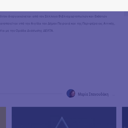
 έργων), Beeswax, Μαλτέζος Θεόδωρος.
ιβλίου διοργανώνεται από τον Σύλλογο Βιβλιοχαρτοπωλών και Εκδοτών
τοποιείται υπό την Αιγίδα του Δήμου Πειραιά και της Περιφέρειας Αττικής,
σία με την Ομάδα Διάσωσης ΔΕΛΤΑ.
Μαρία Σπανουδάκη
→