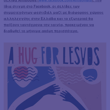
σελίδα Antibodies (
www.facebook.com/Antisomata
). Την
ίδια στιγμη στο Facebook, οι σελίδες των
συμμετεχόντων φεστιβάλ μαζί με διάφορους χώρους
αλληλεγγύης στην Ελλάδα και το εξωτερικό θα
παίξουν ταυτόχρονα την ταινία, προκειμένου να
διαδωθεί το μήνυμα ακόμη περισσότερο.