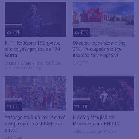
29
APR
25
DEC
Κ. Π. Καβάφης 162 χρόνια
Όλες οι παραστάσεις της
από τη γέννησή του σε 120
GNO TV δωρεάν για την
λεπτά
περίοδο των γιορτών!
Onassis Channel στο YouTube
GNO TV
και στο onassis.org
21
DEC
23
JUL
Υπέροχο παιδικό και νεανικό
Η Λαίδη Μάκβεθ του
σινεμά από το ATHICFF στο
Μτσενσκ στην GNO TV
σπίτι!
nationalopera.gr/GNOTV
athicff.com