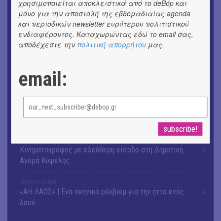
χρησιμοποιείται αποκλειστικά από το deBόp και
OUTDΟORS
μόνο για την αποστολή της εβδομαδιαίας agenda
4ο Pig Floyd – The Dark Side of the Γρουν | Οι Pink
και περιοδικών newsletter ευρύτερου πολιτιστικού
Floyd συναντούν… τη γουρνοπούλα
ενδιαφέροντος. Καταχωρώντας εδώ το email σας,
αποδέχεστε την
πολιτική απορρήτου
μας.
ΜΟΥΣΙΚΗ
16o Samos Young Artists Festival
email:
OUTDΟORS
ANILIO PARK FESTIVAL 2026
ΜΟΥΣΙΚΗ
Το 6ο Kournos Music Festival στη Λήμνο
ΚΙΝ/ΦΟΣ
Κινηματογράφος με ελεύθερη είσοδο στη Δημοτική
Αγορά Κυψέλης
ΘΕΑΤΡΟ / ΧΟΡΟΣ
«ΑΗ ΛΑΟΣ» | Ένα σκηνικό ρέκβιεμ για την ήττα ενός
λαού