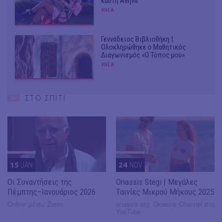
καυτή Αθήνα
#ΝΕΑ
Γεννάδειος Βιβλιοθήκη |
Ολοκληρώθηκε ο Μαθητικός
Διαγωνισμός «Ο Τόπος μου»
#ΝΕΑ
ΣΤΟ ΣΠΙΤΙ
15
JAN
24
NOV
Οι Συναντήσεις της
Onassis Stegi | Μεγάλες
Πέμπτης–Ιανουάριος 2026
Ταινίες Μικρού Μήκους 2025
Online μέσω Zoom
onassis.org, Onassis Channel στο
YouTube