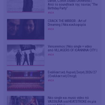
Dafoe, Czech Studio Orchestra |
Από το soundtrack της ταινίας "The
Birthday Party"
#ΝΕΑ
CRACK THE MIRROR - Art of
Dreaming | Νέα κυκλοφορία
#ΝΕΑ
Venceremos | Νέο single + video
από VILLAGERS OF IOANNINA CITY |
#ΝΕΑ
Εναλλακτική Λυρική Σκηνή 2026/27
| Εναλλακτική Εποχή
#ΝΕΑ
Νέο single και music video πό
VASSIŁINA για HEATSTROKE σε μία