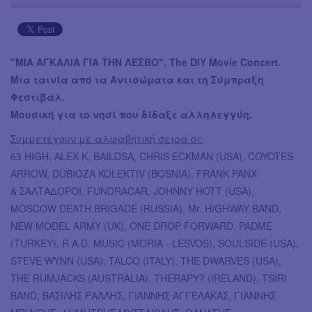
"ΜΙΑ ΑΓΚΑΛΙΑ ΓΙΑ ΤΗΝ ΛΕΣΒΟ", The DIY Movie Concert.
Μια ταινία από τα Αντισώματα και τη Σύμπραξη
Φεστιβάλ.
Μουσική για το νησί που δίδαξε αλληλεγγύη.
Συμμετέχουν με αλφαβητική σειρά οι:
63 HIGH, ALEX Κ, BAILDSA, CHRIS ECKMAN (USA), COYOTES
ARROW, DUBIOZA KOLEKTIV (BOSNIA), FRANK PANX
& ΣΑΛΤΑΔΟΡΟΙ, FUNDRACAR, JOHNΝΥ HOTT (USA),
MOSCOW DEATH BRIGADE (RUSSIA), Mr. HIGHWAY BAND,
NEW MODEL ARMY (UK), ONE DROP FORWARD, PADME
(TURKEY), R.A.D. MUSIC (MORIA - LESVOS), SOULSIDE (USA),
STEVE WYNN (USA), TALCO (ITALY), THE DWARVES (USA),
THE RUMJACKS (AUSTRALIA), ΤΗΕRAPY? (IRΕLAND), TSIRI
BAND, ΒΑΣΙΛΗΣ ΡΑΛΛΗΣ, ΓΙΑΝΝΗΣ ΑΓΓΕΛΑΚΑΣ, ΓΙΑΝΝΗΣ