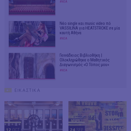
#ΝΕΑ
Νέο single και music video πό
VASSIŁINA για HEATSTROKE σε μία
καυτή Αθήνα
#ΝΕΑ
Γεννάδειος Βιβλιοθήκη |
Ολοκληρώθηκε ο Μαθητικός
Διαγωνισμός «Ο Τόπος μου»
#ΝΕΑ
ΕΙΚΑΣΤΙΚΑ
12
OCT
24
SEP