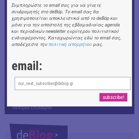
ΕΙΚΑΣΤΙΚΑ
Συμπληρώστε το email σας για να γίνετε
Θανάσης Λάλας-Κώστας Τσόκλης - Συνομιλώντας με
συνδρομητής στο deBόp. Το email σας θα
εικόνες και λέξεις
χρησιμοποιείται αποκλειστικά από το deBόp και
μόνο για την αποστολή της εβδομαδιαίας agenda
ΚΙΝ/ΦΟΣ
και περιοδικών newsletter ευρύτερου πολιτιστικού
Οι γαλλικές ταινίες του 16ου Athens Open Air Film
ενδιαφέροντος. Καταχωρώντας εδώ το email σας,
Festival
αποδέχεστε την
πολιτική απορρήτου
μας.
ΘΕΑΤΡΟ / ΧΟΡΟΣ
«Μήδεια» του Ευριπίδη | Σκην.: Nikita Milivojević
email:
ΜΟΥΣΙΚΗ
9o Φεστιβάλ Στρογγύλη στη Σαντορίνη
ΕΙΚΑΣΤΙΚΑ
ΧΟΡΩΝ ΧΩΡΟΣ στον Εκθεσιακό Χώρο του Αρχαίου
Θέατρου Επιδαύρου