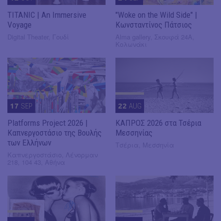
TITANIC | An Immersive
"Woke on the Wild Side" |
Voyage
Κωνσταντίνος Πάτσιος
Digital Theater, Γουδί
Alma gallery, Σκουφά 24Α,
Κολωνάκι
17
SEP
22
AUG
Platforms Project 2026 |
ΚΑΠΡΟΣ 2026 στα Τσέρια
Καπνεργοστάσιο της Βουλής
Μεσσηνίας
των Ελλήνων
Τσέρια, Μεσσηνία
Καπνεργοστάσιο, Λένορμαν
218, 104 43, Αθήνα