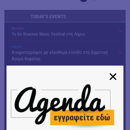
TODAY'S EVENTS
ΜΟΥΣΙΚΗ
Το 6ο Kournos Music Festival στη Λήμνο
ΚΙΝ/ΦΟΣ
Κινηματογράφος με ελεύθερη είσοδο στη Δημοτική
Αγορά Κυψέλης
ΘΕΑΤΡΟ / ΧΟΡΟΣ
«ΑΗ ΛΑΟΣ» | Ένα σκηνικό ρέκβιεμ για την ήττα ενός
λαού
ΕΙΚΑΣΤΙΚΑ
Ομαδική έκθεση | Προσωρινά για Πάντα
ΕΙΚΑΣΤΙΚΑ
Αργύρης Ραλλιάς | Λιτανεία