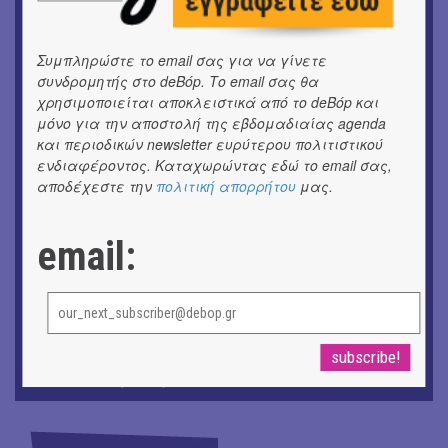
ΕΙΚΑΣΤΙΚΑ
Ομαδική έκθεση | Προσωρινά για Πάντα
Συμπληρώστε το email σας για να γίνετε
συνδρομητής στο deBόp. Το email σας θα
ΕΙΚΑΣΤΙΚΑ
χρησιμοποιείται αποκλειστικά από το deBόp και
Αργύρης Ραλλιάς | Λιτανεία
μόνο για την αποστολή της εβδομαδιαίας agenda
και περιοδικών newsletter ευρύτερου πολιτιστικού
ΕΙΚΑΣΤΙΚΑ
ενδιαφέροντος. Καταχωρώντας εδώ το email σας,
Θανάσης Λάλας-Κώστας Τσόκλης - Συνομιλώντας με
αποδέχεστε την
πολιτική απορρήτου
μας.
εικόνες και λέξεις
ΘΕΑΤΡΟ / ΧΟΡΟΣ
email:
«Μήδεια» του Ευριπίδη | Σκην.: Nikita Milivojević
ΜΟΥΣΙΚΗ
9o Φεστιβάλ Στρογγύλη στη Σαντορίνη
ΘΕΑΤΡΟ / ΧΟΡΟΣ
«Ίων» του Ευρυπίδη