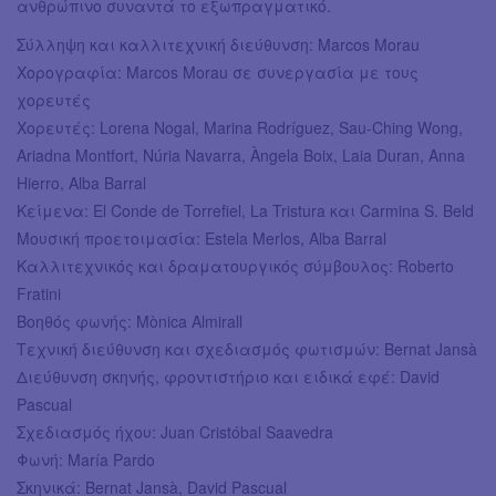
ανθρώπινο συναντά το εξωπραγματικό.
Σύλληψη και καλλιτεχνική διεύθυνση: Marcos Morau
Χορογραφία: Marcos Morau σε συνεργασία με τους
χορευτές
Χορευτές: Lorena Nogal, Marina Rodríguez, Sau-Ching Wong,
Ariadna Montfort, Núria Navarra, Àngela Boix, Laia Duran, Anna
Hierro, Alba Barral
Κείμενα: El Conde de Torrefiel, La Tristura και Carmina S. Beld
Μουσική προετοιμασία: Estela Merlos, Alba Barral
Καλλιτεχνικός και δραματουργικός σύμβουλος: Roberto
Fratini
Βοηθός φωνής: Mònica Almirall
Τεχνική διεύθυνση και σχεδιασμός φωτισμών: Bernat Jansà
Διεύθυνση σκηνής, φροντιστήριο και ειδικά εφέ: David
Pascual
Σχεδιασμός ήχου: Juan Cristóbal Saavedra
Φωνή: María Pardo
Σκηνικά: Bernat Jansà, David Pascual