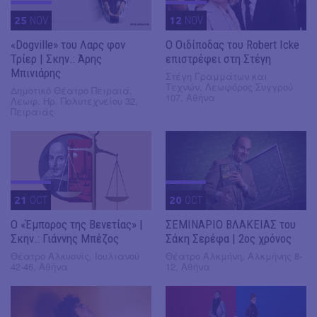
25
NOV
12
NOV
«Dogville» του Λαρς φον
O Οιδίποδας του Robert Icke
Τρίερ | Σκην.: Άρης
επιστρέφει στη Στέγη
Μπινιάρης
Στέγη Γραμμάτων και
Τεχνών, Λεωφόρος Συγγρού
Δημοτικό Θέατρο Πειραιά,
107, Αθήνα
Λεωφ. Ηρ. Πολυτεχνείου 32,
Πειραιάς
21
OCT
20
OCT
Ο «Έμπορος της Βενετίας» |
ΣΕΜΙΝΑΡΙΟ ΒΛΑΚΕΙΑΣ του
Σκην.: Γιάννης Μπέζος
Σάκη Σερέφα | 2ος χρόνος
Θέατρο Αλκυονίς, Ιουλιανού
Θέατρο Αλκμήνη, Αλκμήνης 8-
42-46, Αθήνα
12, Αθήνα