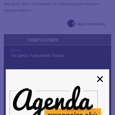
δύο ώρες πριν την έναρξη των προγραμματισμένων
παραστάσεων.
Μαρία Σπανουδάκη
→
TODAY'S EVENTS
ΜΟΥΣΙΚΗ
16o Samos Young Artists Festival
OUTDΟORS
ANILIO PARK FESTIVAL 2026
ΜΟΥΣΙΚΗ
Το 6ο Kournos Music Festival στη Λήμνο
ΘΕΑΤΡΟ / ΧΟΡΟΣ
«ΑΗ ΛΑΟΣ» | Ένα σκηνικό ρέκβιεμ για την ήττα ενός
λαού