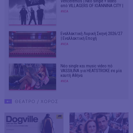
Venceremos | Νέο single + video
από VILLAGERS OF IOANNINA CITY |
#ΝΕΑ
Εναλλακτική Λυρική Σκηνή 2026/27
| Εναλλακτική Εποχή
#ΝΕΑ
Νέο single και music video πό
VASSIŁINA για HEATSTROKE σε μία
καυτή Αθήνα
#ΝΕΑ
ΘΕΑΤΡΟ / ΧΟΡΟΣ