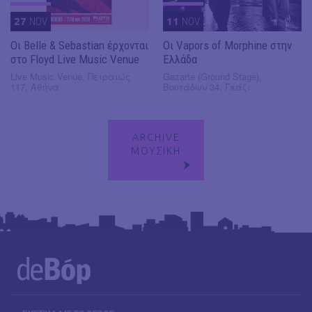
27
NOV
11
NOV
Οι Belle & Sebastian έρχονται
Οι Vapors of Morphine στην
στο Floyd Live Music Venue
Ελλάδα
Live Music Venue, Πειραιώς
Gazarte (Ground Stage),
117, Αθήνα
Βουτάδων 34, Γκάζι
ARCHIVE
ΜΟΥΣΙΚΗ