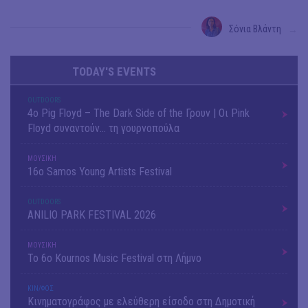
Σόνια Βλάντη
→
TODAY'S EVENTS
OUTDΟORS
4ο Pig Floyd – The Dark Side of the Γρουν | Οι Pink
Floyd συναντούν… τη γουρνοπούλα
ΜΟΥΣΙΚΗ
16o Samos Young Artists Festival
OUTDΟORS
ANILIO PARK FESTIVAL 2026
ΜΟΥΣΙΚΗ
Το 6ο Kournos Music Festival στη Λήμνο
ΚΙΝ/ΦΟΣ
Κινηματογράφος με ελεύθερη είσοδο στη Δημοτική