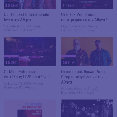
20
MAR
11
FEB
Οι The Last Internationale
Οι Black Veil Brides
live στην Αθήνα
επιστρέφουν στην Αθήνα !
Gazarte (Ground Stage),
Floyd Live Music Venue,
Βουτάδων 34, Γκάζι
Πειραιώς 117, Γκάζι
18
DEC
29
NOV
Οι Mind Enterprises
Οι indie rock θρύλοι Arab
επιτέλους LIVE σε Αθήνα!
Strap επιστρέφουν στην
Αθήνα
Universe | S-2000, Λεωφ.
Κηφισού 87, Αθήνα
Gazarte (Ground Stage),
Βουτάδων 34, Γκάζι