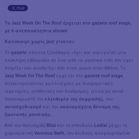
Το Jazz Week On The Roof έρχεται στο gazarte roof stage,
με 6 ανεπανάληπτα shows
!
Καλοκαίρι χωρίς jazz γίνεται;
Το
gazarte
απαντά ξεκάθαρα «όχι» και αφιερώνει μία
ολόκληρη εβδομάδα σε ένα από τα μουσικά είδη που έχει
στηρίξει και αναδείξει όσο λίγοι χώροι στην Αθήνα. Το
Jazz Week On The Roof
έρχεται στο
gazarte roof stage,
συγκεντρώνοντας καλλιτέχνες με διαφορετικές
αφετηρίες, αισθητικές και διαδρομές, αλλά με κοινό
παρονομαστή την
ελευθερία της έκφρασης,
τον
αυτοσχεδιασμό
και την
ακαταμάχητη δύναμη της
ζωντανής μουσικής.
Από τον πολυσχιδή
Bilal
και τη σπουδαία
Ledisi
μέχρι τη
χαρισματική
Veronica Swift,
τον διεθνώς αναγνωρισμένο