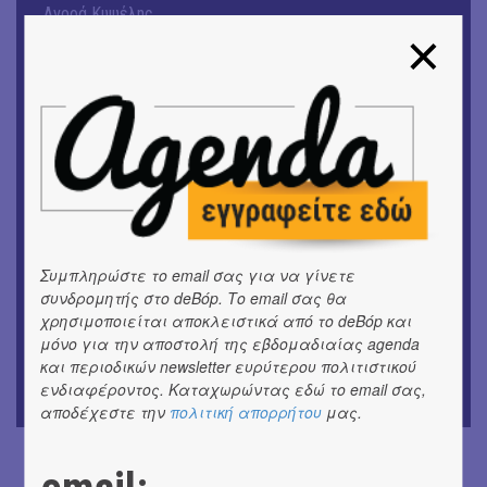
Αγορά Κυψέλης
ΘΕΑΤΡΟ / ΧΟΡΟΣ
«ΑΗ ΛΑΟΣ» | Ένα σκηνικό ρέκβιεμ για την ήττα ενός
λαού
ΕΙΚΑΣΤΙΚΑ
Ομαδική έκθεση | Προσωρινά για Πάντα
ΕΙΚΑΣΤΙΚΑ
Έκθεση φωτογραφίας: Ανδρίων έργα και ημέρες
Συμπληρώστε το email σας για να γίνετε
ΕΙΚΑΣΤΙΚΑ
συνδρομητής στο deBόp. Το email σας θα
Αργύρης Ραλλιάς | Λιτανεία
χρησιμοποιείται αποκλειστικά από το deBόp και
μόνο για την αποστολή της εβδομαδιαίας agenda
ΕΙΚΑΣΤΙΚΑ
και περιοδικών newsletter ευρύτερου πολιτιστικού
Θανάσης Λάλας-Κώστας Τσόκλης - Συνομιλώντας με
ενδιαφέροντος. Καταχωρώντας εδώ το email σας,
εικόνες και λέξεις
αποδέχεστε την
πολιτική απορρήτου
μας.