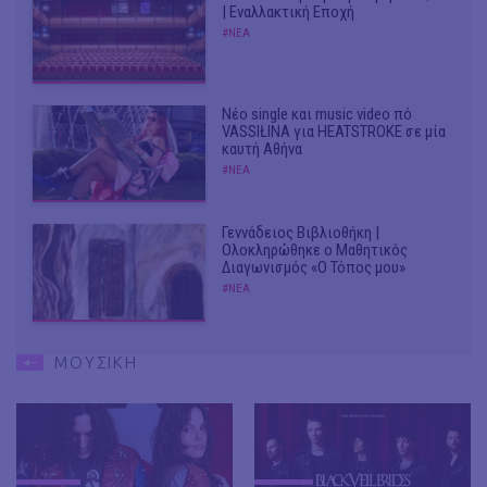
| Εναλλακτική Εποχή
#ΝΕΑ
Νέο single και music video πό
VASSIŁINA για HEATSTROKE σε μία
καυτή Αθήνα
#ΝΕΑ
Γεννάδειος Βιβλιοθήκη |
Ολοκληρώθηκε ο Μαθητικός
Διαγωνισμός «Ο Τόπος μου»
#ΝΕΑ
ΜΟΥΣΙΚΗ