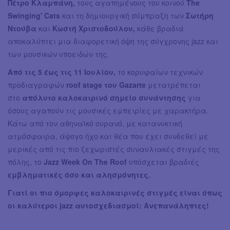
Πέτρο Κλαμπάνη,
τους αγαπημένους του κοινού
The
Swinging' Cats
και τη δημιουργική σύμπραξη των
Σωτήρη
Ντούβα
και
Κωστή Χριστοδούλου,
κάθε βραδιά
αποκαλύπτει μια διαφορετική όψη της σύγχρονης jazz και
των μουσικών υποειδών της.
Από τις 5 έως τις 11 Ιουλίου,
το κορυφαίων τεχνικών
προδιαγραφών
roof stage του Gazarte
μετατρέπεται
στο
απόλυτο καλοκαιρινό σημείο συνάντησης
για
όσους αγαπούν τις μουσικές εμπειρίες με χαρακτήρα.
Κάτω από τον αθηναϊκό ουρανό, με κατανυκτική
ατμόσφαιρα, άψογο ήχο και θέα που έχει συνδεθεί με
μερικές από τις πιο ξεχωριστές συναυλιακές στιγμές της
πόλης, το
Jazz Week On The Roof
υπόσχεται βραδιές
εμβληματικές όσο και αλησμόνητες.
Γιατί οι πιο όμορφες καλοκαιρινές στιγμές είναι όπως
οι καλύτεροι jazz αυτοσχεδιασμοί: Ανεπανάληπτες!