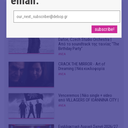
email:
Don't Let Me Be Misunderstood |
Alexandros Livitsanos, Willem
Dafoe, Czech Studio Orchestra |
Από το soundtrack της ταινίας "The
Birthday Party"
#ΝΕΑ
CRACK THE MIRROR - Art of
Dreaming | Νέα κυκλοφορία
#ΝΕΑ
Venceremos | Νέο single + video
από VILLAGERS OF IOANNINA CITY |
#ΝΕΑ
Εναλλακτική Λυρική Σκηνή 2026/27