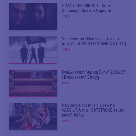
CRACK THE MIRROR - Art of
Dreaming | Νέα κυκλοφορία
#ΝΕΑ
Venceremos | Νέο single + video
από VILLAGERS OF IOANNINA CITY |
#ΝΕΑ
Εναλλακτική Λυρική Σκηνή 2026/27
| Εναλλακτική Εποχή
#ΝΕΑ
Νέο single και music video πό
VASSIŁINA για HEATSTROKE σε μία
καυτή Αθήνα
#ΝΕΑ