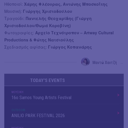
Ηθοποιοί:
Χάρης Φλέουρας, Αντώνης Μποσκοΐτης
Μουσική:
Γιώργης Χριστοδούλου
Τραγούδι:
Παντελής Θεοχαρίδης (Γιώργη
Χριστοδούλου/Θωμά Κοροβίνη)
Φωτογραφίες:
Αρχείο Τεχνότροπον – Artway Cultural
Productions & Φώτης Νατσιούλης
Σχεδιασμός αφίσας:
Γιώργος Κοπανάρης
Μαντώ Χαντζή
→
TODAY'S EVENTS
ΜΟΥΣΙΚΗ
16o Samos Young Artists Festival
OUTDΟORS
ANILIO PARK FESTIVAL 2026