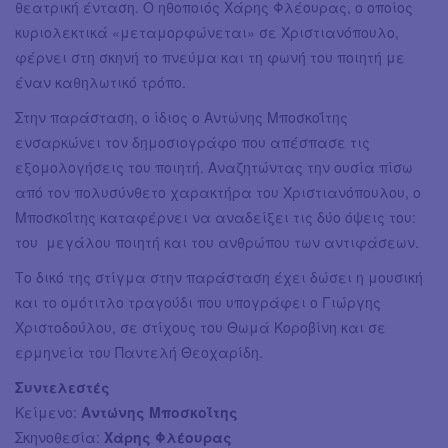
θεατρική ένταση. Ο ηθοποιός Χάρης Φλέουρας, ο οποίος
κυριολεκτικά «μεταμορφώνεται» σε Χριστιανόπουλο,
φέρνει στη σκηνή το πνεύμα και τη φωνή του ποιητή με
έναν καθηλωτικό τρόπο.
Στην παράσταση, ο ίδιος ο Αντώνης Μποσκοΐτης
ενσαρκώνει τον δημοσιογράφο που απέσπασε τις
εξομολογήσεις του ποιητή. Aναζητώντας την ουσία πίσω
από τον πολυσύνθετο χαρακτήρα του Χριστιανόπουλου, o
Μποσκοΐτης καταφέρνει να αναδείξει τις δύο όψεις του:
του μεγάλου ποιητή και του ανθρώπου των αντιφάσεων.
Το δικό της στίγμα στην παράσταση έχει δώσει η μουσική
και το ομότιτλο τραγούδι που υπογράφει ο Γιώργης
Χριστοδούλου, σε στίχους του Θωμά Κοροβίνη και σε
ερμηνεία του Παντελή Θεοχαρίδη.
Συντελεστές
Κείμενο:
Αντώνης Μποσκοΐτης
Σκηνοθεσία:
Χάρης Φλέουρας