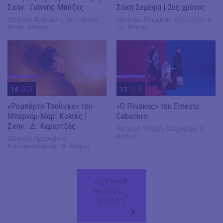
Σκην.: Γιάννης Μπέζος
Σάκη Σερέφα | 2ος χρόνος
Θέατρο Αλκυονίς, Ιουλιανού
Θέατρο Αλκμήνη, Αλκμήνης 8-
42-46, Αθήνα
12, Αθήνα
16
OCT
15
OCT
«Ρομπέρτο Τσούκκο» του
«Ο Πίνακας» του Ernesto
Μπερνάρ-Μαρί Κολτές |
Caballero
Σκην.: Δ. Καραντζάς
Θέατρο Ψυρρή, Σαχτούρη 4,
Αθήνα
Θέατρο Προσκήνιο,
Καπνοκοπτηρίου 8, Αθήνα
ARCHIVE
ΘΕΑΤΡΟ /
ΧΟΡΟΣ