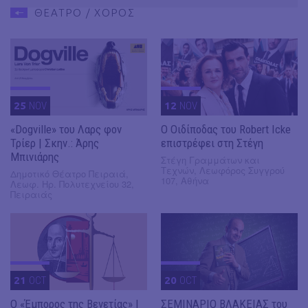
ΘΕΑΤΡΟ / ΧΟΡΟΣ
25
NOV
12
NOV
«Dogville» του Λαρς φον
O Οιδίποδας του Robert Icke
Τρίερ | Σκην.: Άρης
επιστρέφει στη Στέγη
Μπινιάρης
Στέγη Γραμμάτων και
Τεχνών, Λεωφόρος Συγγρού
Δημοτικό Θέατρο Πειραιά,
107, Αθήνα
Λεωφ. Ηρ. Πολυτεχνείου 32,
Πειραιάς
21
OCT
20
OCT
Ο «Έμπορος της Βενετίας» |
ΣΕΜΙΝΑΡΙΟ ΒΛΑΚΕΙΑΣ του