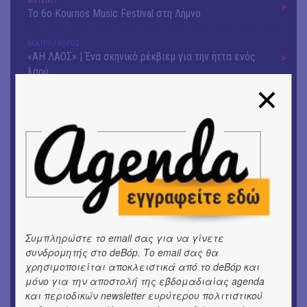
ΜΟΥΣΙΚΗ
Το 6ο Kournos Music Festival στη Λήμνο
ΘΕΑΤΡΟ / ΧΟΡΟΣ
«ΑΗ ΛΑΟΣ» | Ένα σκηνικό ρέκβιεμ για την ήττα ενός
λαού
ΕΙΚΑΣΤΙΚΑ
Ομαδική έκθεση | Προσωρινά για Πάντα
ΕΙΚΑΣΤΙΚΑ
Αργύρης Ραλλιάς | Λιτανεία
ΕΙΚΑΣΤΙΚΑ
Θανάσης Λάλας-Κώστας Τσόκλης - Συνομιλώντας με
εικόνες και λέξεις
Συμπληρώστε το email σας για να γίνετε
ΘΕΑΤΡΟ / ΧΟΡΟΣ
συνδρομητής στο deBόp. Το email σας θα
«Μήδεια» του Ευριπίδη | Σκην.: Nikita Milivojević
χρησιμοποιείται αποκλειστικά από το deBόp και
μόνο για την αποστολή της εβδομαδιαίας agenda
ΜΟΥΣΙΚΗ
και περιοδικών newsletter ευρύτερου πολιτιστικού
9o Φεστιβάλ Στρογγύλη στη Σαντορίνη