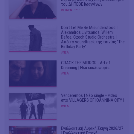
του ΔΗΠΕΘΕ Ιωαννίνων
#ΣΥΝΕΝΤΕΥΞΕΙΣ
Don't Let Me Be Misunderstood |
Alexandros Livitsanos, Willem
Dafoe, Czech Studio Orchestra |
Από το soundtrack της ταινίας "The
Birthday Party"
#ΝΕΑ
CRACK THE MIRROR - Art of
Dreaming | Νέα κυκλοφορία
#ΝΕΑ
Venceremos | Νέο single + video
από VILLAGERS OF IOANNINA CITY |
#ΝΕΑ
Εναλλακτική Λυρική Σκηνή 2026/27
| Εναλλακτική Εποχή