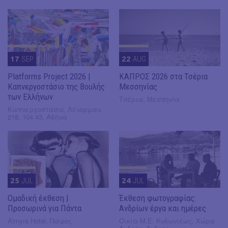
17
SEP
22
AUG
Platforms Project 2026 |
ΚΑΠΡΟΣ 2026 στα Τσέρια
Καπνεργοστάσιο της Βουλής
Μεσσηνίας
των Ελλήνων
Τσέρια, Μεσσηνία
Καπνεργοστάσιο, Λένορμαν
218, 104 43, Αθήνα
25
JUL
24
JUL
Ομαδική έκθεση |
Έκθεση φωτογραφίας:
Προσωρινά για Πάντα
Ανδρίων έργα και ημέρες
Almyra Hotel, Πάφος
Οικία Μ.Ε. Κυδωνιέως, Χώρα