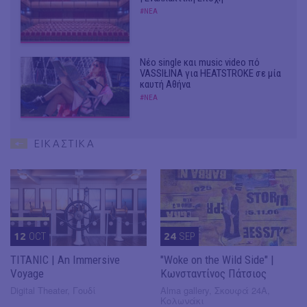
#ΝΕΑ
Νέο single και music video πό
VASSIŁINA για HEATSTROKE σε μία
καυτή Αθήνα
#ΝΕΑ
ΕΙΚΑΣΤΙΚΑ
12
OCT
24
SEP
TITANIC | An Immersive
"Woke on the Wild Side" |
Voyage
Κωνσταντίνος Πάτσιος
Digital Theater, Γουδί
Alma gallery, Σκουφά 24Α,
Κολωνάκι