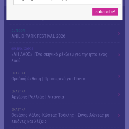
TODAY'S EVENTS
ΜΟΥΣΙΚΗ
16o Samos Young Artists Festival
OUTDΟORS
ANILIO PARK FESTIVAL 2026
ΘΕΑΤΡΟ / ΧΟΡΟΣ
«ΑΗ ΛΑΟΣ» | Ένα σκηνικό ρέκβιεμ για την ήττα ενός
λαού
ΕΙΚΑΣΤΙΚΑ
Ομαδική έκθεση | Προσωρινά για Πάντα
ΕΙΚΑΣΤΙΚΑ
Αργύρης Ραλλιάς | Λιτανεία
ΕΙΚΑΣΤΙΚΑ
Θανάσης Λάλας-Κώστας Τσόκλης - Συνομιλώντας με
εικόνες και λέξεις