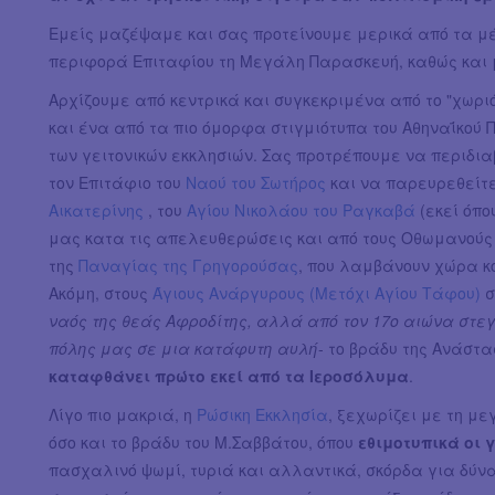
Εμείς μαζέψαμε και σας προτείνουμε μερικά από τα μ
περιφορά Επιταφίου τη Μεγάλη Παρασκευή, καθώς και 
Αρχίζουμε από κεντρικά και συγκεκριμένα από το "χωριό
και ένα από τα πιο όμορφα στιγμιότυπα του Αθηναΐκού 
των γειτονικών εκκλησιών. Σας προτρέπουμε να περιδια
τον Επιτάφιο του
Ναού του Σωτήρος
και να παρευρεθείτε
Αικατερίνης
, του
Αγίου Νικολάου του Ραγκαβά
(εκεί όπο
μας κατα τις απελευθερώσεις και από τους Οθωμανούς -
της
Παναγίας της Γρηγορούσας
, που λαμβάνουν χώρα κ
Ακόμη, στους
Άγιους Ανάργυρους (Μετόχι Αγίου Τάφου)
σ
ναός της θεάς Αφροδίτης, αλλά από τον 17ο αιώνα στε
πόλης μας σε μια κατάφυτη αυλή
- το βράδυ της Ανάστα
καταφθάνει πρώτο εκεί από τα Ιεροσόλυμα
.
Λίγο πιο μακριά, η
Ρώσικη Εκκλησία
, ξεχωρίζει με τη μ
όσο και το βράδυ του Μ.Σαββάτου, όπου
εθιμοτυπικά οι 
πασχαλινό ψωμί, τυριά και αλλαντικά, σκόρδα για δύνα