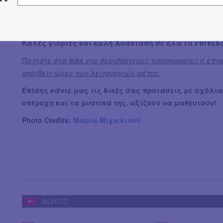
του Κυνηγού (Αγ.Παρασκευή)
. Αυτά και οι γειτονιές σα
να νιώσουμε αυτή την ψυχική ηρεμία που οτιδήποτε ιερό 
και η καθεμία μας, μάς προσφέρει.
Καλές γιορτές και καλή Ανάσταση σε όλα τα επίπεδ
Πατήστε στα links για περισσότερες πληροφορίες ή επικο
ακριβείς ώρες των λειτουργιών φέτος.
Επίσης κάντε μας τις δικές σας προτάσεις με σχόλι
υπέροχη και τα μυστικά της, αξίζουν να μαθευτούν!
Photo Credits:
Μαρία Μιχαλινού
ΒΟΛΤΕΣ