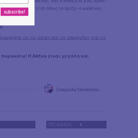
ς. Όπως θέλει ο καθένας και η καθεμία μας αρκεί
και υπερκόσμιο, έτσι όπως το ορίζει ο καθένας
α!
ινωνήστε με τις μονές και τις εκκλησίες για τις
α παρακάτω! Η Αθήνα είναι μεγάλη και
Σταυρούλα Πανοπούλου
→
ΠΡΟΣΦΑΤΑ