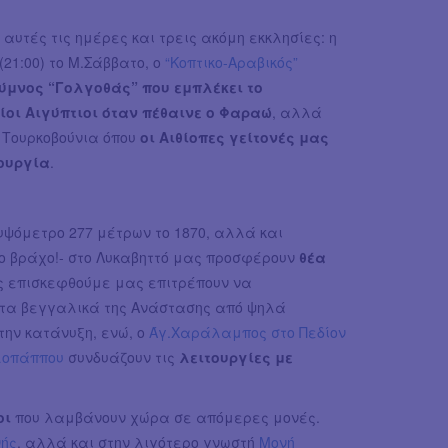
 αυτές τις ημέρες και τρεις ακόμη εκκλησίες: η
21:00) το Μ.Σάββατο, ο
“Κοπτικο-Αραβικός”
ύμνος “Γολγοθάς” που εμπλέκει το
ίοι Αιγύπτιοι όταν πέθαινε ο Φαραώ
, αλλά
α Τουρκοβούνια όπου
οι Αιθίοπες γείτονές μας
τουργία
.
 υψόμετρο 277 μέτρων το 1870, αλλά και
ο βράχο!- στο Λυκαβηττό μας προσφέρουν
θέα
ς επισκεφθούμε μας επιτρέπουν να
 τα βεγγαλικά της Ανάστασης από ψηλά
ην κατάνυξη, ενώ, ο
Άγ.Χαράλαμπος στο Πεδίον
λοπάππου
συνδυάζουν τις
λειτουργίες με
οι
που λαμβάνουν χώρα σε απόμερες μονές.
νής
, αλλά και στην λιγότερο γνωστή
Μονή