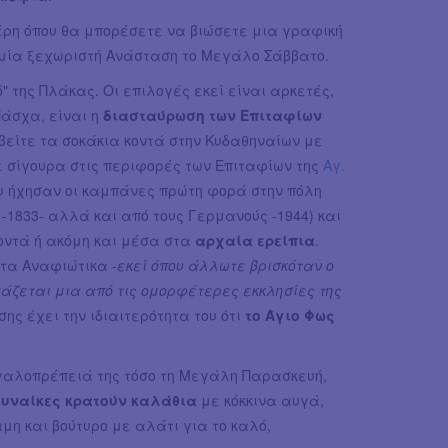
έρη όπου θα μπορέσετε να βιώσετε μια γραφική
μία ξεχωριστή Ανάσταση το Μεγάλο Σάββατο.
" της Πλάκας. Οι επιλογές εκεί είναι αρκετές,
Πάσχα, είναι η
διασταύρωση των Επιταφίων
βείτε τα σοκάκια κοντά στην Κυδαθηναίων με
 σίγουρα στις περιφορές των Επιταφίων της
Αγ.
υ ήχησαν οι καμπάνες πρώτη φορά στην πόλη
1833- αλλά και από τους Γερμανούς -1944) και
οντά ή ακόμη και μέσα στα
αρχαία ερείπια
.
τα Αναφιώτικα -
εκεί όπου άλλωτε βρισκόταν ο
γάζεται μια από τις ομορφέτερες εκκλησίες της
σης έχει την ιδιαιτερότητα του ότι
το Άγιο Φως
εγαλοπρέπειά της τόσο τη Μεγάλη Παρασκευή,
γυναίκες κρατούν καλάθια
με κόκκινα αυγά,
μη και βούτυρο με αλάτι για το καλό,