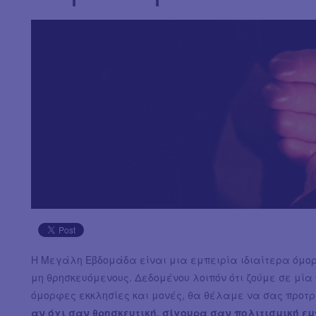
Η Μεγάλη Εβδομάδα είναι μια εμπειρία ιδιαίτερα όμορφ
μη θρησκευόμενους. Δεδομένου λοιπόν ότι ζούμε σε μία
όμορφες εκκλησίες και μονές, θα θέλαμε να σας προ
αν όχι σαν θρησκευτική, σίγουρα σαν πολιτισμική εμ