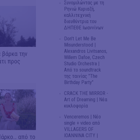
Συνομιλώντας με τη
Ρηνιώ Κυριαζή,
καλλιτεχνική
διευθύντρια του
ΔΗΠΕΘΕ Ιωαννίνων
Don't Let Me Be
Misunderstood |
Alexandros Livitsanos,
 βάρκα την
Willem Dafoe, Czech
άτι προς
Studio Orchestra |
Από το soundtrack
της ταινίας "The
Birthday Party"
CRACK THE MIRROR -
Art of Dreaming | Νέα
κυκλοφορία
Venceremos | Νέο
single + video από
VILLAGERS OF
IOANNINA CITY |
Πάρκο… από το