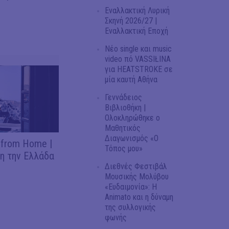
Εναλλακτική Λυρική
Σκηνή 2026/27 |
Εναλλακτική Εποχή
Νέο single και music
video πό VASSIŁINA
για HEATSTROKE σε
μία καυτή Αθήνα
Γεννάδειος
Βιβλιοθήκη |
Ολοκληρώθηκε ο
Μαθητικός
Διαγωνισμός «Ο
 from Home |
Τόπος μου»
η την Ελλάδα
Διεθνές Φεστιβάλ
Μουσικής Μολύβου
«Ευδαιμονία»: Η
Animato και η δύναμη
της συλλογικής
φωνής