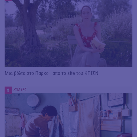
Μια βόλτα στο Πάρκο… από το site του ΚΠΙΣΝ
ΒΟΛΤΕΣ
#