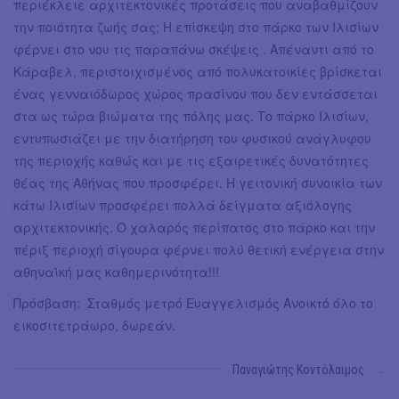
περιέκλειε αρχιτεκτονικές προτάσεις που αναβαθμίζουν
την ποιότητα ζωής σας; Η επίσκεψη στο πάρκο των Ιλισίων
φέρνει στο νου τις παραπάνω σκέψεις . Απέναντι από το
Κάραβελ, περιστοιχισμένος από πολυκατοικίες βρίσκεται
ένας γενναιόδωρος χώρος πρασίνου που δεν εντάσσεται
στα ως τώρα βιώματα της πόλης μας. Το πάρκο Ιλισίων,
εντυπωσιάζει με την διατήρηση του φυσικού ανάγλυφου
της περιοχής καθώς και με τις εξαιρετικές δυνατότητες
θέας της Αθήνας που προσφέρει. Η γειτονική συνοικία των
κάτω Ιλισίων προσφέρει πολλά δείγματα αξιόλογης
αρχιτεκτονικής. Ο χαλαρός περίπατος στο πάρκο και την
πέριξ περιοχή σίγουρα φέρνει πολύ θετική ενέργεια στην
αθηναϊκή μας καθημερινότητα!!!
Πρόσβαση: Σταθμός μετρό Ευαγγελισμός Ανοικτό όλο το
εικοσιτετράωρο, δωρεάν.
Παναγιώτης Κοντόλαιμος
→