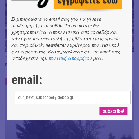
Συμπληρώστε το email σας για να γίνετε
συνδρομητής στο deBόp. Το email σας θα
χρησιμοποιείται αποκλειστικά από το deBόp και
μόνο για την αποστολή της εβδομαδιαίας agenda
και περιοδικών newsletter ευρύτερου πολιτιστικού
ενδιαφέροντος. Καταχωρώντας εδώ το email σας,
Το Πεδίον του Άρεως γίνεται πιο φωτεινό, προσβάσιμο και
αποδέχεστε την
πολιτική απορρήτου
μας.
πράσινο! [VIDEO]
email:
ΒΟΛΤΕΣ
#