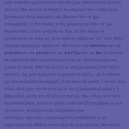
από απουσία χρόνων για σπουδές και δουλειά σε άλλες
πόλεις. Μα αυτή η αίσθηση ελευθερίας που νιώθω όταν
βρίσκομαι στην κορυφή ενός βουνού που το ‘χω
ανηφορίσει, ή στο βάθος ενός φαραγγιού που το ΄χω
περπατήσει, είναι ανείπωτη. Όχι, δε θα πάρω το
αυτοκίνητο να πάω ως “μια ωραία ταβέρνα” σε “ένα πολύ
όμορφο μέρος με πράσινο”. Θέλω και να
ακούσω
και να
μυρίσω
και να
γευτώ
και να
αγγίξω
και να
δω
το φυσικό
περιβάλλον όσο περισσότερο γίνεται περιπλανόμενος
μέσα σε αυτό. Από την άλλη, οι υποχρεώσεις στην πόλη
πολλές. Δε μου αφήνουν το χρόνο να ψάξω, να διαβάσω,
να δημιουργήσω διαδρομές στην κοντινή φύση. Για τον ίδιο
λόγο, δεν έχω την πολυτέλεια να εξαφανιστώ μέρες ή
βδομάδες μέσα στη σεζόν εργασίας, που, όπως για τους
περισσότερους, είναι οι μήνες από τον Σεπτέμβριο ως και
τον Ιούλιο. Αναζητώντας διεξόδους για
σύντομες, κοντινές, οργανωμένες αποδράσεις με
αφετηρία την Αθήνα κατέληξα σε μια ομάδα, που κάνει