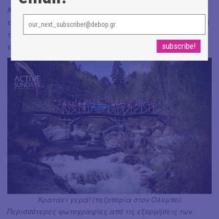
Αν τα παραπάνω σου δημιούργησαν μια ακαταμάχητη
επιθυμία για περιπέτεια, χτύπα τους την πόρτα και, μετά
την πρώτη εμπειρία, είναι σίγουρο ότι κάθε Κυριακή θα..
εξαφανίζεσαι ;)
Κρατάει γερά! (πεζοπορία στον Όλυμπο)
Περισσότερες φωτογραφίες από τις εξορμήσεις των