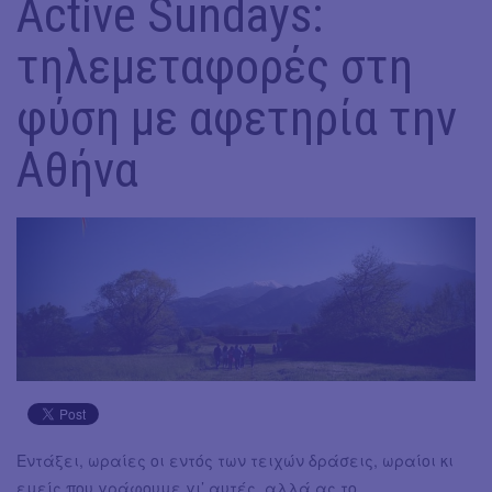
Active Sundays:
τηλεμεταφορές στη
φύση με αφετηρία την
Αθήνα
Εντάξει, ωραίες οι εντός των τειχών δράσεις, ωραίοι κι
εμείς που γράφουμε γι’ αυτές, αλλά ας το