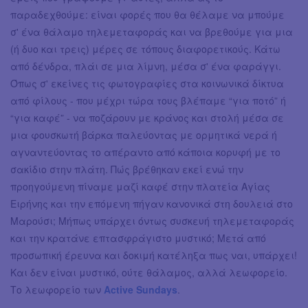
παραδεχθούμε: είναι φορές που θα θέλαμε να μπούμε
σ' ένα θάλαμο τηλεμεταφοράς και να βρεθούμε για μια
(ή δυο και τρεις) μέρες σε τόπους διαφορετικούς. Κάτω
από δένδρα, πλάι σε μια λίμνη, μέσα σ' ένα φαράγγι.
Όπως σ' εκείνες τις φωτογραφίες στα κοινωνικά δίκτυα
από φίλους - που μέχρι τώρα τους βλέπαμε “για ποτό” ή
“για καφέ” - να ποζάρουν με κράνος και στολή μέσα σε
μια φουσκωτή βάρκα παλεύοντας με ορμητικά νερά ή
αγναντεύοντας το απέραντο από κάποια κορυφή με το
σακίδιο στην πλάτη. Πώς βρέθηκαν εκεί ενώ την
προηγούμενη πίναμε μαζί καφέ στην πλατεία Αγίας
Ειρήνης και την επόμενη πήγαν κανονικά στη δουλειά στο
Μαρούσι; Μήπως υπάρχει όντως συσκευή τηλεμεταφοράς
και την κρατάνε επτασφράγιστο μυστικό; Μετά από
προσωπική έρευνα και δοκιμή κατέληξα πως ναι, υπάρχει!
Και δεν είναι μυστικό, ούτε θάλαμος, αλλά λεωφορείο.
Το λεωφορείο των
Active Sundays
.