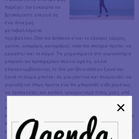
παρέχει την ευκαιρία να
βρισκόμαστε ενεργά σε
ένα συνεχώς
μεταβαλλόμενο
περιβάλλον. Όσο πιο δύσκολο είναι το έδαφος (άμμος,
χαλίκι, ανηφόρα, κατηφόρα), τόσο πιο σκληρά πρέπει να
εργαστεί και το σώμα. Τα μηχανήματα στο γυμναστήριο
μπορούν να προσφέρουν πολλά οφέλη, αλλά
επαναλαμβάνοντας το ίδιο μοτίβο κινήσεων ξανά και
ξανά το σώμα μπαίνει σε μια ρουτίνα και σταματάει να
γυμνάζεται όπως πρώτα ενώ θα μπορούσε ενδεχομένως
να προκαλέσει και κάποιο τραυματισμό στους μύες από
την ίδια επαναλαμβανόμενη κίνηση. Το γρήγορο
περπάτημα, η πεζοπορία ή το τρέξιμο στη φύση, διδάσκει
στο σώμα πώς να προσαρμόζεται σε ένα μεταβαλλόμενο
περιβάλλον. Επιπλέον, μια συνεχώς μεταβαλλόμενη
επιφάνεια μπορεί να ενισχύσει τη δύναμη του συνδετικού
ιστού και να βοηθήσει στην αποφυγή τραυματισμών.