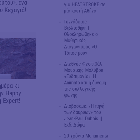
ύτου», ένα
για HEATSTROKE σε
υ Κεχαγιά!
μία καυτή Αθήνα
Γεννάδειος
Βιβλιοθήκη |
Ολοκληρώθηκε ο
Μαθητικός
Διαγωνισμός «Ο
Τόπος μου»
Διεθνές Φεστιβάλ
Μουσικής Μολύβου
«Ευδαιμονία»: Η
Animato και η δύναμη
μέρα κι
της συλλογικής
ην Happy
φωνής
 Expert!
Διαβάσαμε: «Η πηγή
των δακρύων» του
Jean-Paul Dubois ||
Εκδ. Δώμα
20 χρόνια Monumenta