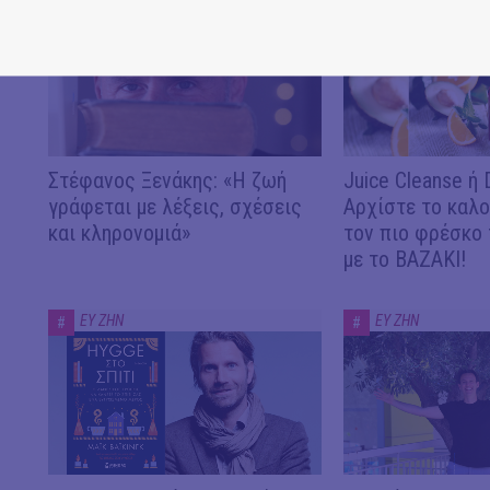
ΕΥ ΖΗΝ
ΕΥ ΖΗΝ
#
#
Στέφανος Ξενάκης: «Η ζωή
Juice Cleanse ή D
γράφεται με λέξεις, σχέσεις
Αρχίστε το καλο
και κληρονομιά»
τον πιο φρέσκο
με το ΒΑΖΑΚΙ!
ΕΥ ΖΗΝ
ΕΥ ΖΗΝ
#
#