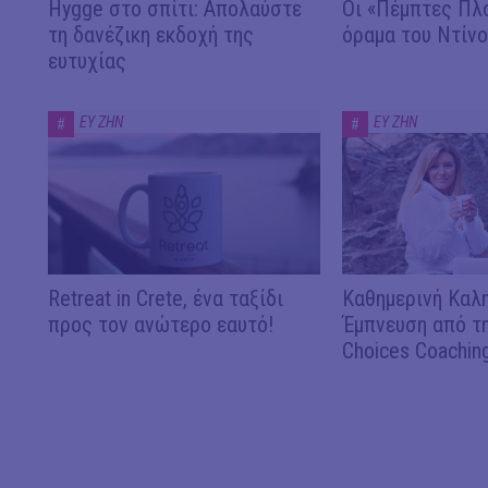
Hygge στο σπίτι: Απολαύστε
Οι «Πέμπτες Πλο
τη δανέζικη εκδοχή της
όραμα του Ντίνο
ευτυχίας
ΕΥ ΖΗΝ
ΕΥ ΖΗΝ
#
#
Retreat in Crete, ένα ταξίδι
Καθημερινή Καλη
πρoς τον ανώτερο εαυτό!
Έμπνευση από τ
Choices Coaching