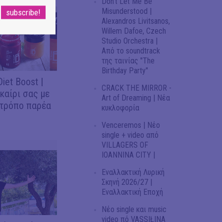
Don't Let Me Be
Misunderstood |
Alexandros Livitsanos,
Willem Dafoe, Czech
Studio Orchestra |
Από το soundtrack
της ταινίας "The
Birthday Party"
iet Boost |
CRACK THE MIRROR -
καίρι σας με
Art of Dreaming | Νέα
 τρόπο παρέα
κυκλοφορία
Venceremos | Νέο
single + video από
VILLAGERS OF
IOANNINA CITY |
Εναλλακτική Λυρική
Σκηνή 2026/27 |
Εναλλακτική Εποχή
Νέο single και music
video πό VASSIŁINA