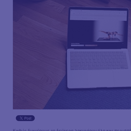
Καθώς διανύουμε το δεύτερο λοκντάουν όλο και περισσ