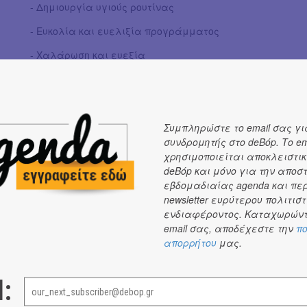
- Δημιουργία υγιούς ρουτίνας
- Ευκολία και ευελιξία προγράμματος
- Χαλάρωση και ευεξία
- Τόνωση ανοσοποιητικού και αυτοπεποίθησης
--------------------------------------------------------------------------------
Αν θέλετε να δοκιμάσετε να γυμναστείτε online, η
Μέν
Συμπληρώστε το email σας γι
συνδρομητής στο deBόp. Το em
μαθήματα εξ αποστάσεως σε pilates και μπαλέτο.
χρησιμοποιείται αποκλειστικ
Επικοινωνήστε μαζί της με προσωπικό μήνυμα στο in
deBόp και μόνο για την αποσ
εβδομαδιαίας agenda και πε
newsletter ευρύτερου πολιτιστ
ενδιαφέροντος. Καταχωρώντ
email σας, αποδέχεστε την
πο
απορρήτου
μας.
ΕΥ ΖΗΝ
l: