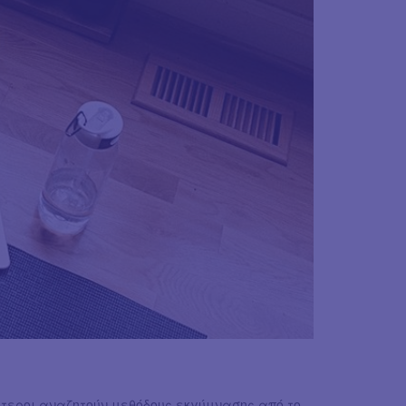
ότεροι αναζητούν μεθόδους εκγύμνασης από το